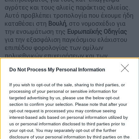
αγρότες και τους αλιείς παράκτιας αλιείας.
Αυτό προβλέπει τροπολογία που έχουμε ήδη
καταθέσει στη
Βουλή
, στο νομοσχέδιο για
την ενσωμάτωση της
Ευρωπαϊκής Οδηγίας
για την εξασφάλιση παγκόσμιου ελάχιστου
επιπέδου φορολογίας των ομίλων
πολυεθνικών επιχειρήσεων και των
εγχώριων ομίλων μεγάλης κλίμακας στην
ΕΕ.
Do Not Process My Personal Information
Η απαλλαγή αφορά τα φορολογικά έτη 2019
και εφεξής καθίσταται μόνιμη προκειμένου
If you wish to opt-out of the sale, sharing to third parties, or
να στηρίξουμε αυτές τις επαγγελματικές
processing of your personal or sensitive information for
ομάδες και μαζί τον πρωτογενή τομέα της
targeted advertising by us, please use the below opt-out
οικονομίας μας.
section to confirm your selection. Please note that after your
opt-out request is processed you may continue seeing
interest-based ads based on personal information utilized by
us or personal information disclosed to third parties prior to
your opt-out. You may separately opt-out of the further
disclosure of your personal information by third parties on the