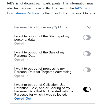
IAB’s list of downstream participants. This information may
also be disclosed by us to third parties on the
IAB’s List of
Downstream Participants
that may further disclose it to other
third parties.
Please note that this website/app uses one or more Google
Personal Data Processing Opt Outs
services and may gather and store information including but
not limited to your visit or usage behaviour. You may click to
I want to opt-out of the Sharing of my
personal data.
grant or deny consent to Google and its third-party tags to
ΔΥΠΑ
Opted In
use your data for below specified purposes in below Google
consent section.
I want to opt-out of the Sale of my
Personal Data.
Opted In
I want to opt-out of processing my
Personal Data for Targeted Advertising.
Opted In
I want to opt-out of Collection, Use,
Retention, Sale, and/or Sharing of my
Personal Data that Is Unrelated with the
Purposes for which it was collected.
Opted Out