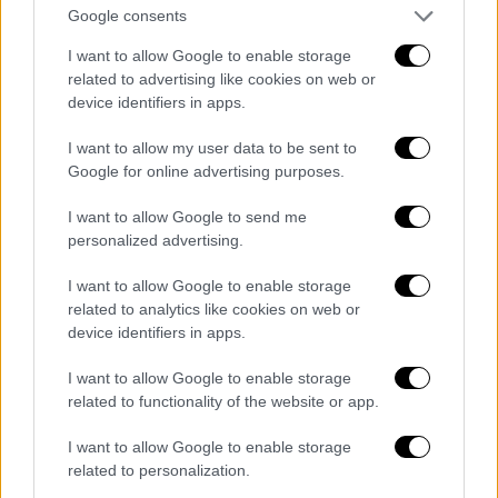
Google consents
I want to allow Google to enable storage
related to advertising like cookies on web or
device identifiers in apps.
I want to allow my user data to be sent to
Google for online advertising purposes.
I want to allow Google to send me
personalized advertising.
Δεν ξεχνάμε τους
ανέργους
και πρωτίστως
I want to allow Google to enable storage
τους νέους και τις νέες μας για την
related to analytics like cookies on web or
αναβάθμιση των δεξιοτήτων τους, ώστε να
device identifiers in apps.
αποκτήσουν αναγκαία εφόδια για την
I want to allow Google to enable storage
προετοιμασία της έναρξης ή της εξέλιξης
related to functionality of the website or app.
της σταδιοδρομίας τους. Γι' αυτό και στο
πρόγραμμα του
ΕΣΠΑ «Ανθρώπινο Δυναμικό
I want to allow Google to enable storage
related to personalization.
και Κοινωνική Συνοχή» 2021-2027
εντάξαμε