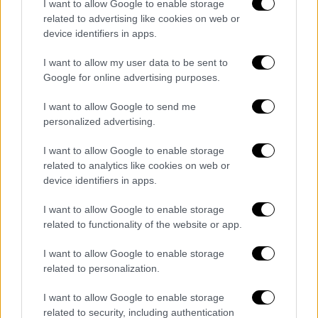
I want to allow Google to enable storage
του έχω μιλήσει,
πετάχτηκε ο κ. Γραμμένος
related to advertising like cookies on web or
και μου λέει "
βούλωσέ το εσύ σκουπίδι".
device identifiers in apps.
Γυρνάω και του λέω "
άντε γ...' και μου
λέει
'θα σου γ... τη μ... εσένα".
Του λέω 'τι είπες'.
I want to allow my user data to be sent to
Google for online advertising purposes.
Φεύγει εκείνη τη στιγμή και ξανακάθομαι στη
θέση μου» είπε, μιλώντας στην ΑΝΤ1.
I want to allow Google to send me
personalized advertising.
Μετά από αυτή την επαίσχυντο διάλογο που
εκτυλίχθηκε στην Ολομέλεια της
Βουλής
οι
I want to allow Google to enable storage
δύο βουλευτές συναντήθηκαν στον
related to analytics like cookies on web or
device identifiers in apps.
διάδρομο. «Ξαναγυρνάει προκαλώντας,
μου
έκανε κ...δάχτυλα με χειροπέδες
, μου λέει
I want to allow Google to enable storage
"εσένα
τη μανούλα σου θα γ... παλιόπ...",
μου
related to functionality of the website or app.
κάνει 'να το θυμάσαι, θα σε πάνε με
I want to allow Google to enable storage
χειροπέδες μέσα'. Φεύγω εκείνη τη στιγμή,
related to personalization.
επειδή δεν ανέχομαι κανέναν να μου βρίζει
τη μητέρα μου που είναι ότι πιο ιερό έχω και
I want to allow Google to enable storage
νομίζω ότι είναι για όλο τον κόσμο, βγήκα
related to security, including authentication