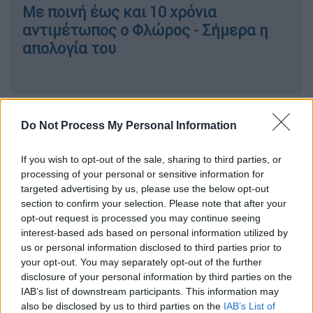
Με ποινή έως και 10 χρόνια
αντιμέτωπος ο Φλώρος - Σήμερα η
απολογία του
«Του λέω "άντε γ..." και μου λέει "θα
Do Not Process My Personal Information
σου γ... τη μ... εσένα"»
If you wish to opt-out of the sale, sharing to third parties, or
processing of your personal or sensitive information for
targeted advertising by us, please use the below opt-out
section to confirm your selection. Please note that after your
opt-out request is processed you may continue seeing
interest-based ads based on personal information utilized by
us or personal information disclosed to third parties prior to
your opt-out. You may separately opt-out of the further
disclosure of your personal information by third parties on the
IAB’s list of downstream participants. This information may
also be disclosed by us to third parties on the
IAB’s List of