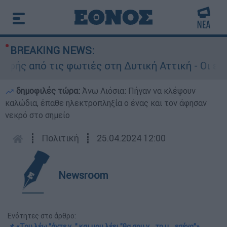
BREAKING NEWS:
 από τις φωτιές στη Δυτική Αττική - Οι εκτάσε
δημοφιλές τώρα:
Άνω Λιόσια: Πήγαν να κλέψουν
καλώδια, έπαθε ηλεκτροπληξία ο ένας και τον άφησαν
νεκρό στο σημείο
┋
Πολιτική
┋
25.04.2024 12:00
Newsroom
Ενότητες στο άρθρο:
📌 «Του λέω "άντε γ..." και μου λέει "θα σου γ... τη μ... εσένα"»