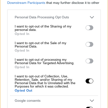
Downstream Participants
that may further disclose it to other
third parties.
Ο ανεξάρτητος βουλευτής που
Please note that this website/app uses one or more Google
Personal Data Processing Opt Outs
services and may gather and store information including but
αντιμετωπίζε
ι ποινή φυλάκισης έως 10
not limited to your visit or usage behaviour. You may click to
I want to opt-out of the Sharing of my
ετώ
ν
υποστήριξε ότι το «το περιστατικό
personal data.
grant or deny consent to Google and its third-party tags to
Opted In
ξεκίνησε από την ομιλία του κυρίου Χήτα για
use your data for below specified purposes in below Google
την άρση ασυλίας του κ.
Βελόπουλου
που
consent section.
I want to opt-out of the Sale of my
Personal Data.
προέρχεται από μια μήνυση που έχει
Opted In
καταθέσει ο πατέρας μου εδώ και 2-2,5
χρόνια περίπου για
συκοφαντική δυσφήμιση
I want to opt-out of processing my
Personal Data for Targeted Advertising.
μέσα από έναν ψεύτικο λογαριασμό στο X. Ο
Opted In
κύριος Χήτας, λοιπόν, πάνω στον λόγο του
I want to opt-out of Collection, Use,
είπε πως ο κ. Βελόπουλος δεν έχει καμία
Retention, Sale, and/or Sharing of my
Personal Data that Is Unrelated with the
σχέση με τη συγκεκριμένη υπόθεση. Εγώ
Purposes for which it was collected.
Opted Out
εκείνη τη στιγμή γύρισα και του είπα απλώς
ότι
'αυτά θα τα κρίνουν τα δικαστήρια, όχι
Google consents
εσύ'.
Εκείνη τη στιγμή,
αναίτια
και χωρίς να