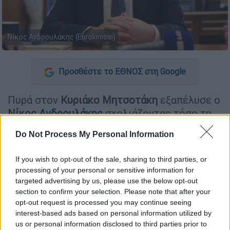
Νίκος Ανδρουλάκης (Eurokinissi)
Προσθέστε το ΕΘΝΟΣ στη Google
Πυρά στον
Κυριάκο
Μητσοτάκη
εξαπέλυσε ο
Ν
ίκος
Ανδρουλάκης
σχολιάζοντας τόσο τη
συνάντηση με τον
Ερντογάν
στην
Άγκυρα
όσο
Do Not Process My Personal Information
και τις δηλώσεις που έκαναν στη συνέχεια
στους εκπροσώπους του
Τύπου
.
If you wish to opt-out of the sale, sharing to third parties, or
processing of your personal or sensitive information for
targeted advertising by us, please use the below opt-out
ΔΙΑΒΑΣΤΕ ΕΠΙΣΗΣ
section to confirm your selection. Please note that after your
opt-out request is processed you may continue seeing
Πολιτική
|
13.05.2024 21:33
interest-based ads based on personal information utilized by
Ικανοποίηση Μητσοτάκη για τη
us or personal information disclosed to third parties prior to