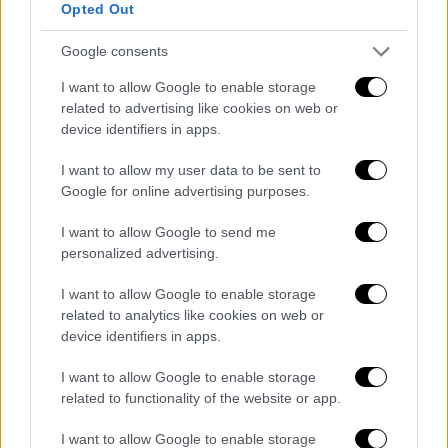
«Αργά ξύπνησε ο κ. Μητσοτάκης»
Opted Out
Όσον αφορά στη
Μονή της Χώρας
ο
Google consents
πρόεδρος του
ΠΑΣΟΚ
, υποστήριξε πως
I want to allow Google to enable storage
«αργά ξύπνησε ο κ.
Μητσοτάκης
. Απ' το 2020
related to advertising like cookies on web or
είναι διακηρυγμένες οι προθέσεις του
device identifiers in apps.
Ερντογάν
και για την
Αγία Σοφία
και για τη
I want to allow my user data to be sent to
Μονή της Χώρα
ς. Ήδη η επιστημονική
Google for online advertising purposes.
κοινότητα υπογραμμίζει τις καταστροφικές
επιπτώσεις της μετατροπής της
Αγίας
I want to allow Google to send me
personalized advertising.
Σοφίας
σε τζαμί». Σύμφωνα με τον κ.
Ανδρουλάκη
έπρεπε πολύ νωρίτερα να
I want to allow Google to enable storage
έχουμε κάνει διάβημα στην
Ευρώπη
και
related to analytics like cookies on web or
βέβαια σε όλα τα διεθνή fora για να
device identifiers in apps.
προστατεύσουμε αυτά τα μνημεία της
I want to allow Google to enable storage
παγκόσμιας πολιτιστικής κληρονομιάς.
related to functionality of the website or app.
I want to allow Google to enable storage