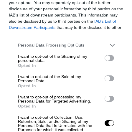
συνάντηση με Ερντογάν: «Να
your opt-out. You may separately opt-out of the further
καθιερώσουμε την προσέγγιση της
disclosure of your personal information by third parties on the
IAB’s list of downstream participants. This information may
αμοιβαίας κατανόησης»
also be disclosed by us to third parties on the
IAB’s List of
Downstream Participants
that may further disclose it to other
third parties.
Please note that this website/app uses one or more Google
«Ο
Ερντογάν
συνέχισε σήμερα ακάθεκτος τις
Personal Data Processing Opt Outs
services and may gather and store information including but
προκλήσεις του, επιβεβαιώνοντας ότι ο
not limited to your visit or usage behaviour. You may click to
I want to opt-out of the Sharing of my
όποιος διάλογος πρέπει να γίνεται χωρίς
personal data.
grant or deny consent to Google and its third-party tags to
Opted In
αυταπάτες», ανέφερε ο πρόεδρος του
use your data for below specified purposes in below Google
consent section.
ΠΑΣΟΚ
και τόνισε: «Για εμάς η συνθήκη της
I want to opt-out of the Sale of my
Personal Data.
Λωζάνης
είναι γραμμένη σε πέτρα και η μόνη
Opted In
πραγματικότητα στην Κύπρο είναι η κατοχή
I want to opt-out of processing my
και βάρβαρη εισβολή του «
Αττίλα
». Γι' αυτό
Personal Data for Targeted Advertising.
και η λύση πρέπει να δοθεί με σεβασμό στα
Opted In
ψηφίσματα του
Οργανισμού Ηνωμένων
I want to opt-out of Collection, Use,
Εθνών».
Retention, Sale, and/or Sharing of my
Personal Data that Is Unrelated with the
Purposes for which it was collected.