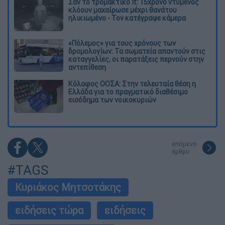
Σαν το τρομακτικό It: 15χρονο ντυμένος
κλόουν μαχαίρωσε μέχρι θανάτου
ηλικιωμένο - Τον κατέγραψε κάμερα
«Πόλεμος» για τους χρόνους των
δρομολογίων: Τα σωματεία απαντούν στις
καταγγελίες, οι παρατάξεις περνούν στην
αντεπίθεση
Κόλαφος ΟΟΣΑ: Στην τελευταία θέση η
Ελλάδα για το πραγματικό διαθέσιμο
εισόδημα των νοικοκυριών
επόμενο
άρθρο
#TAGS
Κυριάκος Μητσοτάκης
ειδήσεις τώρα
ειδήσεις