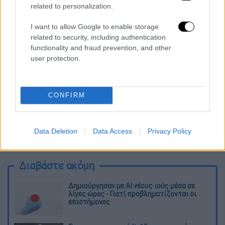
related to personalization.
Τα σχολιά σας δημοσιεύονται άμεσα με δική σας ευθύνη. Το
ΕΘΝΟΣ θα παρεμβαίνει και τα προσβλητικά σχόλια θα
I want to allow Google to enable storage
διαγράφονται
related to security, including authentication
functionality and fraud prevention, and other
user protection.
CONFIRM
καταχώρηση
Data Deletion
Data Access
Privacy Policy
Διαβάστε ακόμη
Δημιούργησαν με AI νέους ιούς μέσα σε
λίγες ώρες - Γιατί προβληματίζονται οι
επιστήμονες