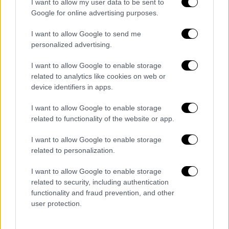
I want to allow my user data to be sent to
βρίσκεται ήδη στο νερό και αναμένεται να
Google for online advertising purposes.
παραδοθεί στο
Πολεμικό Ναυτικό
εντός του
I want to allow Google to send me
2025.
personalized advertising.
Να τονίσω, τέλος, και τη συμμετοχή της
I want to allow Google to enable storage
ελληνικής αμυντικής βιομηχανίας,
related to analytics like cookies on web or
συγκεκριμένα των Ναυπηγείων Σαλαμίνας,
device identifiers in apps.
τα οποία κατασκευάζουν ένα από τα εννέα
I want to allow Google to enable storage
μπλοκ, που ουσιαστικά δημιουργούν αυτό το
related to functionality of the website or app.
υπερσύγχρονο πλοίο».
I want to allow Google to enable storage
Εν συνεχεία, ο πρωθυπουργός δήλωσε ότι
related to personalization.
«όταν οι φρεγάτες παραδοθούν, θα είναι τα
I want to allow Google to enable storage
πιο σύγχρονα πλοία τα οποία θα πλέουν στη
related to security, including authentication
Μεσόγειο, άξιοι διάδοχοι όλων των
functionality and fraud prevention, and other
ιστορικών πλοίων του Πολεμικού Ναυτικού,
user protection.
πάνω στα οποία η ελληνική σημαία κυματίζει
πάντα ψηλά και περήφανα».