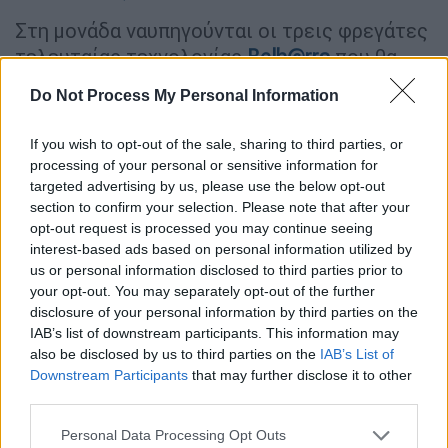
Στη μονάδα ναυπηγούνται οι τρεις φρεγάτες
τελευταίας τεχνολογίας
Belh@rra
που θα
παραδοθούν στο ελληνικό
Πολεμικό
Do Not Process My Personal Information
Ναυτικό
την επόμενη 2ετια, σύμφωνα με
ενημέρωση του γραφείου τύπου του
If you wish to opt-out of the sale, sharing to third parties, or
Γραφείου του πρωθυπουργού.
processing of your personal or sensitive information for
targeted advertising by us, please use the below opt-out
Συνοδευόμενος από τον Υπουργό Εθνικής
section to confirm your selection. Please note that after your
Άμυνας
Νίκο Δένδια
και την Υφυπουργό,
opt-out request is processed you may continue seeing
interest-based ads based on personal information utilized by
Εξωτερικών της Γαλλίας
Χρυσούλα
us or personal information disclosed to third parties prior to
Ζαχαροπούλου
, ο Κυριάκος Μητσοτάκης
your opt-out. You may separately opt-out of the further
ενημερώθηκε από τον Πρόεδρο και
disclosure of your personal information by third parties on the
Διευθύνοντα Σύμβουλο της Naval Group,
IAB’s list of downstream participants. This information may
also be disclosed by us to third parties on the
IAB’s List of
Pierre Eric Pommellet και τον Αντιπρόεδρο
Downstream Participants
that may further disclose it to other
Olivier de la Bourdonnaye
, για την πορεία των
third parties.
εργασιών και το χρονοδιάγραμμα παράδοσης
Please note that this website/app uses one or more Google
των Belh@rra.
Personal Data Processing Opt Outs