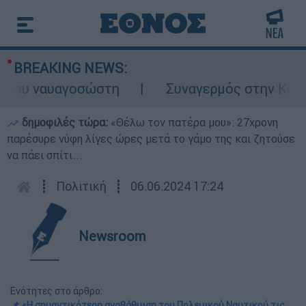
BREAKING NEWS:
υ ναυαγοσώστη
Συναγερμός στην Κάρπαθο:
δημοφιλές τώρα:
«Θέλω τον πατέρα μου»: 27χρονη
παρέσυρε νύφη λίγες ώρες μετά το γάμο της και ζητούσε
να πάει σπίτι...
┋
Πολιτική
┋
06.06.2024 17:24
Newsroom
Ενότητες στο άρθρο:
📌 «Η σημαντικότερη αναβάθμιση του Πολεμικού Ναυτικού τις