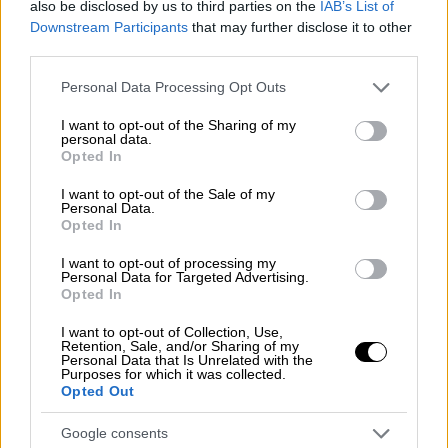
also be disclosed by us to third parties on the
IAB’s List of
Downstream Participants
that may further disclose it to other
third parties.
Please note that this website/app uses one or more Google
Personal Data Processing Opt Outs
services and may gather and store information including but
Κόσμος
|
04.03.2026 08:30
not limited to your visit or usage behaviour. You may click to
I want to opt-out of the Sharing of my
personal data.
grant or deny consent to Google and its third-party tags to
Κύπρος: Κατέπλευσαν οι δύο ελληνικές
Opted In
use your data for below specified purposes in below Google
φρεγάτες «Κίμων» και «Ψαρά»
consent section.
I want to opt-out of the Sale of my
Personal Data.
Η αποστολή σηματοδοτεί την πρώτη
Opted In
επιχειρησιακή ανάπτυξη της υπερσύγχρονης
Belharra «Κίμων»
I want to opt-out of processing my
Personal Data for Targeted Advertising.
Opted In
I want to opt-out of Collection, Use,
Retention, Sale, and/or Sharing of my
Personal Data that Is Unrelated with the
Purposes for which it was collected.
Opted Out
Google consents