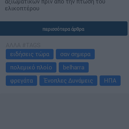
αξιωματικών πριν από την πτώση του
ελικοπτέρου
περισσότερα άρθρα
ΑΛΛΑ #TAGS
ειδήσεις τώρα
σαν σημερα
πολεμικό πλοίο
belharra
φρεγάτα
Ένοπλες Δυνάμεις
ΗΠΑ