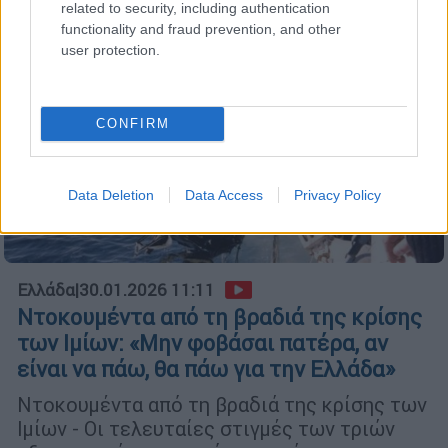
related to security, including authentication
functionality and fraud prevention, and other
user protection.
CONFIRM
Data Deletion
Data Access
Privacy Policy
Ελλάδα
|
30.01.2026 11:11
Ντοκουμέντα από τη βραδιά της κρίσης
των Ιμίων: «Μην φοβάσαι πατέρα, αν
είναι να πάω, θα πάω για την Ελλάδα»
Ντοκουμέντα από τη βραδιά της κρίσης των
Ιμίων - Οι τελευταίες στιγμές των τριών