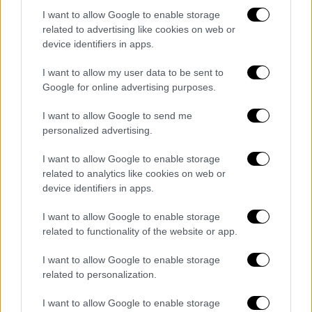
I want to allow Google to enable storage
related to advertising like cookies on web or
device identifiers in apps.
I want to allow my user data to be sent to
Google for online advertising purposes.
I want to allow Google to send me
Σαν Σήμερα
|
15.02.2026 00:00
personalized advertising.
Ένα βυθισμένο πολεμικό πλοίο και στον
I want to allow Google to enable storage
γίγαντα ΗΠΑ ξυπνάει το ιμπεριαλιστικό
related to analytics like cookies on web or
ένστικτο…
device identifiers in apps.
Ο Ισπανοαμερικανικός Πόλεμος έθεσε
I want to allow Google to enable storage
τέλος σε σχεδόν τέσσερις αιώνες
related to functionality of the website or app.
ισπανικής παρουσίας στην αμερικανική
ήπειρο, την Ασία και τον Ειρηνικό.
I want to allow Google to enable storage
related to personalization.
I want to allow Google to enable storage