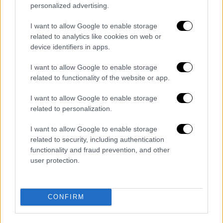
ένας στους δύο που ψήφισε
ΣΥΡΙΖΑ
και
personalized advertising.
ΠΑΣΟΚ
.
I want to allow Google to enable storage
Ακρίβεια και ομόφυλα ζευγάρια
related to analytics like cookies on web or
device identifiers in apps.
Σύμφωνα με τη
δημοσκόπηση
4 στους 10
I want to allow Google to enable storage
θέλησαν να στείλουν μήνυμα στην κυβέρνηση
related to functionality of the website or app.
για την
ακρίβεια
και πάνω από 2 στους 10
θέλησαν να στείλουν μήνυμα διαμαρτυρίας
I want to allow Google to enable storage
για τον γάμο των ομόφυλων.
related to personalization.
I want to allow Google to enable storage
related to security, including authentication
functionality and fraud prevention, and other
user protection.
CONFIRM