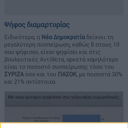
Ψήφος διαμαρτυρίας
Ειδικότερα, η
Νέα Δημοκρατία
δείχνει τη
μεγαλύτερη συσπείρωση, καθώς 8 στους 10
που ψήφισαν, είχαν ψηφίσει και στις
βουλευτικές Αντίθετα, αρκετά χαμηλότερο
είναι το ποσοστό συσπείρωσης τόσο του
ΣΥΡΙΖΑ
όσο και του
ΠΑΣΟΚ
, με ποσοστά 30%
και 21% αντίστοιχα.