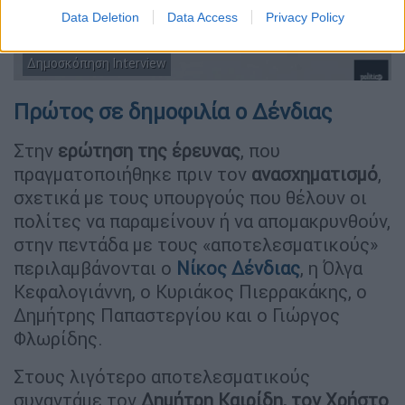
Data Deletion
Data Access
Privacy Policy
Δημοσκόπηση Interview
Πρώτος σε δημοφιλία ο Δένδιας
Στην
ερώτηση
της έρευνας
, που
πραγματοποιήθηκε πριν τον
ανασχηματισμό
,
σχετικά με τους υπουργούς που θέλουν οι
πολίτες να παραμείνουν ή να απομακρυνθούν,
στην πεντάδα με τους «αποτελεσματικούς»
περιλαμβάνονται ο
Νίκος Δένδιας
, η Όλγα
Κεφαλογιάννη, ο Κυριάκος Πιερρακάκης, ο
Δημήτρης Παπαστεργίου και ο Γιώργος
Φλωρίδης.
Στους λιγότερο αποτελεσματικούς
συναντάμε τον
Δημήτρη Καιρίδη, τον Χρήστο