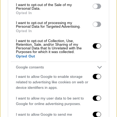
consent section.
I want to opt-out of the Sale of my
πήραν 700.486 ψήφους και ποσοστό
Personal Data.
αθροιστικά 18,31%.
Opted In
I want to opt-out of processing my
Personal Data for Targeted Advertising.
Opted In
I want to opt-out of Collection, Use,
Retention, Sale, and/or Sharing of my
Personal Data that Is Unrelated with the
Purposes for which it was collected.
Opted Out
Google consents
I want to allow Google to enable storage
related to advertising like cookies on web or
device identifiers in apps.
Δημοσκόπηση Interview
I want to allow my user data to be sent to
Google for online advertising purposes.
«Μήνυμα» στην κυβέρνηση θέλησε να στείλει
I want to allow Google to send me