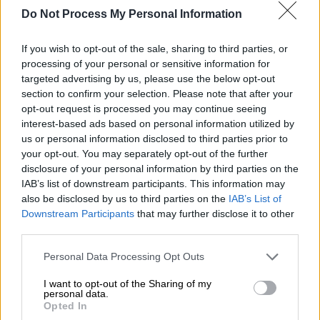
Do Not Process My Personal Information
If you wish to opt-out of the sale, sharing to third parties, or
processing of your personal or sensitive information for
targeted advertising by us, please use the below opt-out
section to confirm your selection. Please note that after your
Δημοσκόπηση Interview
opt-out request is processed you may continue seeing
interest-based ads based on personal information utilized by
Παρά τη συσπείρωση η Νέα Δημοκρατία
us or personal information disclosed to third parties prior to
σημείωσε μεγάλη
διαρροή ψηφοφόρων
.
your opt-out. You may separately opt-out of the further
Ενδεικτικά, 9 στους 10 που ψήφισαν το
disclosure of your personal information by third parties on the
IAB’s list of downstream participants. This information may
κόμμα της
Αφροδίτης Λατινοπούλου
also be disclosed by us to third parties on the
IAB’s List of
θέλησαν να στείλουν μήνυμα στην
Downstream Participants
that may further disclose it to other
κυβέρνηση. Σχεδόν το ίδιο ποσοστό (8
third parties.
στους 10) παραδέχεται ότι ψήφισε το κόμμα
Please note that this website/app uses one or more Google
Personal Data Processing Opt Outs
του Βελόπουλου, την
Ελληνική
Λύση
, για τον
services and may gather and store information including but
ίδιο λόγο. Σημειώνεται ότι τα κόμματα
not limited to your visit or usage behaviour. You may click to
I want to opt-out of the Sharing of my
personal data.
διαμαρτυρίας στα δεξιά της ΝΔ (Ελληνική
grant or deny consent to Google and its third-party tags to
Opted In
use your data for below specified purposes in below Google
Λύση, Νίκη, Φωνή Λογικής, Πατριώτες)