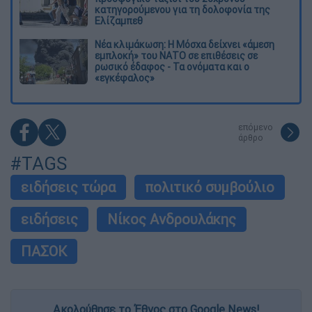
κατηγορούμενου για τη δολοφονία της
Ελίζαμπεθ
Νέα κλιμάκωση: Η Μόσχα δείχνει «άμεση
εμπλοκή» του ΝΑΤΟ σε επιθέσεις σε
ρωσικό έδαφος - Τα ονόματα και ο
«εγκέφαλος»
επόμενο
άρθρο
#TAGS
ειδήσεις τώρα
πολιτικό συμβούλιο
ειδήσεις
Νίκος Ανδρουλάκης
ΠΑΣΟΚ
Ακολούθησε το Έθνος στο Google News!