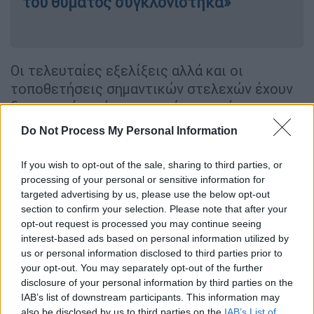
του θύματος συγκλονίστηκα»
Οι τελευταίες εξελίξεις αλλά και οι
τοποθετήσεις σημαντικών στελεχών έχουν
δημιουργήσει ένα σκηνικό ανοιχτής
αμφισβήτησης της και αναμένεται να είναι
Do Not Process My Personal Information
βαρύ το κλίμα έως και συγκρουσιακό στην
διευρυμένη συνεδρίαση του πολιτικού
If you wish to opt-out of the sale, sharing to third parties, or
συμβουλίου όπου θα συμμετέχει και η
processing of your personal or sensitive information for
targeted advertising by us, please use the below opt-out
κοινοβουλευτική ομάδα του
ΠΑΣΟΚ
.
section to confirm your selection. Please note that after your
opt-out request is processed you may continue seeing
interest-based ads based on personal information utilized by
us or personal information disclosed to third parties prior to
your opt-out. You may separately opt-out of the further
disclosure of your personal information by third parties on the
IAB’s list of downstream participants. This information may
video
also be disclosed by us to third parties on the
IAB’s List of