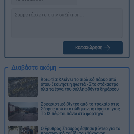
καταχώρηση
Διαβάστε ακόμη
Βοιωτία: Κλείνει το αιολικό πάρκο από
όπου ξεκίνησε η φωτιά - Στο στόχαστρο
όλα τα έργα του συλληφθέντα δημάρχου
Σοκαριστικό βίντεο από το τροχαίο στις
Σέρρες που σκοτώθηκαν μητέρα και γιος:
Το ΙΧ πέφτει πάνω στο φορτηγό
Ο Ερυθρός Σταυρός έσβησε βίντεο για το
προσφυγικό ταξίδι του 26χρονου