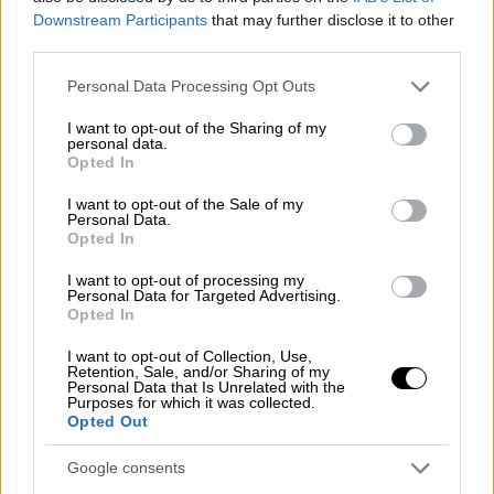
Downstream Participants
that may further disclose it to other
third parties.
Please note that this website/app uses one or more Google
Personal Data Processing Opt Outs
services and may gather and store information including but
not limited to your visit or usage behaviour. You may click to
I want to opt-out of the Sharing of my
Ποιοι συμμετέχουν
personal data.
grant or deny consent to Google and its third-party tags to
Opted In
use your data for below specified purposes in below Google
Περίπου 60 άτομα θα βρεθούν στην πρώτη
consent section.
I want to opt-out of the Sale of my
συνεδρίαση οργάνου του
ΠΑΣΟΚ
μετά τις
Personal Data.
Opted In
ευρωεκλογές
. Θα είναι παρόντες όλοι όσοι
αμφισβητούν τον
Νίκο
Ανδρουλάκη
εκτός
I want to opt-out of processing my
Personal Data for Targeted Advertising.
του
Χάρη
Δούκα
. Παρόντες θα είναι
Opted In
βουλευτές όπως ο
Οδυσσέας
I want to opt-out of Collection, Use,
Κωνσταντινόπουλος
ο οποίος είναι ο
Retention, Sale, and/or Sharing of my
πρώτος που έθεσε το αίτημα της πρόωρης
Personal Data that Is Unrelated with the
Purposes for which it was collected.
εσωκομματικής κάλπης μέχρι το τέλος του
Opted Out
2024 ανοίγοντας ουσιαστικά θέμα ηγεσίας
Google consents
στο
ΠΑΣΟΚ
.