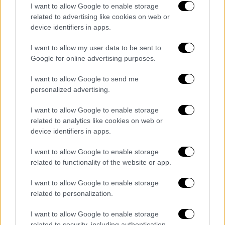
I want to allow Google to enable storage
Μάλιστα είναι συνεχή τα πυρά που
related to advertising like cookies on web or
εκτοξεύει κατά του
Νίκου
Ανδρουλάκη
από
device identifiers in apps.
εκείνη την ημέρα που άνοιξε τα χαρτιά του.
I want to allow my user data to be sent to
Με αυτήν την πρόταση του
Οδυσσέα
Google for online advertising purposes.
Κωνσταντινόπουλου
έχουν ταχθεί η
Νάντια
Γιαννακοπούλου
, ο
Παύλος
Γερουλάνος
, ο
I want to allow Google to send me
Μανώλης
Χριστοδουλάκης
οι οποίοι θα είναι
personalized advertising.
αύριο παρόντες σε αυτή τη συνεδρίαση. Το
I want to allow Google to enable storage
«παρών» θα δώσουν και μέλη του πολιτικού
related to analytics like cookies on web or
συμβουλίου όπως ο
Θεόδωρος
Μαργαρίτης
,
device identifiers in apps.
ο Χ
άρης Καστανίδης και ο Γιάννης
I want to allow Google to enable storage
Μεϊμάρογλου.
related to functionality of the website or app.
Η απειλή της διαγραφής
I want to allow Google to enable storage
related to personalization.
Από τη μια θα υπάρχουν στελέχη και
βουλευτές που θα ζητήσουν επίσπευση των
I want to allow Google to enable storage
related to security, including authentication