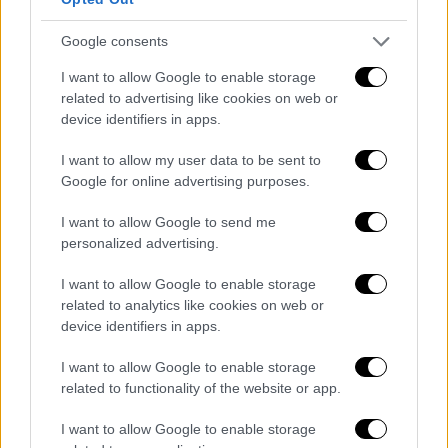
Η Κουμουνδούρου πάντως
δίνει τη δική της
εκδοχή
για το «διαζύγιο» με τον Γιώργο
Google consents
Τσίπρα. Όπως αναφέρει,
είχε λήξει η θητεία
I want to allow Google to enable storage
του
ως διευθυντή της κοινοβουλευτικής
related to advertising like cookies on web or
ομάδας του ΣΥΡΙΖΑ και ότι ο ίδιος ήθελε να
device identifiers in apps.
παραμείνει. Εν τέλει όμως του
ανακοινώθηκε η αποχώρησή του. Παράλληλα,
I want to allow my user data to be sent to
Google for online advertising purposes.
όπως αναφέρουν πηγές του ΣΥΡΙΖΑ, είναι σε
εξέλιξη ο οικονομικός εξορθολογισμός στο
I want to allow Google to send me
κόμμα και όπως προσθέτουν συνεργάτες του
personalized advertising.
Στέφανου Κασσελάκη, οι αργομισθίες
I want to allow Google to enable storage
στελεχών θα λάβουν τέλος.
related to analytics like cookies on web or
device identifiers in apps.
Οι ηχηρές διαφωνίες και η πόρτα της
εξόδου
I want to allow Google to enable storage
related to functionality of the website or app.
Αναμφίβολα υπάρχει μια έμφαση του
I want to allow Google to enable storage
Στέφανου
Κασσελάκη
με τα οικονομικά του