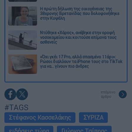
Η πρώτη δήλωση της οικογένειας της
38χρονης Βρετανίδας που δολοφονήθηκε
στην Κυψέλη
Ντύθηκε «Χάρος», ανέβηκε στην οροφή
νοσοκομείου και κοιτούσε επίμονα τους
ασθενείς
«Όχι γκέι 17 Pro, αλλά σπασμένο 11άρι»:
Ρώσοι διαλύουν τα iPhone τους στο TikTok
για να... γίνουν πιο άνδρες
επόμενο
άρθρο
#TAGS
Στέφανος Κασσελάκης
ΣΥΡΙΖΑ
ειδήσεις τώρα
Γιώργος Τσίπρας