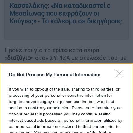
Κασσελάκης: «Να καταδικαστεί ο
Μεσαίωνας που εκφράζουν οι
Κούγιες» - Το κάλεσμα σε δικηγόρους
Πρόκειται για το
τρίτο
κατά σειρά
«
διαζύγιο
» στον ΣΥΡΙΖΑ με στέλεχός του, με
επιλογή της
Κουμουνδούρου
.
Do Not Process My Personal Information
Από σύμμαχοι... αντίπαλοι
If you wish to opt-out of the sale, sharing to third parties, or
Ο
Γιώργος Τσίπρας
είχε στηρίξει τον
processing of your personal or sensitive information for
Στέφανο
Κασσελάκη
στις εσωκομματικές
targeted advertising by us, please use the below opt-out
εκλογές, ωστόσο, από εκεί και μετά ήταν
section to confirm your selection. Please note that after your
σταθερή η κριτική του προς την ηγεσία σε
opt-out request is processed you may continue seeing
interest-based ads based on personal information utilized by
μια σειρά από επιλογές ενώ σήμερα έκανε
us or personal information disclosed to third parties prior to
αναφορές και στην δημοκρατική λειτουργία
your opt-out. You may separately opt-out of the further