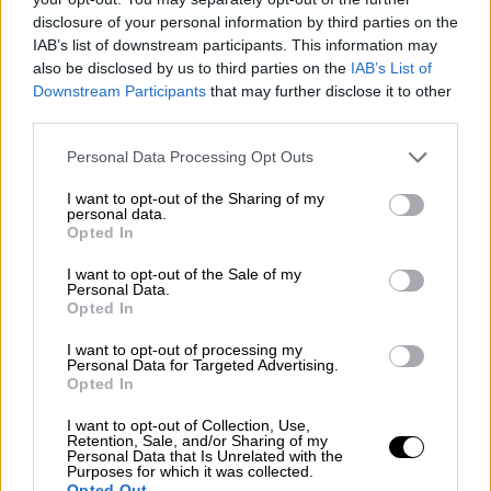
του κόμματος. Μπορεί κανείς να υποθέσει
disclosure of your personal information by third parties on the
πως αυτές οι τοποθετήσεις αποτέλεσαν και
IAB’s list of downstream participants. This information may
also be disclosed by us to third parties on the
IAB’s List of
την «πηγή» για τη λύση της συνεργασίας,
Downstream Participants
that may further disclose it to other
όπως ανέφερε ο
Χρήστος
Τσιγουρής
στο
third parties.
OPEN
.
Please note that this website/app uses one or more Google
Personal Data Processing Opt Outs
services and may gather and store information including but
not limited to your visit or usage behaviour. You may click to
I want to opt-out of the Sharing of my
personal data.
grant or deny consent to Google and its third-party tags to
Opted In
use your data for below specified purposes in below Google
consent section.
I want to opt-out of the Sale of my
Personal Data.
video
Opted In
I want to opt-out of processing my
Personal Data for Targeted Advertising.
Opted In
I want to opt-out of Collection, Use,
Retention, Sale, and/or Sharing of my
Τι λέει ο ΣΥΡΙΖΑ για το «διαζύγιο»
Personal Data that Is Unrelated with the
Purposes for which it was collected.
Opted Out