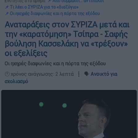
Ενότητες στο άρθρο:
📌 Από σύμμαχοι... αντίπαλοι
📌 Τι λέει ο ΣΥΡΙΖΑ για το «διαζύγιο»
📌 Οι ηχηρές διαφωνίες και η πόρτα της εξόδου
Αναταράξεις στον ΣΥΡΙΖΑ μετά και
την «καρατόμηση» Τσίπρα - Σαφής
βούληση Κασσελάκη να «τρέξουν»
οι εξελίξεις
Οι ηχηρές διαφωνίες και η πόρτα της εξόδου
🕛 χρόνος ανάγνωσης: 2 λεπτά ┋ 🗣️
Ανοικτό για
σχολιασμό