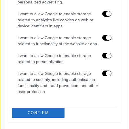
του
Υπ. Εθνικής Οικονομίας και
personalized advertising.
Οικονομικών:
«Ενσωμάτωση της Οδηγίας
I want to allow Google to enable storage
(ΕΕ) 2021/2118 για την ασφάλιση αστικής
related to analytics like cookies on web or
ευθύνης που προκύπτει από την κυκλοφορία
device identifiers in apps.
αυτοκινήτων οχημάτων, τη λήψη μέτρων
προς εφαρμογή του Κανονισμού (ΕΕ)
I want to allow Google to enable storage
related to functionality of the website or app.
2022/858 σχετικά με το πιλοτικό καθεστώς
υποδομών της αγοράς που βασίζονται σε
I want to allow Google to enable storage
τεχνολογία κατανεμημένου καθολικού,
related to personalization.
ειδικότερες ρυθμίσεις για τα οχήματα και τη
I want to allow Google to enable storage
δημόσια περιουσία και άλλες διατάξεις του
related to security, including authentication
Υπουργείου Εθνικής Οικονομίας και
functionality and fraud prevention, and other
Οικονομικών».
user protection.
Στις 30 Ιουνίου τα πολιτικά πρόσωπα
CONFIRM
Νωρίτερα, ο Υπουργός Επικρατείας
Μάκης
Βορίδης
μιλώντας για το ζήτημα υποστήριξε