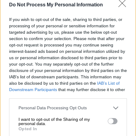
Do Not Process My Personal Information
υποχρεώσεις από δάνεια, ιδίως εκείνα που
χορηγούνται από
τράπεζες
, και στην εξέλιξή
If you wish to opt-out of the sale, sharing to third parties, or
τους, με στόχο να αντιμετωπισθούν
processing of your personal or sensitive information for
φαινόμενα έμμεσης επαύξησης περιουσίας ή
targeted advertising by us, please use the below opt-out
έμμεσης βελτίωσης της οικονομικής
section to confirm your selection. Please note that after your
opt-out request is processed you may continue seeing
κατάστασης προσώπων που υποχρεούνται
interest-based ads based on personal information utilized by
σε τήρηση αυξημένων κανόνων διαφάνειας,
us or personal information disclosed to third parties prior to
αφού μέσω αυτής μπορεί να επέρχεται
your opt-out. You may separately opt-out of the further
αδικαιολόγητη παροχή ευνοϊκών
disclosure of your personal information by third parties on the
IAB’s list of downstream participants. This information may
αντιπαροχών, χαριστικών πράξεων ή
also be disclosed by us to third parties on the
IAB’s List of
ιδιαίτερα ευνοϊκών ρυθμίσεων, διαγραφών
Downstream Participants
that may further disclose it to other
υποχρεώσεων, αναστολών καταβολής
third parties.
δόσεων.
Please note that this website/app uses one or more Google
Personal Data Processing Opt Outs
services and may gather and store information including but
Στην κατατεθείσα τροπολογία προστίθεται
not limited to your visit or usage behaviour. You may click to
I want to opt-out of the Sharing of my
και ένα δεύτερο εδάφιο που αφορά στην
personal data.
grant or deny consent to Google and its third-party tags to
Opted In
επιβολή διαφάνειας γύρω από την
use your data for below specified purposes in below Google