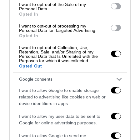
οικονομική διαχείριση των πολιτικών
consent section.
I want to opt-out of the Sale of my
Personal Data.
κομμάτων και την υποχρέωσή τους να
Opted In
δημοσιοποιούν κάθε δαπάνη τους.
I want to opt-out of processing my
Personal Data for Targeted Advertising.
Η διάταξη για τα κόμματα
Opted In
Για τον σκοπό αυτό, στις διατάξεις του
I want to opt-out of Collection, Use,
Retention, Sale, and/or Sharing of my
νόμου 3861/2010, όπως αυτός ισχύει μετά
Personal Data that Is Unrelated with the
Purposes for which it was collected.
την τροποποίηση του, προστίθεται διάταξη
Opted Out
στο άρθρο 2 με την οποία υποχρεούνται τα
πολιτικά κόμματα να αναρτούν στο
Google consents
διαδίκτυο
(ΠΡΟΓΡΑΜΜΑ ΔΙΑΥΓΕΙΑ)
τους
I want to allow Google to enable storage
ισολογισμούς, καθώς και την
related to advertising like cookies on web or
οριστικοποίηση της πληρωμής, που περιέχει
device identifiers in apps.
το ακριβές ποσό που θα πληρωθεί για κάθε
I want to allow my user data to be sent to
επιμέρους δαπάνη τους.
Google for online advertising purposes.
Η τροπολογία κατατέθηκε στο σχέδιο νόμου
I want to allow Google to send me