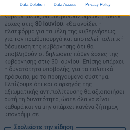
ότι επειδή η
κυβέρνηση
δεν θέλει να μείνει
Data Deletion
Data Access
Privacy Policy
καμία σκιά, ο πρωθυπουργός και τα μέλη της
κυβερνήσεως θα υποβάλουν δήλωση πόθεν
έσχες στις
30 Ιουνίου
. «Θα ανοίξει η
πλατφόρμα για τα μέλη της κυβερνήσεως,
για τον πρωθυπουργό και αποτελεί πολιτική
δέσμευση της κυβέρνησης ότι θα
υποβληθούν οι δηλώσεις πόθεν έσχες της
κυβέρνησης στις 30 Ιουνίου. Επίσης υπάρχει
η δυνατότητα υποβολής, για τα πολιτικά
πρόσωπα, με το προηγούμενο σύστημα.
Ελπίζουμε ότι και ο αρχηγός της
αξιωματικής αντιπολίτευσης θα αξιοποιήσει
αυτή τη δυνατότητα, ώστε όλα να είναι
καθαρά και να μην υπάρχει κανένα ζήτημα»,
υπογράμμισε.