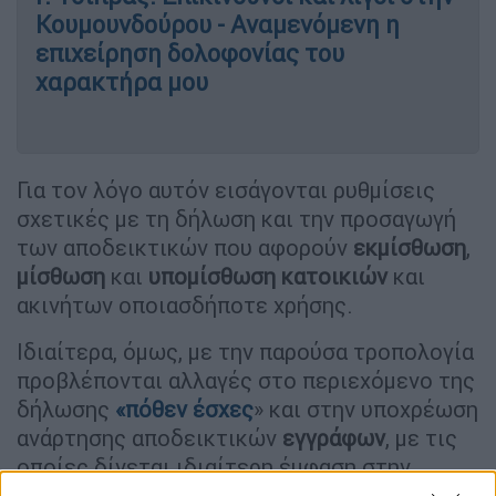
Κουμουνδούρου - Αναμενόμενη η
επιχείρηση δολοφονίας του
χαρακτήρα μου
Για τον λόγο αυτόν εισάγονται ρυθμίσεις
σχετικές με τη δήλωση και την προσαγωγή
των αποδεικτικών που αφορούν
εκμίσθωση
,
μίσθωση
και
υπομίσθωση
κατοικιών
και
ακινήτων οποιασδήποτε χρήσης.
Ιδιαίτερα, όμως, με την παρούσα τροπολογία
προβλέπονται αλλαγές στο περιεχόμενο της
δήλωσης
«
πόθεν
έσχες
» και στην υποχρέωση
ανάρτησης αποδεικτικών
εγγράφων
, με τις
οποίες δίνεται ιδιαίτερη έμφαση στην
αποτύπωση των δεδομένων που αφορούν σε