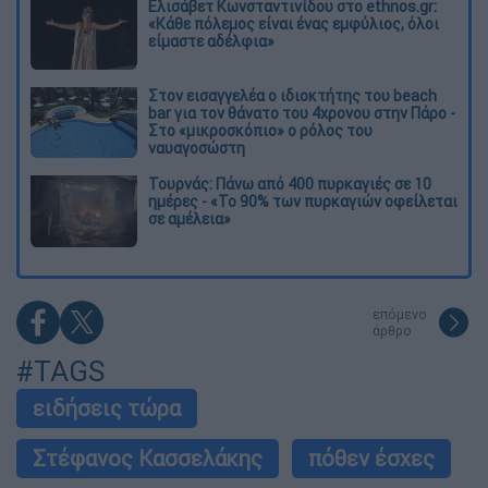
Ελισάβετ Κωνσταντινίδου στο ethnos.gr:
«Κάθε πόλεμος είναι ένας εμφύλιος, όλοι
είμαστε αδέλφια»
Στον εισαγγελέα ο ιδιοκτήτης του beach
bar για τον θάνατο του 4χρονου στην Πάρο -
Στο «μικροσκόπιο» ο ρόλος του
ναυαγοσώστη
Τουρνάς: Πάνω από 400 πυρκαγιές σε 10
ημέρες - «Το 90% των πυρκαγιών οφείλεται
σε αμέλεια»
επόμενο
άρθρο
#TAGS
ειδήσεις τώρα
Στέφανος Κασσελάκης
πόθεν έσχες