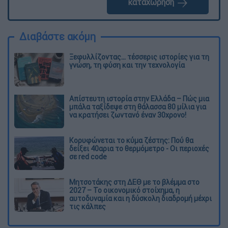
καταχώρηση
Διαβάστε ακόμη
Ξεφυλλίζοντας... τέσσερις ιστορίες για τη
γνώση, τη φύση και την τεχνολογία
Απίστευτη ιστορία στην Ελλάδα – Πώς μια
μπάλα ταξίδεψε στη θάλασσα 80 μίλια για
να κρατήσει ζωντανό έναν 30χρονο!
Κορυφώνεται το κύμα ζέστης: Πού θα
δείξει 40αρια το θερμόμετρο - Οι περιοχές
σε red code
Μητσοτάκης στη ΔΕΘ με το βλέμμα στο
2027 – Το οικονομικό στοίχημα, η
αυτοδυναμία και η δύσκολη διαδρομή μέχρι
τις κάλπες