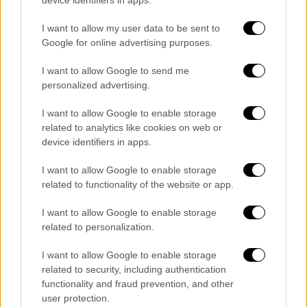
device identifiers in apps.
Ενδιαφέρον παρουσιάζει ποιος από τους
I want to allow my user data to be sent to
«μνηστήρες» θα μπορούσε να «απειλήσει»
Google for online advertising purposes.
την πολιτική κυριαρχία του πρωθυπουργού
Κυριάκου
Μητσοτάκη
.
I want to allow Google to send me
personalized advertising.
Οι περισσότεροι (38%) απάντησαν ότι
«κανείς» από τους υποψήφιους δε μπορεί να
I want to allow Google to enable storage
related to analytics like cookies on web or
ανατρέψει την κυβερνητική σταθερότητα,
device identifiers in apps.
ενώ μεταξύ των διπόλων, το «
Μητσοτάκης
–
Δούκας
» είναι το πιο υπολογίσιμο (18,3%) με
I want to allow Google to enable storage
αρκετό «αέρα» σε σύγκριση με τους άλλους
related to functionality of the website or app.
υποψήφιους του ΠΑΣΟΚ.
I want to allow Google to enable storage
related to personalization.
I want to allow Google to enable storage
related to security, including authentication
functionality and fraud prevention, and other
user protection.