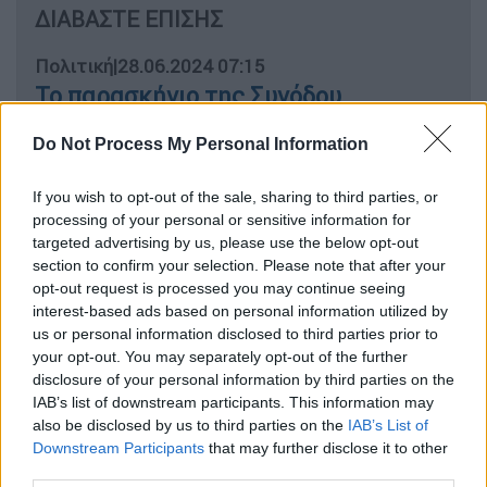
ΔΙΑΒΑΣΤΕ ΕΠΙΣΗΣ
Πολιτική
|
28.06.2024 07:15
Το παρασκήνιο της Συνόδου
Κορυφής: Πώς κλείδωσαν τα
Do Not Process My Personal Information
πρόσωπα σε θέσεις - κλειδιά και τι
είπε ο Μητσοτάκης
If you wish to opt-out of the sale, sharing to third parties, or
processing of your personal or sensitive information for
targeted advertising by us, please use the below opt-out
section to confirm your selection. Please note that after your
Την ίδια στιγμή, ο
Χάρης Δούκας
προηγείται
opt-out request is processed you may continue seeing
στη «μάχη» για την ηγεσία του
ΠΑΣΟΚ
, με τον
interest-based ads based on personal information utilized by
us or personal information disclosed to third parties prior to
νυν πρόεδρο
Νίκο
Ανδρουλάκη
να ακολουθεί
your opt-out. You may separately opt-out of the further
σε απόσταση αναπνοής.
disclosure of your personal information by third parties on the
IAB’s list of downstream participants. This information may
Συγκεκριμένα ο δήμαρχος της
Αθήνας
also be disclosed by us to third parties on the
IAB’s List of
συγκεντρώνει ποσοστό 21,5% και ακολουθεί
Downstream Participants
that may further disclose it to other
ο νυν πρόεδρος του ΠΑΣΟΚ,
Νίκος
third parties.