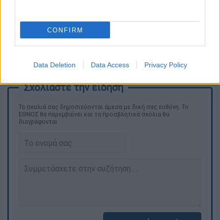
CONFIRM
Ποιος προηγείται στην «κούρσα» της προεδρίας του ΠΑΣΟΚ
2
Data Deletion
Data Access
Privacy Policy
Τα σχολιά σας δημοσιεύονται άμεσα με δική σας ευθύνη. Το
ΕΘΝΟΣ θα παρεμβαίνει και τα προσβλητικά σχόλια θα
διαγράφονται