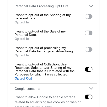
Ανδρουλάκης
με ποσοστό 20,9%. Τρίτο
Please note that this website/app uses one or more Google
Personal Data Processing Opt Outs
κατατάσσουν οι ψηφοφόροι του ΠΑΣΟΚ τον
services and may gather and store information including but
Παύλο
Γερουλάνο
(18,4%).
not limited to your visit or usage behaviour. You may click to
I want to opt-out of the Sharing of my
personal data.
grant or deny consent to Google and its third-party tags to
Opted In
use your data for below specified purposes in below Google
consent section.
I want to opt-out of the Sale of my
Personal Data.
Opted In
I want to opt-out of processing my
Personal Data for Targeted Advertising.
Opted In
I want to opt-out of Collection, Use,
Retention, Sale, and/or Sharing of my
Personal Data that Is Unrelated with the
Purposes for which it was collected.
Opted Out
Ποιος προηγείται στην «κούρσα» της προεδρίας του ΠΑΣΟΚ
Google consents
«Ποιος» μπορεί να «χτυπήσει» τον
I want to allow Google to enable storage
Κυριάκο Μητσοτάκη
related to advertising like cookies on web or