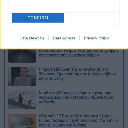
καταχώρηση
CONFIRM
Διαβάστε ακόμη
Data Deletion
Data Access
Privacy Policy
Εκτελέσεις, συλλήψεις και νέοι
περιορισμοί: Το Ιράν σκληραίνει τη γραμμή
στο εσωτερικό εν μέσω πολέμου
Η πρώτη δήλωση της οικογένειας της
38χρονης Βρετανίδας που δολοφονήθηκε
στην Κυψέλη
Ντύθηκε «Χάρος», ανέβηκε στην οροφή
νοσοκομείου και κοιτούσε επίμονα τους
ασθενείς
«Όχι γκέι 17 Pro, αλλά σπασμένο 11άρι»:
Ρώσοι διαλύουν τα iPhone τους στο TikTok
για να... γίνουν πιο άνδρες