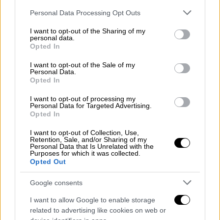
Εθνικής Οικονομίας και Οικονομικών
Please note that this website/app uses one or more Google
Personal Data Processing Opt Outs
Νίκο Παπαθανάση
για το Ταμείο
services and may gather and store information including but
Ανάκαμψης και Ανθεκτικότητας:
not limited to your visit or usage behaviour. You may click to
I want to opt-out of the Sharing of my
personal data.
Απορροφήσεις και πέμπτο αίτημα
grant or deny consent to Google and its third-party tags to
Opted In
use your data for below specified purposes in below Google
πληρωμής,
consent section.
παρουσίαση από τον Υπουργό
I want to opt-out of the Sale of my
Personal Data.
Εσωτερικών
Θοδωρή Λιβάνιο
και την
Opted In
Υφυπουργό
Βιβή Χαραλαμπογιάννη
του
I want to opt-out of processing my
νομοσχεδίου: Επιτάχυνση διαδικασιών
Personal Data for Targeted Advertising.
Opted In
προσλήψεων από το Ανώτατο
Συμβούλιο Επιλογής Προσωπικού,
I want to opt-out of Collection, Use,
Retention, Sale, and/or Sharing of my
ρυθμίσεις θεμάτων Οργανισμών Τοπικής
Personal Data that Is Unrelated with the
Purposes for which it was collected.
Αυτοδιοίκησης, διατάξεις για την
Opted Out
οργάνωση χερσαίων συνοριακών
σταθμών και άλλες διατάξεις,
Google consents
εισήγηση από τον Υπουργό Υποδομών
I want to allow Google to enable storage
και Μεταφορών Χρήστο Σταϊκούρα
related to advertising like cookies on web or