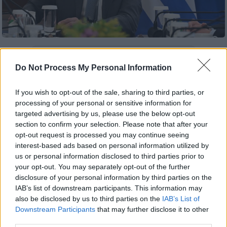
Προσθέστε το ΕΘΝΟΣ στη Google
Do Not Process My Personal Information
Yπό την προεδρία του πρωθυπουργού,
If you wish to opt-out of the sale, sharing to third parties, or
Κυριάκου Μητσοτάκη
συνεδριάζει αύριο
processing of your personal or sensitive information for
Δευτέρα στις 11:00 το πρωί το
Υπουργικό
targeted advertising by us, please use the below opt-out
Συμβούλιο
.
section to confirm your selection. Please note that after your
opt-out request is processed you may continue seeing
Τα θέματα της συνεδρίασης
interest-based ads based on personal information utilized by
us or personal information disclosed to third parties prior to
your opt-out. You may separately opt-out of the further
Σύμφωνα με ενημέρωση από το Γραφείο
disclosure of your personal information by third parties on the
Τύπου του Γραφείου του πρωθυπουργού τα
IAB’s list of downstream participants. This information may
θέματα της συνεδρίασης
είναι τα ακόλουθα:
also be disclosed by us to third parties on the
IAB’s List of
Downstream Participants
that may further disclose it to other
εισήγηση από τον
Αναπληρωτή Υπουργό
third parties.