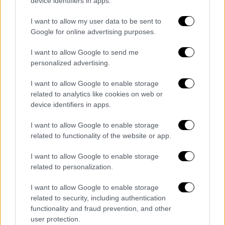
σχετικά με τις προτεραιότητες για
device identifiers in apps.
ανθεκτικές υποδομές και για βιώσιμες
I want to allow my user data to be sent to
μεταφορές και τέλος, εισήγηση από τον
Google for online advertising purposes.
Υπουργό Κλιματικής Κρίσης και
Πολιτικής Προστασίας Βασίλη Κικίλια
I want to allow Google to send me
personalized advertising.
σχετικά με τον
καθαρισμό οικοπέδων,
μέτρα πρόληψης και αντιμετώπισης
I want to allow Google to enable storage
δασικών πυρκαγιών
.
related to analytics like cookies on web or
device identifiers in apps.
I want to allow Google to enable storage
Τα σχολιά σας δημοσιεύονται άμεσα με δική σας ευθύνη. Το
related to functionality of the website or app.
ΕΘΝΟΣ θα παρεμβαίνει και τα προσβλητικά σχόλια θα
διαγράφονται
I want to allow Google to enable storage
related to personalization.
I want to allow Google to enable storage
related to security, including authentication
functionality and fraud prevention, and other
user protection.