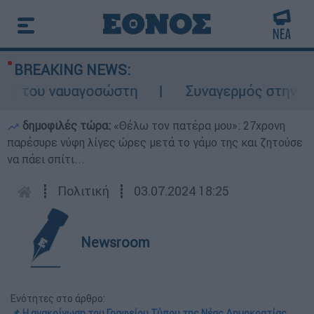
BREAKING NEWS:
ς του ναυαγοσώστη
Συναγερμός στην Κάρπα
δημοφιλές τώρα:
«Θέλω τον πατέρα μου»: 27χρονη
παρέσυρε νύφη λίγες ώρες μετά το γάμο της και ζητούσε
να πάει σπίτι...
┋
Πολιτική
┋
03.07.2024 18:25
Newsroom
Ενότητες στο άρθρο:
📌 Η ανακοίνωση του Γραφείου Τύπου της Νέας Δημοκρατίας