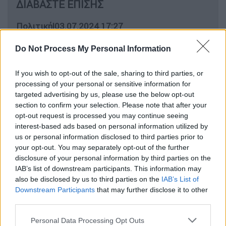
ΔΙΑΒΑΣΤΕ ΕΠΙΣΗΣ
Πολιτική
|
03.07.2024 17:27
Λευτέρης Αυγενάκης: Για «μισή
Do Not Process My Personal Information
διαγραφή» μιλά ο ΣΥΡΙΖΑ - Ο
Μητσοτάκης τον κρατά και δεν ζητά
If you wish to opt-out of the sale, sharing to third parties, or
την έδρα
processing of your personal or sensitive information for
targeted advertising by us, please use the below opt-out
section to confirm your selection. Please note that after your
opt-out request is processed you may continue seeing
Η
Νέα Δημοκρατία
μίλησε για «αυτονόητη
interest-based ads based on personal information utilized by
us or personal information disclosed to third parties prior to
στάση απέναντι, όχι μόνο στους
your opt-out. You may separately opt-out of the further
ψηφοφόρους μας, αλλά στο σύνολο των
disclosure of your personal information by third parties on the
Ελλήνων πολιτών» μετά τη διαγραφή του κ.
IAB’s list of downstream participants. This information may
Αυγενάκη
από την
ΚΟ του κόμματος
ενώ
also be disclosed by us to third parties on the
IAB’s List of
Downstream Participants
that may further disclose it to other
παράλληλα εξαπέλυσε
«επίθεση» στον
third parties.
ΣΥΡΙΖΑ
κατηγορώντας
το πως είναι
«υποκριτικό να μας εγκαλεί, το κόμμα που
Please note that this website/app uses one or more Google
Personal Data Processing Opt Outs