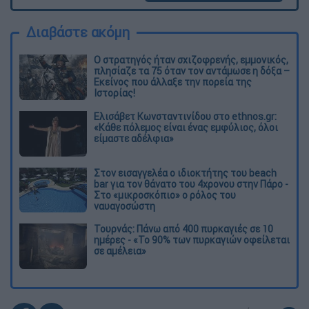
Διαβάστε ακόμη
O στρατηγός ήταν σχιζοφρενής, εμμονικός,
πλησίαζε τα 75 όταν τον αντάμωσε η δόξα –
Εκείνος που άλλαξε την πορεία της
Ιστορίας!
Ελισάβετ Κωνσταντινίδου στο ethnos.gr:
«Κάθε πόλεμος είναι ένας εμφύλιος, όλοι
είμαστε αδέλφια»
Στον εισαγγελέα ο ιδιοκτήτης του beach
bar για τον θάνατο του 4χρονου στην Πάρο -
Στο «μικροσκόπιο» ο ρόλος του
ναυαγοσώστη
Τουρνάς: Πάνω από 400 πυρκαγιές σε 10
ημέρες - «Το 90% των πυρκαγιών οφείλεται
σε αμέλεια»