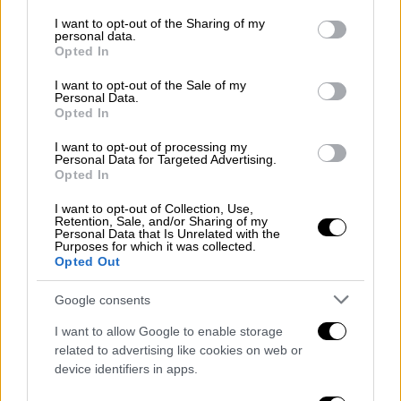
services and may gather and store information including but
καμαρώνει για τον αψύ Κρητικό»,
not limited to your visit or usage behaviour. You may click to
I want to opt-out of the Sharing of my
φωτογραφίζοντας τον Παύλο Πολάκη.
personal data.
grant or deny consent to Google and its third-party tags to
Opted In
use your data for below specified purposes in below Google
Η ανακοίνωση του Γραφείου Τύπου
consent section.
I want to opt-out of the Sale of my
της Νέας Δημοκρατίας
Personal Data.
Opted In
«Εδώ και πάρα πολλά χρόνια έχουμε
I want to opt-out of processing my
αποδείξει με πράξεις και όχι με λόγια ότι
Personal Data for Targeted Advertising.
Opted In
όταν τίθενται ζητήματα ατομικής
συμπεριφοράς δεν κάνουμε εκπτώσεις και
I want to opt-out of Collection, Use,
Retention, Sale, and/or Sharing of my
προχωράμε σε αποφάσεις όπως η σημερινή.
Personal Data that Is Unrelated with the
Purposes for which it was collected.
Opted Out
Η στάση μας αυτή είναι αυτονόητη απέναντι,
όχι μόνο στους ψηφοφόρους μας, αλλά στο
Google consents
σύνολο των Ελλήνων πολιτών.
I want to allow Google to enable storage
Είναι όμως εξοργιστικό, και ταυτόχρονα
related to advertising like cookies on web or
device identifiers in apps.
βαθιά υποκριτικό, να μας εγκαλεί ο
ΣΥΡΙΖΑ
.