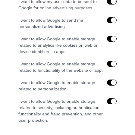
I want to allow my user data to be sent to
Το κόμμα που διαχρονικά «καμαρώνει» για
Google for online advertising purposes.
τον «αψύ Κρητικό» των αλλεπάλληλων
απειλών, των προγραφών και
I want to allow Google to send me
τραμπουκισμών, και τον οποίο ποτέ δεν
personalized advertising.
τόλμησε να διαγράψει οριστικά.
I want to allow Google to enable storage
related to analytics like cookies on web or
Το κόμμα που όχι μόνο δεν απομάκρυνε, αλλά
device identifiers in apps.
αντιθέτως τοποθέτησε στην πρώτη γραμμή,
πρώην Υπουργό ο οποίος έχει καταδικασθεί
I want to allow Google to enable storage
related to functionality of the website or app.
αμετάκλητα από τη Δικαιοσύνη για βαρύτατα
αδικήματα.
I want to allow Google to enable storage
related to personalization.
Εάν η λέξη «κωλοτούμπα» έκανε γνωστό τον
ΣΥΡΙΖΑ
σε όλη την
Ευρώπη
, η έννοια
I want to allow Google to enable storage
«καρέκλα με κάθε τρόπο» είναι αυτή που
related to security, including authentication
functionality and fraud prevention, and other
τους χαρακτήριζε και εξακολουθεί να τους
user protection.
διακρίνει μέχρι σήμερα.