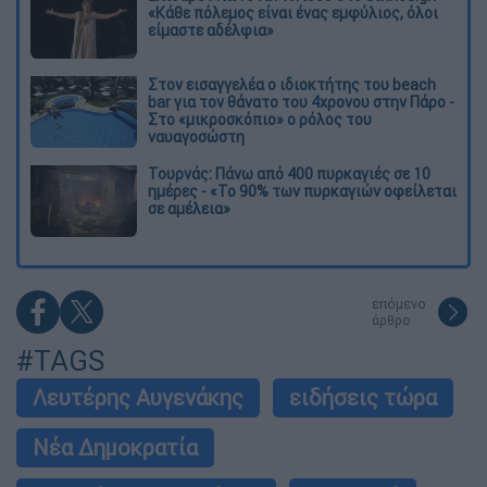
«Κάθε πόλεμος είναι ένας εμφύλιος, όλοι
είμαστε αδέλφια»
Στον εισαγγελέα ο ιδιοκτήτης του beach
bar για τον θάνατο του 4χρονου στην Πάρο -
Στο «μικροσκόπιο» ο ρόλος του
ναυαγοσώστη
Τουρνάς: Πάνω από 400 πυρκαγιές σε 10
ημέρες - «Το 90% των πυρκαγιών οφείλεται
σε αμέλεια»
επόμενο
άρθρο
#TAGS
Λευτέρης Αυγενάκης
ειδήσεις τώρα
Νέα Δημοκρατία