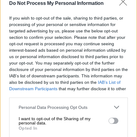
εργαζόμενων.
Do Not Process My Personal Information
Επιμένει ότι δε χειροδίκησε, παρότι
If you wish to opt-out of the sale, sharing to third parties, or
το βίντεο τον διαψεύδει
processing of your personal or sensitive information for
targeted advertising by us, please use the below opt-out
section to confirm your selection. Please note that after your
Πάντως, ο κ. Αυγενάκης, ζήτησε συγγνώμη
opt-out request is processed you may continue seeing
«για την ένταση που προκλήθηκε», αν και
interest-based ads based on personal information utilized by
όπως ισχυρίστηκε είναι «
υπερβολές
» τα
us or personal information disclosed to third parties prior to
περί «άγριου ξυλοδαρμού», Δήλωσε δε
your opt-out. You may separately opt-out of the further
έτοιμος για άρση της ασυλίας του.
disclosure of your personal information by third parties on the
IAB’s list of downstream participants. This information may
Συγκεκριμένα, μιλώντας στην ΕΡΤ ο
also be disclosed by us to third parties on the
IAB’s List of
Downstream Participants
that may further disclose it to other
Λευτέρης Αυγενάκης
ζήτησε «δημόσια
third parties.
συγγνώμη» για τη συμπεριφορά και το
Please note that this website/app uses one or more Google
εκνευρισμό του: «Ηταν μια ατυχέστατη
Personal Data Processing Opt Outs
services and may gather and store information including but
στιγμή, με στεναχωρεί και με θλίβει και για
not limited to your visit or usage behaviour. You may click to
I want to opt-out of the Sharing of my
αυτό θέλησα να ζητήσω
συγγνώμη
. Εάν ο
personal data.
grant or deny consent to Google and its third-party tags to
Opted In
εργαζόμενος ζητήσει να κινηθεί νομικά
θα
use your data for below specified purposes in below Google