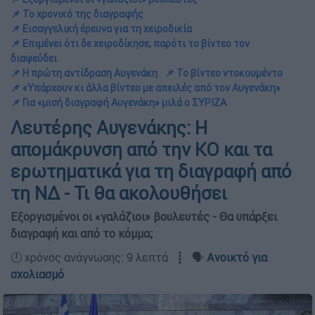
📌 Το χρονικό της διαγραφής
📌 Εισαγγελική έρευνα για τη χειροδικία
📌 Επιμένει ότι δε χειροδίκησε, παρότι το βίντεο τον
διαψεύδει
📌 Η πρώτη αντίδραση Αυγενάκη
📌 Το βίντεο ντοκουμέντο
📌 «Υπάρχουν κι άλλα βίντεο με απειλές από τον Αυγενάκη»
📌 Για «μισή διαγραφή Αυγενάκη» μιλά ο ΣΥΡΙΖΑ
Λευτέρης Αυγενάκης: Η
απομάκρυνση από την ΚΟ και τα
ερωτηματικά για τη διαγραφή από
τη ΝΔ - Τι θα ακολουθήσει
Εξοργισμένοι οι «γαλάζιοι» βουλευτές - Θα υπάρξει
διαγραφή και από το κόμμα;
🕛 χρόνος ανάγνωσης: 9 λεπτά ┋ 🗣️
Ανοικτό για
σχολιασμό