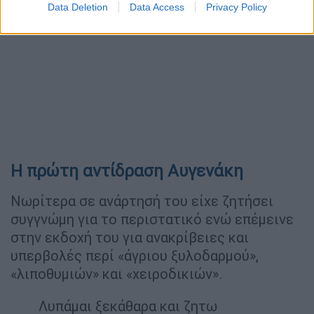
Data Deletion
Data Access
Privacy Policy
Η πρώτη αντίδραση Αυγενάκη
Νωρίτερα σε ανάρτησή του είχε ζητήσει
συγγνώμη για το περιστατικό ενώ επέμεινε
στην εκδοχή του για ανακρίβειες και
υπερβολές περί «άγριου ξυλοδαρμού»,
«λιποθυμιών» και «χειροδικιών».
Λυπάμαι ξεκάθαρα και ζητω