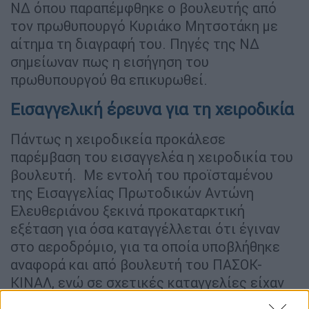
ΝΔ όπου παραπέμφθηκε ο βουλευτής από
τον πρωθυπουργό Κυριάκο Μητσοτάκη με
αίτημα τη διαγραφή του. Πηγές της ΝΔ
σημείωναν πως η εισήγηση του
πρωθυπουργού θα επικυρωθεί.
Εισαγγελική έρευνα για τη χειροδικία
Πάντως η χειροδικεία προκάλεσε
παρέμβαση του εισαγγελέα η χειροδικία του
βουλευτή. Με εντολή του προϊσταμένου
της Εισαγγελίας Πρωτοδικών Αντώνη
Ελευθεριάνου ξεκινά προκαταρκτική
εξέταση για όσα καταγγέλλεται ότι έγιναν
στο αεροδρόμιο, για τα οποία υποβλήθηκε
αναφορά και από βουλευτή του ΠΑΣΟΚ-
ΚΙΝΑΛ, ενώ σε σχετικές καταγγελίες είχαν
προχωρήσει και εκπρόσωποι των