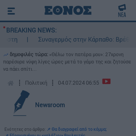
BREAKING NEWS:
Συναγερμός στην Κάρπαθο: Βρέθηκαν παλιά π
δημοφιλές τώρα:
«Θέλω τον πατέρα μου»: 27χρονη
παρέσυρε νύφη λίγες ώρες μετά το γάμο της και ζητούσε
να πάει σπίτι...
┋
Πολιτική
┋
04.07.2024 06:55
Newsroom
Ενότητες στο άρθρο:
📌 Θα διαγραφεί από το κόμμα;
📌 Εξοργισμένοι οι «γαλάζιοι» βουλευτές