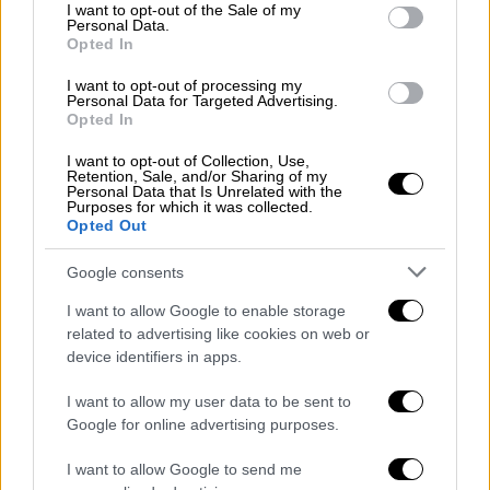
ζητήσω
άρση ασυλίας
γιατί είμαι
consent section.
I want to opt-out of the Sale of my
Personal Data.
υποχρεωμένος απέναντι στον νόμο, αλλά
Opted In
απέναντι και στον αξιακό κώδικα να
I want to opt-out of processing my
αντιμετωπίσω τα πάντα» είπε ο πρώην
Personal Data for Targeted Advertising.
υπουργός.
Opted In
I want to opt-out of Collection, Use,
«Είναι ένα περιστατικό το οποίο δεν πρέπει
Retention, Sale, and/or Sharing of my
να συμβαίνει. Συνέβη όμως και σε μένα. Γι’
Personal Data that Is Unrelated with the
Purposes for which it was collected.
αυτό τόνισα την ανάγκη να ζητήσω δημόσια
Opted Out
συγγνώμη. Από κει και πέρα, αυτά που έχουν
Google consents
γραφτεί, αυτά έχουν ειπωθεί περί
χειροδικίες
, περί θείων καταστροφών κλπ
I want to allow Google to enable storage
κλπ είναι
υπερβολές
, δεν έχουν καμία σχέση
related to advertising like cookies on web or
device identifiers in apps.
με την πραγματικότητα» είπε και επέμεινε
ότι υπήρξε μια λεκτική αντιπαράθεση»,
I want to allow my user data to be sent to
πρόσθεσε.
Google for online advertising purposes.
Ο πρώην υπουργός αναφέρθηκε και στο
I want to allow Google to send me