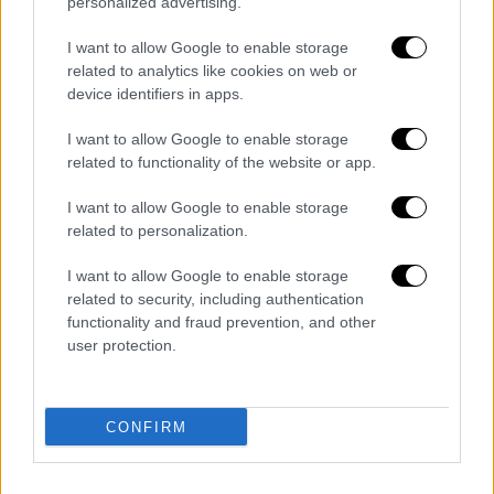
personalized advertising.
επίμαχο
βίντεο
με το επεισόδιο το οποίο
έκανε τον γύρο του διαδικτύου: «Στο βίντεο
I want to allow Google to enable storage
όντως μετά από επιμονή μου να μιλήσω,
related to analytics like cookies on web or
αφού έβλεπα πως
υπήρχε δυνατότητα κατά
device identifiers in apps.
τη δικιά μου κρίση να επικοινωνήσω με την
I want to allow Google to enable storage
αεροπορική εταιρεία
, ενώ μιλούσε αρνήθηκε
related to functionality of the website or app.
να κάνει την επικοινωνία γι' αυτό το λόγο
και πήρα το τηλέφωνο και μέχρι εκεί. Δεν
I want to allow Google to enable storage
related to personalization.
υπάρχει κάτι άλλο γιατί επαναλαμβάνω
ακόμα και το βίντεο που το βλέπετε στα
I want to allow Google to enable storage
μάτια κάποιοι
προσπαθούν να το
related to security, including authentication
παραμορφώσουν
λέγοντας περί χειροδικίες
functionality and fraud prevention, and other
user protection.
κ.λπ κ.λπ.. Είναι ξεκάθαρο λοιπόν από
μέρους μου η δημόσια συγγνώμη αφενός και
αφετέρου η αποκατάσταση της
CONFIRM
πραγματικότητας», είπε.