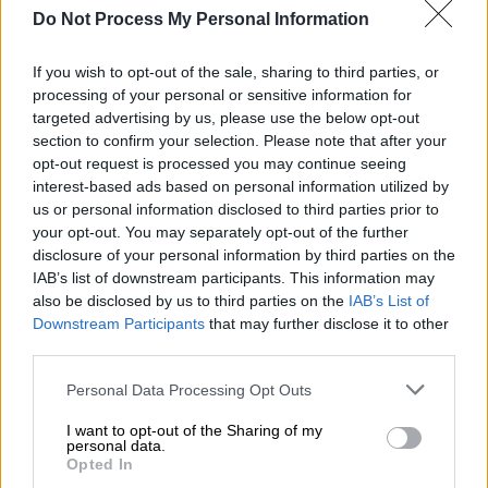
Do Not Process My Personal Information
«Αν βγουν οι κουκούλες θα δούμε το
μεγαλύτερο σκάνδαλο της
If you wish to opt-out of the sale, sharing to third parties, or
processing of your personal or sensitive information for
μεταπολίτευσης»
targeted advertising by us, please use the below opt-out
section to confirm your selection. Please note that after your
«
Αν βγουν οι κουκούλες θα δούμε το
opt-out request is processed you may continue seeing
μεγαλύτερο σκάνδαλο της μεταπολίτευσης,
interest-based ads based on personal information utilized by
που είναι ένα κόμμα, ο ΣΥΡΙΖΑ ο οποίος
us or personal information disclosed to third parties prior to
your opt-out. You may separately opt-out of the further
πάνω σε ένα σκάνδαλο δωροδοκίας γιατρών
disclosure of your personal information by third parties on the
θέλησε να κλείσει φυλακή τους πολιτικούς
IAB’s list of downstream participants. This information may
αντιπάλους και στην πραγματικότητα να
also be disclosed by us to third parties on the
IAB’s List of
θέσει σε κίνδυνο το ίδιο το πολίτευμα
»,
Downstream Participants
that may further disclose it to other
τόνισε και συμπλήρωσε:
third parties.
Please note that this website/app uses one or more Google
Personal Data Processing Opt Outs
«Η προκαταρκτική επιτροπή κατέληξε ότι οι
services and may gather and store information including but
μάρτυρες που κατέθεσαν στην Ελλάδα και
not limited to your visit or usage behaviour. You may click to
I want to opt-out of the Sharing of my
personal data.
στην Αμερική, είναι κοινοί και αυτό
grant or deny consent to Google and its third-party tags to
Opted In
use your data for below specified purposes in below Google
προκύπτει από τα έγγραφα.
Οι μάρτυρες