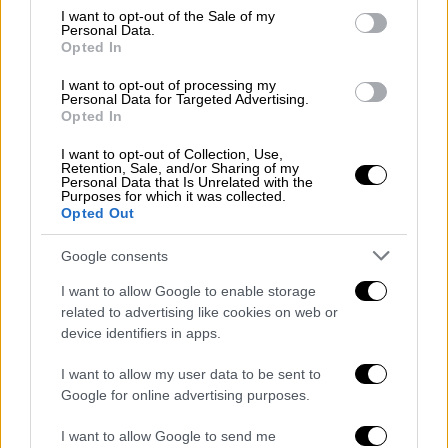
consent section.
στην Αμερική κατέθεσαν ότι έγιναν
I want to opt-out of the Sale of my
Personal Data.
δωροδοκίες μόνο σε γιατρούς και όχι σε
Opted In
πολιτικά πρόσωπα
», τόνισε ο κ. Πλεύρης
I want to opt-out of processing my
αναφερόμενος στο χρονικό της υπόθεσης
Personal Data for Targeted Advertising.
Opted In
προσθέτοντας ότι όταν «οι καταθέσεις
έρχονται στην Ελλάδα, κάποιοι
I want to opt-out of Collection, Use,
Retention, Sale, and/or Sharing of my
αντιλαμβάνονται ποια είναι αυτά τα
Personal Data that Is Unrelated with the
Purposes for which it was collected.
πρόσωπα. Όταν κατέθεσαν στην Ελλάδα
Opted Out
ανέφεραν και πολιτικά πρόσωπα. Οι
καταθέσεις στην Ελλάδα αποδείχθηκαν ήταν
Google consents
ψευδείς», είπε ο πρώην υπουργός, μιλώντας
I want to allow Google to enable storage
στον ΣΚΑΪ.
related to advertising like cookies on web or
device identifiers in apps.
I want to allow my user data to be sent to
Google for online advertising purposes.
I want to allow Google to send me