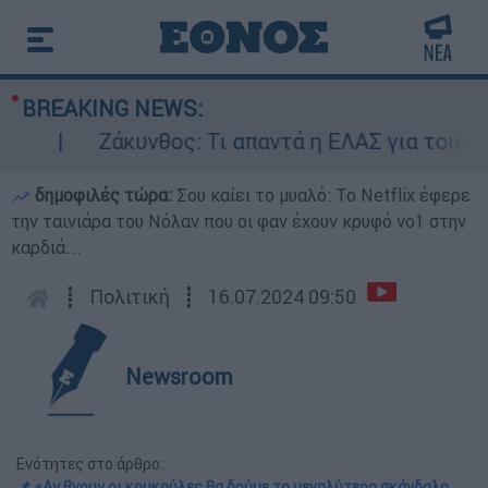
BREAKING NEWS:
Ζάκυνθος: Τι απαντά η ΕΛΑΣ για τους 8 βι
δημοφιλές τώρα:
Σου καίει το μυαλό: Το Netflix έφερε
την ταινιάρα του Νόλαν που οι φαν έχουν κρυφό νο1 στην
καρδιά...
┋
Πολιτική
┋
16.07.2024 09:50
Newsroom
Ενότητες στο άρθρο:
📌 «Αν βγουν οι κουκούλες θα δούμε το μεγαλύτερο σκάνδαλο