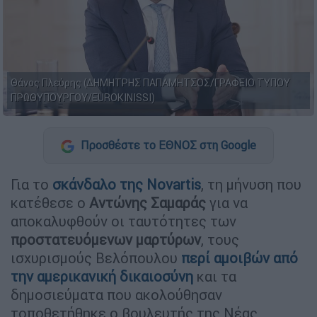
Θάνος Πλεύρης (ΔΗΜΗΤΡΗΣ ΠΑΠΑΜΗΤΣΟΣ/ΓΡΑΦΕΙΟ ΤΥΠΟΥ
ΠΡΩΘΥΠΟΥΡΓΟΥ/EUROKINISSI)
Προσθέστε το ΕΘΝΟΣ στη Google
Για το
σκάνδαλο της Novartis
, τη μήνυση που
κατέθεσε ο
Αντώνης Σαμαράς
για να
αποκαλυφθούν οι ταυτότητες των
προστατευόμενων μαρτύρων
, τους
ισχυρισμούς Βελόπουλου
περί αμοιβών από
την αμερικανική δικαιοσύνη
και τα
δημοσιεύματα που ακολούθησαν
τοποθετήθηκε ο βουλευτής της Νέας