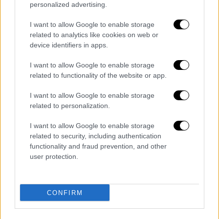
personalized advertising.
I want to allow Google to enable storage
related to analytics like cookies on web or
device identifiers in apps.
I want to allow Google to enable storage
Ακολούθως είπε ότι «βασικό στοιχείο για να
related to functionality of the website or app.
είναι κάποιος προστατευόμενος μάρτυρας
I want to allow Google to enable storage
πρέπει να έχει πει αλήθεια» ενώ
related to personalization.
αναφερόμενος στην κατάθεση του καθηγητή
κ. Μανιαδάκη είπε ότι «έχουμε καταλήξει
I want to allow Google to enable storage
στο πόρισμα ότι προφανώς στους μάρτυρες
related to security, including authentication
functionality and fraud prevention, and other
τους ειπώθηκε τι θα πουν.
Ο κ. Μανιαδάκης
user protection.
είπε ότι του ζητήθηκε από τους εισαγγελείς
να υποδείξει πολιτικά πρόσωπα. Μετά ήρθε
η κατάθεση της κα. Ράικου η οποία ανέφερε
CONFIRM
ότι ο κ. Παπαγγελόπουλος της ζήτησε να
μεταφερθεί ο φάκελος στη βουλή
»