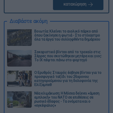
καταχώρηση
Διαβάστε ακόμη
Βοιωτία: Κλείνει το αιολικό πάρκο από
όπου ξεκίνησε η φωτιά - Στο στόχαστρο
όλα τα έργα του συλληφθέντα δημάρχου
Σοκαριστικό βίντεο από το τροχαίο στις
Σέρρες που σκοτώθηκαν μητέρα και γιος:
Το ΙΧ πέφτει πάνω στο φορτηγό
Ο Ερυθρός Σταυρός έσβησε βίντεο για το
προσφυγικό ταξίδι του 26χρονου
κατηγορούμενου για τη δολοφονία της
Ελίζαμπεθ
Νέα κλιμάκωση: Η Μόσχα δείχνει «άμεση
εμπλοκή» του ΝΑΤΟ σε επιθέσεις σε
ρωσικό έδαφος - Τα ονόματα και ο
«εγκέφαλος»