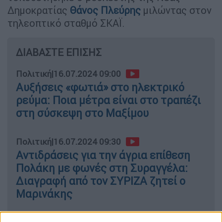
Δημοκρατίας
Θάνος Πλεύρης
μιλώντας στον
τηλεοπτικό σταθμό ΣΚΑΪ.
ΔΙΑΒΑΣΤΕ ΕΠΙΣΗΣ
Πολιτική
|
16.07.2024 09:00
Αυξήσεις «φωτιά» στο ηλεκτρικό
ρεύμα: Ποια μέτρα είναι στο τραπέζι
στη σύσκεψη στο Μαξίμου
Πολιτική
|
16.07.2024 09:30
Αντιδράσεις για την άγρια επίθεση
Πολάκη με φωνές στη Συραγγέλα:
Διαγραφή από τον ΣΥΡΙΖΑ ζητεί ο
Μαρινάκης