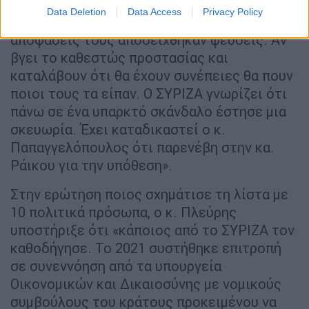
Data Deletion
Data Access
Privacy Policy
«Υπάρχουν καταθέσεις μαρτύρων που οι
αποφάσεις τους αποδείχθηκαν ψευδείς. Αν
βγει το καθεστώς προστασίας και
καταλάβουν ότι θα έχουν συνέπειες θα πουν
ποιοι τους τα είπαν. Ο ΣΥΡΙΖΑ γνωρίζει ότι
πάνω σε ένα υπαρκτό σκάνδαλο έστησε μια
σκευωρία. Έχει καταδικαστεί ο κ.
Παπαγγελόπουλος ότι παρενέβη στην κα.
Ράικου για την υπόθεση».
Στην ερώτηση ποιος σχημάτισε τη λίστα με
10 πολιτικά πρόσωπα, ο κ. Πλεύρης
υποστήριξε ότι «κάποιος από το ΣΥΡΙΖΑ τον
καθοδήγησε. Το 2021 συστήθηκε επιτροπή
σε συνεννόηση από τα υπουργεία
Οικονομικών και Δικαιοσύνης με νομικούς
συμβούλους του κράτους προκειμένου να