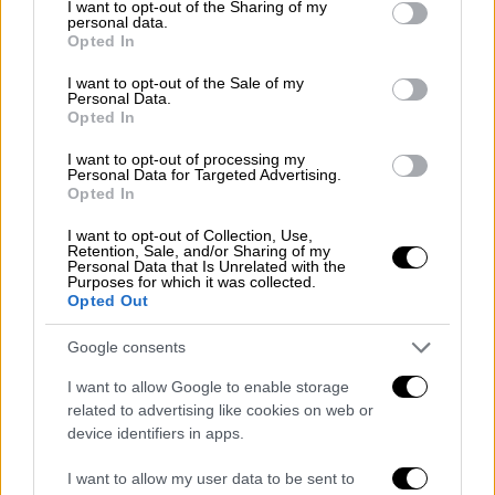
not limited to your visit or usage behaviour. You may click to
I want to opt-out of the Sharing of my
personal data.
grant or deny consent to Google and its third-party tags to
Opted In
use your data for below specified purposes in below Google
consent section.
I want to opt-out of the Sale of my
Personal Data.
Opted In
I want to opt-out of processing my
Personal Data for Targeted Advertising.
Opted In
I want to opt-out of Collection, Use,
Retention, Sale, and/or Sharing of my
Personal Data that Is Unrelated with the
Purposes for which it was collected.
Opted Out
Ελλάδα
|
16.07.2024 22:30
Πολύ υψηλός κίνδυνος πυρκαγιάς την
Google consents
Τετάρτη - Ποιες περιοχές είναι στο
I want to allow Google to enable storage
«κόκκινο»
related to advertising like cookies on web or
device identifiers in apps.
Δείτε το χάρτη πρόβλεψης κινδύνου από τη
Γενική Γραμματεία Πολιτικής Προστασίας
I want to allow my user data to be sent to