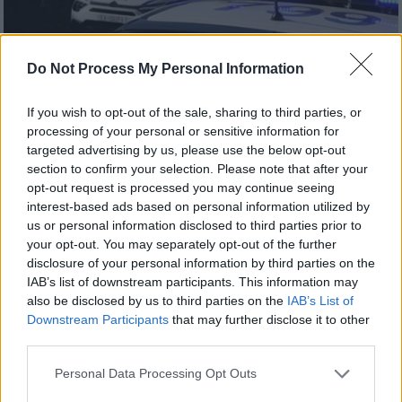
Do Not Process My Personal Information
If you wish to opt-out of the sale, sharing to third parties, or
processing of your personal or sensitive information for
targeted advertising by us, please use the below opt-out
section to confirm your selection. Please note that after your
opt-out request is processed you may continue seeing
Ελλάδα
|
16.07.2024 22:41
interest-based ads based on personal information utilized by
Θεσσαλονίκη: «Σαφάρι» ελέγχων από
us or personal information disclosed to third parties prior to
your opt-out. You may separately opt-out of the further
ΕΛ.ΑΣ. και Δημοτική Αστυνομία για το
disclosure of your personal information by third parties on the
παρεμπόριο
IAB’s list of downstream participants. This information may
also be disclosed by us to third parties on the
IAB’s List of
«Σαφάρι» ελέγχων σε λαϊκές αγορές της
Downstream Participants
that may further disclose it to other
Θεσσαλονίκης και πέριξ αυτών
third parties.
Please note that this website/app uses one or more Google
Personal Data Processing Opt Outs
services and may gather and store information including but