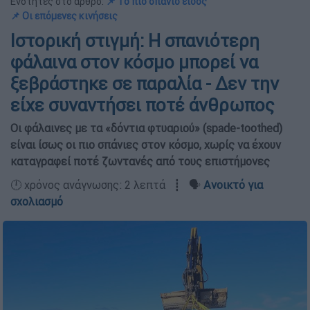
Ενότητες στο άρθρο:
📌 Το πιο σπάνιο είδος
📌 Οι επόμενες κινήσεις
Ιστορική στιγμή: Η σπανιότερη
φάλαινα στον κόσμο μπορεί να
ξεβράστηκε σε παραλία - Δεν την
είχε συναντήσει ποτέ άνθρωπος
Οι φάλαινες με τα «δόντια φτυαριού» (spade-toothed)
είναι ίσως οι πιο σπάνιες στον κόσμο, χωρίς να έχουν
καταγραφεί ποτέ ζωντανές από τους επιστήμονες
🕛 χρόνος ανάγνωσης: 2 λεπτά ┋ 🗣️
Ανοικτό για
σχολιασμό