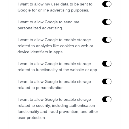
I want to allow my user data to be sent to
«Δεν μιλάμε για ένα κουφάρι που κάθεται
Google for online advertising purposes.
στον καυτό ήλιο», είπε.
I want to allow Google to send me
personalized advertising.
I want to allow Google to enable storage
related to analytics like cookies on web or
device identifiers in apps.
I want to allow Google to enable storage
related to functionality of the website or app.
I want to allow Google to enable storage
related to personalization.
Φάλαινα με «δόντια φτυαριού»/Department of
Conservation via AP
I want to allow Google to enable storage
related to security, including authentication
functionality and fraud prevention, and other
Ο Γκέιμπ Ντέιβις, διευθυντής επιχειρήσεων
user protection.
στο
Τμήμα Προστασίας της Νέας Ζηλανδίας
(DOC), δήλωσε σε δελτίο τύπου: «Οι φάλαινα