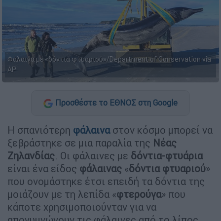
Φάλαινα με «δόντια φτυαριού»/Department of Conservation via
AP
Προσθέστε το ΕΘΝΟΣ στη Google
Η σπανιότερη
φάλαινα
στον κόσμο μπορεί να
ξεβράστηκε σε μια παραλία της
Νέας
Ζηλανδίας
. Οι φάλαινες με
δόντια-φτυάρια
είναι ένα είδος
φάλαινας
«
δόντια φτυαριού
»
που ονομάστηκε έτσι επειδή τα δόντια της
μοιάζουν με τη λεπίδα «
φτερούγα
» που
κάποτε χρησιμοποιούνταν για να
απογυμνώνουν τις φάλαινες από το λίπος