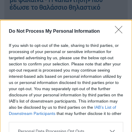
έδωσε το θαλάσσιο θηλαστικό
Κόσμος
|
12.07.2024 11:26
Do Not Process My Personal Information
Τραγωδία στις ακτές της Σκωτίας:
77 φάλαινες ξεβράστηκαν στη
If you wish to opt-out of the sale, sharing to third parties, or
στεριά και πέθαναν
processing of your personal or sensitive information for
targeted advertising by us, please use the below opt-out
section to confirm your selection. Please note that after your
opt-out request is processed you may continue seeing
Οι φάλαινες με τα «δόντια φτυαριού» (spade-
interest-based ads based on personal information utilized by
us or personal information disclosed to third parties prior to
toothed) είναι ίσως οι πιο σπάνιες στον
your opt-out. You may separately opt-out of the further
κόσμο, χωρίς να έχουν καταγραφεί ποτέ
disclosure of your personal information by third parties on the
ζωντανές από τους επιστήμονες.
IAB’s list of downstream participants. This information may
also be disclosed by us to third parties on the
IAB’s List of
Downstream Participants
that may further disclose it to other
Αλλά οι επιστήμονες στη Νέα Ζηλανδία
third parties.
πιστεύουν ότι ένα
ολόκληρο δείγμα
μπορεί
να έχει μόλις βρεθεί στο Taiari Mouth, στο
Please note that this website/app uses one or more Google
Personal Data Processing Opt Outs