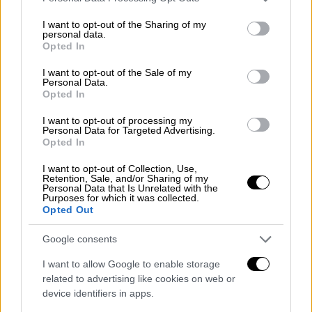
services and may gather and store information including but
Otago. Πρόκειται για την περιβόητη λευκή
not limited to your visit or usage behaviour. You may click to
I want to opt-out of the Sharing of my
φάλαινα και μοιάζει πολύ με ένα πολύ
personal data.
grant or deny consent to Google and its third-party tags to
Opted In
μεγάλο δελφίνι.
use your data for below specified purposes in below Google
consent section.
I want to opt-out of the Sale of my
Ο Anton van Helden, επιστημονικός
Personal Data.
Opted In
σύμβουλος στην
ομάδα θαλάσσιων
ειδών
του τμήματος προστασίας της
Νέας
I want to opt-out of processing my
Personal Data for Targeted Advertising.
Ζηλανδίας
, είναι ένας από τους ειδικούς
Opted In
παγκοσμίως για τη φάλαινα με τα «δόντια
φτυαριού». Αυτός «ανέστησε» το είδος όταν
I want to opt-out of Collection, Use,
Retention, Sale, and/or Sharing of my
θεωρούνταν ότι είχε εξαφανιστεί και
Personal Data that Is Unrelated with the
Purposes for which it was collected.
βοήθησε στην ονομασία του. «
Δεν υπάρχει
Opted Out
καμία αμφιβολία ότι πρόκειται γι' αυτό
»,
Google consents
δήλωσε στον Guardian.
I want to allow Google to enable storage
Σημειώνεται ότι έχει μεταφερθεί με κάποιο
related to advertising like cookies on web or
τρόπο σε
καταψύκτη
, πράγμα που σημαίνει
device identifiers in apps.
ότι οι αποφάσεις μπορούν να ληφθούν αργά.