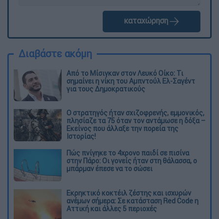
καταχώρηση
Διαβάστε ακόμη
Από το Μίσιγκαν στον Λευκό Οίκο: Τι
σημαίνει η νίκη του Αμπντούλ Ελ-Σαγέντ
για τους Δημοκρατικούς
O στρατηγός ήταν σχιζοφρενής, εμμονικός,
πλησίαζε τα 75 όταν τον αντάμωσε η δόξα –
Εκείνος που άλλαξε την πορεία της
Ιστορίας!
Πώς πνίγηκε το 4χρονο παιδί σε πισίνα
στην Πάρο: Οι γονείς ήταν στη θάλασσα, ο
μπάρμαν έπεσε να το σώσει
Εκρηκτικό κοκτέιλ ζέστης και ισχυρών
ανέμων σήμερα: Σε κατάσταση Red Code η
Αττική και άλλες 5 περιοχές