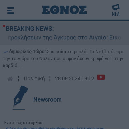
BREAKING NEWS:
ήσεων της Άγκυρας στο Αιγαίο: Εικονική αερομ
δημοφιλές τώρα:
Σου καίει το μυαλό: Το Netflix έφερε
την ταινιάρα του Νόλαν που οι φαν έχουν κρυφό νο1 στην
καρδιά...
┋
Πολιτική
┋
28.08.2024 18:12
Newsroom
Ενότητες στο άρθρο:
📌 Αιχμές για απευθείας αναθέσεις και έκκληση για να