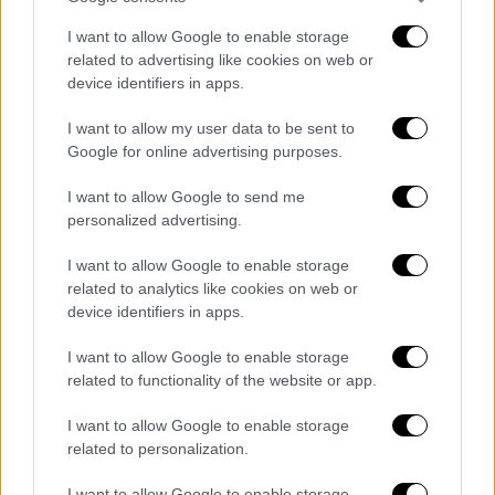
συνεργάτες της. Δεν απαντά.
I want to allow Google to enable storage
Συνεπώς, ζήτησα τη διαγραφή της Αθηνάς
related to advertising like cookies on web or
Λινού από την Κ.Ο. του ΣΥΡΙΖΑ -ΠΣ.
device identifiers in apps.
Τυχόν παραίτησή της πλέον είναι προσωπικό
I want to allow my user data to be sent to
Google for online advertising purposes.
(και πολιτικό) ηθικό της ζήτημα.
I want to allow Google to send me
Να είναι ξεκάθαρο: Εισαγγελέας δεν είμαι.
personalized advertising.
Μιλάω καθαρά πολιτικά.
I want to allow Google to enable storage
Και πολιτικά, η οικονομική δραστηριότητα
related to analytics like cookies on web or
με εταιρείες διαφαινόμενου ειδικού σκοπού
device identifiers in apps.
σε συνδυασμό με μια σειρά απευθείας
I want to allow Google to enable storage
αναθέσεων δεν συνάδουν με τις αρχές του
related to functionality of the website or app.
ΣΥΡΙΖΑ.
I want to allow Google to enable storage
related to personalization.
I want to allow Google to enable storage