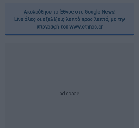
Ακολούθησε το Έθνος στο Google News!
Live όλες οι εξελίξεις λεπτό προς λεπτό, με την
υπογραφή του www.ethnos.gr