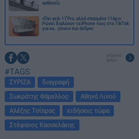
ασθενείς
«Όχι γκέι 17 Pro, αλλά σπασμένο 11άρι»:
Ρώσοι διαλύουν τα iPhone τους στο TikTok
για να... γίνουν πιο άνδρες
επόμενο
άρθρο
#TAGS
ΣΥΡΙΖΑ
διαγραφή
Σωκράτης Φάμελλος
Αθηνά Λινού
Αλέξης Τσίπρας
ειδήσεις τώρα
Στέφανος Κασσελάκης