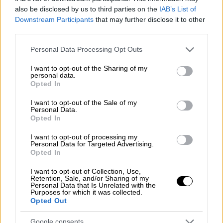
also be disclosed by us to third parties on the
IAB’s List of
Downstream Participants
that may further disclose it to other
third parties.
Ζήτησα εξηγήσεις από την Αθηνά Λινού για
Please note that this website/app uses one or more Google
Personal Data Processing Opt Outs
την υπόθεση της ΑΜΚΕ Prolepsis.
services and may gather and store information including but
not limited to your visit or usage behaviour. You may click to
I want to opt-out of the Sharing of my
Τα στοιχεία που μας παρείχε δημιούργησαν
personal data.
grant or deny consent to Google and its third-party tags to
Opted In
περισσότερες απορίες και αμφιβολίες από
use your data for below specified purposes in below Google
consent section.
όσες προϋπήρχαν. Το γραφείο μου ζήτησε
I want to opt-out of the Sale of my
Personal Data.
περαιτέρω διευκρινίσεις και στοιχεία, τα
Opted In
οποία δεν δόθηκαν μέχρι σήμερα, που είναι η
I want to opt-out of processing my
ημέρα της έναρξης των εργασιών της
Personal Data for Targeted Advertising.
Opted In
Βουλής.
I want to opt-out of Collection, Use,
Αναζητούμε όλη μέρα την Αθηνά Λινού για να
Retention, Sale, and/or Sharing of my
Personal Data that Is Unrelated with the
της ζητήσουμε να παραιτηθεί και να
Purposes for which it was collected.
παραδώσει την έδρα προκειμένου να
Opted Out
διευκολύνει το κόμμα. Είναι ενήμεροι οι
Google consents