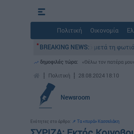
Πολιτική
Οικονομία
Ελ
οτα» στο Πόρτο Γερμανό μετά τη φωτιά - Αγώνας
BREAKING NEWS:
δημοφιλές τώρα:
«Θέλω τον πατέρα μου»:
┋
Πολιτική
┋
28.08.2024 18:10
Newsroom
Ενότητες στο άρθρο:
📌 Τα «πυρά» Κασσελάκη
ΣΥΡΙΖΑ: Εκτός Κοινοβο