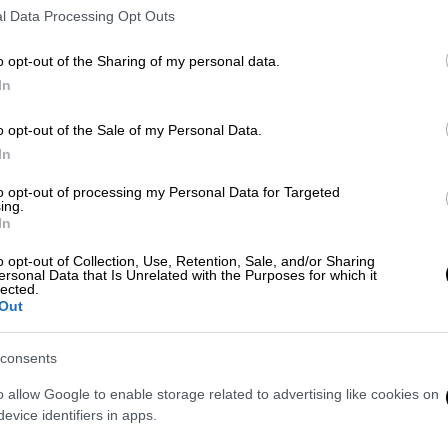
l Data Processing Opt Outs
κη σε Λινού με αιχμές σε Τσίπρα: «Η
o opt-out of the Sharing of my personal data.
χε ελεγχθεί πριν μπει στο
In
o opt-out of the Sale of my Personal Data.
In
to opt-out of processing my Personal Data for Targeted
ηνάς Λινού» ανέφερε νωρίτερα ο
Στέφανος
ing.
In
ουλεύτρια
δεν απαντά στις κλήσεις
από το
ς.
o opt-out of Collection, Use, Retention, Sale, and/or Sharing
ersonal Data that Is Unrelated with the Purposes for which it
lected.
Out
τηριότητες της κα Λινού, επανέλαβε πως
consents
τοιχεία που μας παρείχε δημιούργησαν
o allow Google to enable storage related to advertising like cookies on
ς από όσες προϋπήρχαν». Ο κ. Κασσελάκης
evice identifiers in apps.
α έδωσε η κ. Λινού και συνέχισε καλώντας