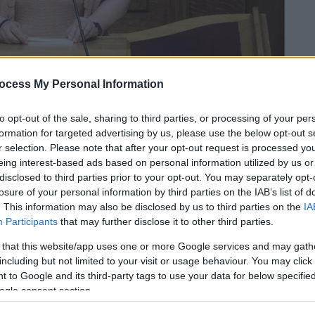
ocess My Personal Information
to opt-out of the sale, sharing to third parties, or processing of your per
formation for targeted advertising by us, please use the below opt-out s
r selection. Please note that after your opt-out request is processed y
 το ΕΘΝΟΣ στη Google
eing interest-based ads based on personal information utilized by us or
disclosed to third parties prior to your opt-out. You may separately opt-
losure of your personal information by third parties on the IAB’s list of
εγράφη και επίσημα από την ΚΟ η
Αθηνά
. This information may also be disclosed by us to third parties on the
IA
Participants
that may further disclose it to other third parties.
διαγραφή της έχει ήδη παραδοθεί στον
 that this website/app uses one or more Google services and may gath
including but not limited to your visit or usage behaviour. You may click 
 to Google and its third-party tags to use your data for below specifi
ogle consent section.