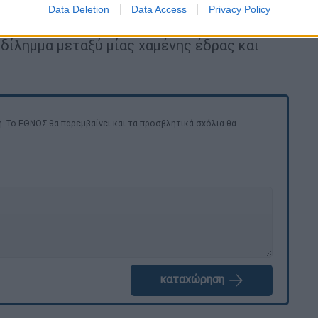
Data Deletion
Data Access
Privacy Policy
αξύ προσωπικής συμπάθειας και αναγκαίας
δίλημμα μεταξύ μίας χαμένης έδρας και
. Το ΕΘΝΟΣ θα παρεμβαίνει και τα προσβλητικά σχόλια θα
καταχώρηση