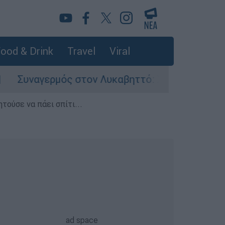
ood & Drink
Travel
Viral
ερμός στον Λυκαβηττό: Σορός σε προχωρημένη 
τούσε να πάει σπίτι...