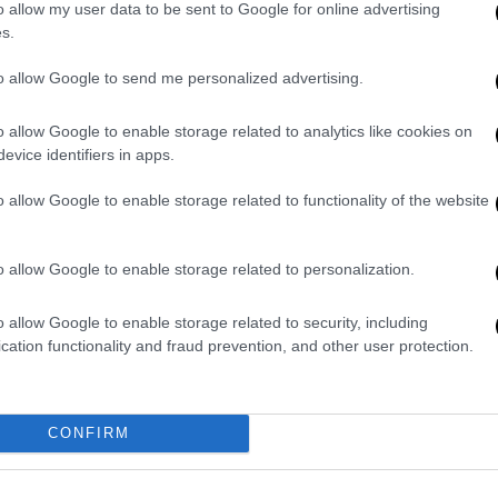
o allow my user data to be sent to Google for online advertising
s.
ού
για να της ζητήσουμε να παραιτηθεί και
α διευκολύνει το κόμμα. Είναι ενήμεροι οι
to allow Google to send me personalized advertising.
, ζήτησα τη διαγραφή της Αθηνάς Λινού
o allow Google to enable storage related to analytics like cookies on
παραίτησή της πλέον είναι προσωπικό (και
evice identifiers in apps.
o allow Google to enable storage related to functionality of the website
ή επίθεση κατά της κα Λινού,
αστηριότητα
με εταιρείες διαφαινόμενου
 σειρά απευθείας
αναθέσεων
δεν συνάδουν
o allow Google to enable storage related to personalization.
ι απευθείας αναθέσεις, τις οποίες η
o allow Google to enable storage related to security, including
ερά ως όχημα για τη διασπάθιση του
cation functionality and fraud prevention, and other user protection.
νη γραμμή για εμάς».
χμές κατά του
Αλέξη Τσίπρα
, λέγοντας πως
νας Λινού
έπρεπε να είχε διερευνηθεί
για
CONFIRM
ή της στα ψηφοδέλτια του ΣΥΡΙΖΑ», ενώ