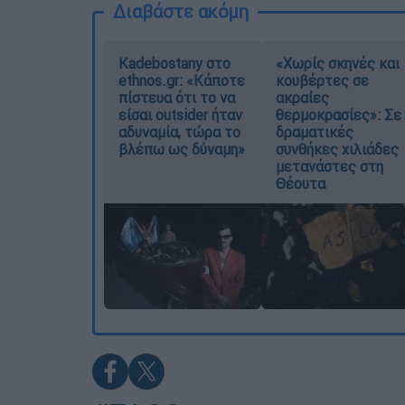
Διαβάστε ακόμη
Kadebostany στο
«Χωρίς σκηνές και
ethnos.gr: «Κάποτε
κουβέρτες σε
πίστευα ότι το να
ακραίες
είσαι outsider ήταν
θερμοκρασίες»: Σε
αδυναμία, τώρα το
δραματικές
βλέπω ως δύναμη»
συνθήκες χιλιάδες
μετανάστες στη
Θέουτα