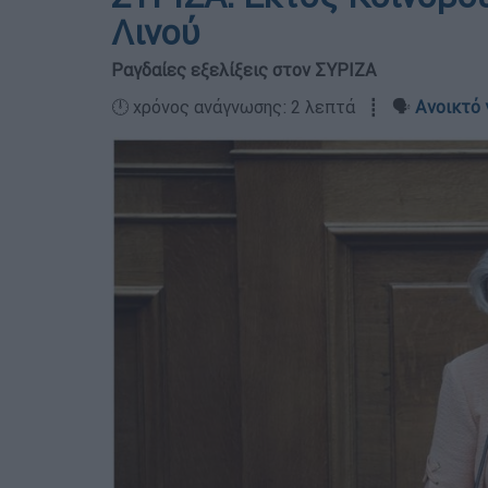
Λινού
Ραγδαίες εξελίξεις στον ΣΥΡΙΖΑ
🕛 χρόνος ανάγνωσης: 2 λεπτά ┋ 🗣️
Ανοικτό 