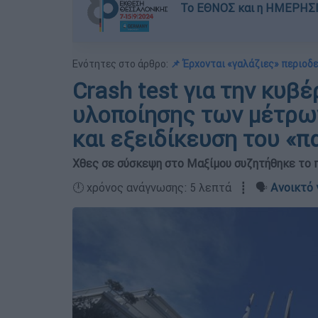
Το ΕΘΝΟΣ και η ΗΜΕΡΗΣΙ
Ενότητες στο άρθρο:
📌 Έρχονται «γαλάζιες» περιοδε
Crash test για την κυβ
υλοποίησης των μέτρω
και εξειδίκευση του «π
Χθες σε σύσκεψη στο Μαξίμου συζητήθηκε το
🕛 χρόνος ανάγνωσης: 5 λεπτά ┋ 🗣️
Ανοικτό 