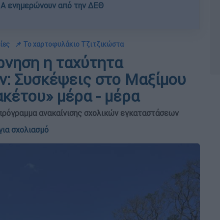
Α ενημερώνουν από την ΔΕΘ
ίες
📌 Το χαρτοφυλάκιο Τζιτζικώστα
έρνηση η ταχύτητα
ν: Συσκέψεις στο Μαξίμου
ακέτου» μέρα - μέρα
 πρόγραμμα ανακαίνισης σχολικών εγκαταστάσεων
για σχολιασμό