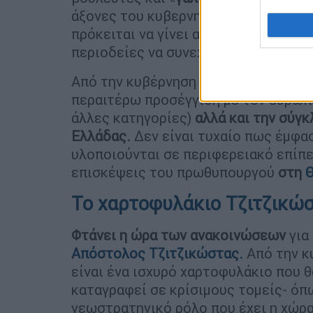
άξονες του κυβερνητικού προγράμμα
πρόκειται να γίνει από τους νομούς 
περιοδείες να συνεχίζονται και σε ά
Από την κυβέρνηση μιλούν για την αν
περαιτέρω προσέγγιση με τον ευρωπα
άλλες κατηγορίες)
αλλά και την σύγκ
Ελλάδας.
Δεν είναι τυχαίο πως έμφασ
υλοποιούνται σε περιφερειακό επίπ
επισκέψεις του πρωθυπουργού
στη
Το χαρτοφυλάκιο Τζιτζικώ
Φτάνει η ώρα των ανακοινώσεων
για
Απόστολος Τζιτζικώστας
.
Από την κ
είναι ένα ισχυρό χαρτοφυλάκιο που θ
καταγραφεί σε κρίσιμους τομείς- όπω
γεωστρατηγικό ρόλο που έχει η χώρ