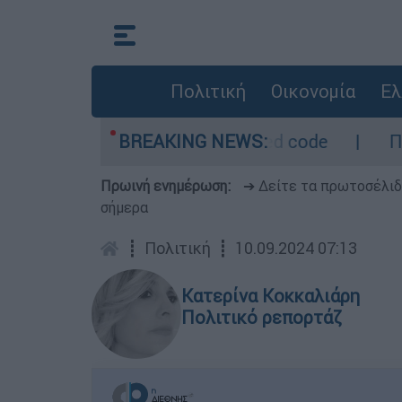
Πολιτική
Οικονομία
Ελ
- Οι περιοχές σε red code
BREAKING NEWS:
Πέθανε σε ηλικ
Πρωινή ενημέρωση:
➔ Δείτε τα πρωτοσέλι
σήμερα
┋
Πολιτική
┋
10.09.2024 07:13
Κατερίνα Κοκκαλιάρη
Πολιτικό ρεπορτάζ