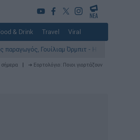
ood & Drink
Travel
Viral
ουίλιαμ Όρμπιτ - Η καθοριστική συμβολή του στ
 σήμερα
|
➔ Εορτολόγιο: Ποιοι γιορτάζουν