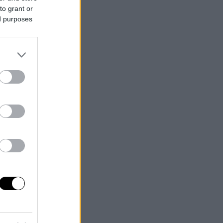
to grant or
ed purposes