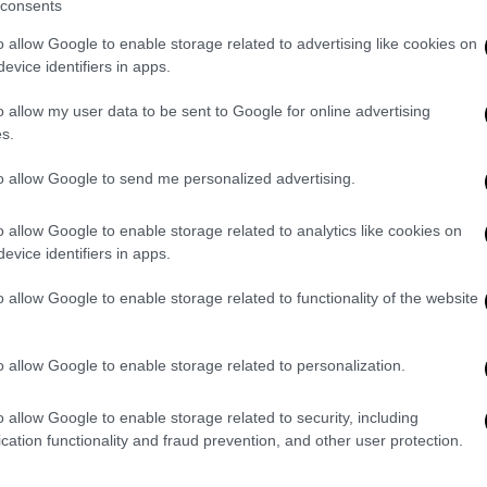
consents
 βλέμμα στραμμένο σε ένα κοινό που είναι
o allow Google to enable storage related to advertising like cookies on
 είναι να σταλεί μήνυμα πως μια σειρά
evice identifiers in apps.
υπάρχουν καθυστερήσεις. Μάλιστα μέσα
Μητσοτάκης, θα ανοίξει το θέμα της
o allow my user data to be sent to Google for online advertising
s.
ι να φανεί για ποια άρθρα θα γίνει
to allow Google to send me personalized advertising.
οιτάνε και προς ένα κοινό που δεν θέλει
o allow Google to enable storage related to analytics like cookies on
ει άλλη πρόταση διακυβέρνησης για τη χώρα
evice identifiers in apps.
η κυβέρνηση. Μπορεί κάποιος να συμφωνεί
ια συγκροτημένη πρόταση, με αρχή, μέση και
o allow Google to enable storage related to functionality of the website
ογημένη πρόταση» έχει χαρακτηριστικά
o allow Google to enable storage related to personalization.
είες
o allow Google to enable storage related to security, including
cation functionality and fraud prevention, and other user protection.
άζονται να προχωρήσουν μικτά κλιμάκια από
κειμένου να εξειδικεύσουν τους βασικούς