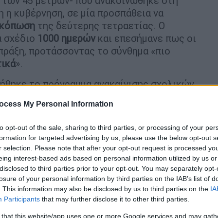
 των 45 μέτρων- που ανακοινώθηκε στη
 η η κυβέρνηση, σε μία προσπάθεια να
κόπωση
της δεύτερης τετραετίας. Ο
α σχέδιο
1000 ημερών
και επεσήμανε πως οι
πράξη, προτάσσοντας το σύνθημα «πιο
ικά
».
ήθηκε το πρόγραμμα ανακαίνισης σχολικών
ό οι εργασίες προγραμματίζεται να
ocess My Personal Information
ρα αναμένεται να πραγματοποιηθεί σύσκεψη
σεις στην υγεία, ενώ αύριο αναμένεται να
to opt-out of the sale, sharing to third parties, or processing of your per
γεσία του υπουργείου όπου θα
formation for targeted advertising by us, please use the below opt-out s
ης εφαρμογής
αλλά και ευρύτερα το σχέδιο
r selection. Please note that after your opt-out request is processed y
eing interest-based ads based on personal information utilized by us or
disclosed to third parties prior to your opt-out. You may separately opt-
 έμφαση στην εξειδίκευση των
μέτρων
και
losure of your personal information by third parties on the IAB’s list of
. This information may also be disclosed by us to third parties on the
IA
 σειρά συνεντεύξεων τύπου. Χθες η αρχή
Participants
that may further disclose it to other third parties.
που παρουσίασε τους κεντρικούς άξονες του
 that this website/app uses one or more Google services and may gath