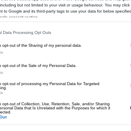
μεταξύ άλλων αυξήσεις μισθών και
including but not limited to your visit or usage behaviour. You may click 
ολογικές
ελαφρύνσεις
κ.α.. Σύμφωνα με
 to Google and its third-party tags to use your data for below specifi
τεύξεις τύπου την Πέμπτη για τα μέτρα
ogle consent section.
αναμόρφωσης των κοινωνικών επιδομάτων,
ι την επόμενη Δευτέρα για τα μέτρα
l Data Processing Opt Outs
και της παραγωγικότητας των επιχειρήσεων
ηση και στον τουρισμό.
o opt-out of the Sharing of my personal data.
In
ιτικό σκηνικό που έχει διαμορφωθεί και
ς κατάστασης
. Από τη μία πλευρά εκτιμάται
o opt-out of the Sale of my Personal Data.
ιτικός χρόνος για να ξεδιπλωθούν μια σειρά
In
ης αντιπολίτευσης - ο
ΣΥΡΙΖΑ
και το
to opt-out of processing my Personal Data for Targeted
 κυρίως στο εσωτερικό τους (ετοιμάζονται
ing.
In
 την άλλη πλευρά ωστόσο δεν
ς ευρωεκλογές έστειλαν σαφές μήνυμα στην
o opt-out of Collection, Use, Retention, Sale, and/or Sharing
ersonal Data that Is Unrelated with the Purposes for which it
 με μεγαλύτερη ταχύτητα, ενώ και οι
lected.
Out
 πως τα «γαλάζια» ποσοστά παραμένουν
στις κάλπες του Ιουνίου.