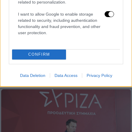
related to personalization.
I want to allow Google to enable storage
related to security, including authentication
functionality and fraud prevention, and other
user protection.
Πολιτική
|
15.09.2024 12:00
Παππάς στη ΔΕΘ: Κανένα κώλυμα
συμμετοχής Κασσελάκη στις εκλογές -
CONFIRM
Στον ΣΥΡΙΖΑ δεν υπάρχουν
κουκουλοφόροι
Παρακολουθήστε ζωντανά
Data Deletion
Data Access
Privacy Policy