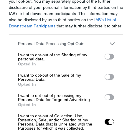
την εμφάνιση Παππά στη ΔΕΘ - Η
your opt-out. You may separately opt-out of the further
ερμηνεία της κίνησής του και τα
disclosure of your personal information by third parties on the
IAB’s list of downstream participants. This information may
επόμενα σχέδια
also be disclosed by us to third parties on the
IAB’s List of
Το σκληρό «ροκ» ξεκινά την προσεχή
Downstream Participants
that may further disclose it to other
εβδομάδα στην αξιωματική αντιπολίτευση
third parties.
Please note that this website/app uses one or more Google
Personal Data Processing Opt Outs
services and may gather and store information including but
not limited to your visit or usage behaviour. You may click to
I want to opt-out of the Sharing of my
personal data.
grant or deny consent to Google and its third-party tags to
Opted In
use your data for below specified purposes in below Google
consent section.
I want to opt-out of the Sale of my
Personal Data.
Opted In
I want to opt-out of processing my
Personal Data for Targeted Advertising.
Opted In
I want to opt-out of Collection, Use,
Retention, Sale, and/or Sharing of my
Personal Data that Is Unrelated with the
Purposes for which it was collected.