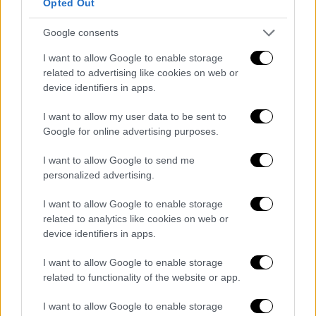
Opted Out
Πολιτική
|
15.09.2024 16:35
Google consents
Παππάς: Το καθοδικό σπιράλ της ΝΔ δεν
I want to allow Google to enable storage
σταμάτα, ο ΣΥΡΙΖΑ πολύ σύντομα θα
related to advertising like cookies on web or
οργανώσει την αντεπίθεσή του
device identifiers in apps.
«Να δεσμευτούν όλοι ότι την επόμενη ημέρα
I want to allow my user data to be sent to
της εκλογής αρχηγού θα είναι στον κοινό
Google for online advertising purposes.
αγώνα» κάλεσε ο αρχηγός της Κ.Ο.
I want to allow Google to send me
personalized advertising.
I want to allow Google to enable storage
related to analytics like cookies on web or
device identifiers in apps.
I want to allow Google to enable storage
related to functionality of the website or app.
I want to allow Google to enable storage