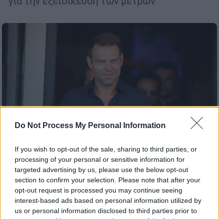
για την εξειδίκευση των μέτρων
Do Not Process My Personal Information
If you wish to opt-out of the sale, sharing to third parties, or
processing of your personal or sensitive information for
targeted advertising by us, please use the below opt-out
Πολιτική
|
15.09.2024 22:15
section to confirm your selection. Please note that after your
opt-out request is processed you may continue seeing
ΣΥΡΙΖΑ: Πώς το «μπλόκο» Κασσελάκη
interest-based ads based on personal information utilized by
στα οικονομικά του κόμματος επισκίασε
us or personal information disclosed to third parties prior to