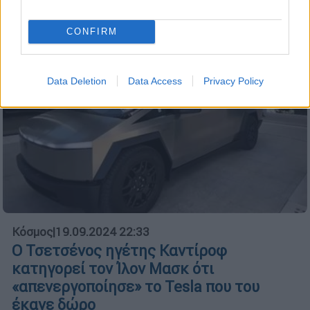
CONFIRM
Data Deletion
Data Access
Privacy Policy
Κόσμος
|
19.09.2024 22:33
Ο Τσετσένος ηγέτης Καντίροφ
κατηγορεί τον Ίλον Μασκ ότι
«απενεργοποίησε» το Tesla που του
έκανε δώρο