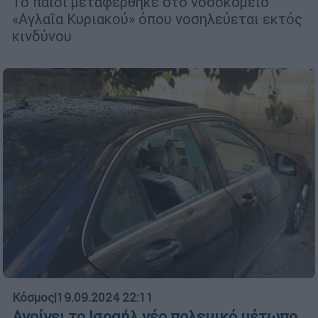
Το παιδί μεταφέρθηκε στο νοσοκομείο
«Αγλαΐα Κυριακού» όπου νοσηλεύεται εκτός
κινδύνου
Κόσμος
|
19.09.2024 22:11
Ανοίγει το Ισραήλ νέο πολεμικό μέτωπο