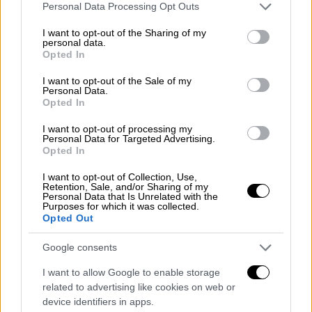
Please note that this website/app uses one or more Google
Personal Data Processing Opt Outs
services and may gather and store information including but
not limited to your visit or usage behaviour. You may click to
I want to opt-out of the Sharing of my
personal data.
grant or deny consent to Google and its third-party tags to
Opted In
use your data for below specified purposes in below Google
consent section.
I want to opt-out of the Sale of my
Personal Data.
Opted In
I want to opt-out of processing my
Κόσμος
|
19.09.2024 22:45
Personal Data for Targeted Advertising.
Γερμανία: Κρίσιμες οι εκλογές του
Opted In
Βρανδεμβούργου - Μπορεί να κρίνουν το
I want to opt-out of Collection, Use,
πολιτικό μέλλον του Σολτς
Retention, Sale, and/or Sharing of my
Personal Data that Is Unrelated with the
Purposes for which it was collected.
Έχασε έδαφος το κόμμα του Σολτς (SPD)
Opted Out
στο παραδοσιακό του προπύργιο, το
Βρανδεμβούργο
Google consents
I want to allow Google to enable storage
related to advertising like cookies on web or
device identifiers in apps.