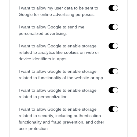
I want to allow my user data to be sent to
Google for online advertising purposes.
I want to allow Google to send me
personalized advertising.
I want to allow Google to enable storage
related to analytics like cookies on web or
device identifiers in apps.
I want to allow Google to enable storage
related to functionality of the website or app.
Ελλάδα
|
19.09.2024 22:39
I want to allow Google to enable storage
Περίεργη διάρρηξη στο υπουργείο
related to personalization.
Κοινωνικής Συνοχής: Έκλεψαν 30
λάπτοπ – Φωτογραφία ντοκουμέντο
I want to allow Google to enable storage
related to security, including authentication
Οι κάμερες ασφαλείας του κτιρίου έχουν
functionality and fraud prevention, and other
καταγράψει τουλάχιστον τέσσερις δράστες
user protection.