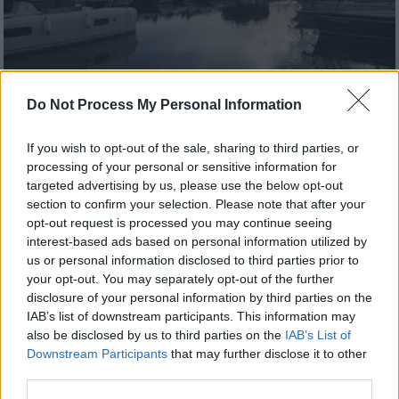
Do Not Process My Personal Information
Ελλάδα
|
19.09.2024 22:51
If you wish to opt-out of the sale, sharing to third parties, or
Συναγερμός για 16χρονο κολυμβητή που
processing of your personal or sensitive information for
αγνοείται στη Μαρίνα Αλίμου
targeted advertising by us, please use the below opt-out
section to confirm your selection. Please note that after your
Στις έρευνες συμμετέχουν ένα πλωτό
opt-out request is processed you may continue seeing
σκάφος του Λιμενικού ένας ιδιώτης δύτης
interest-based ads based on personal information utilized by
us or personal information disclosed to third parties prior to
your opt-out. You may separately opt-out of the further
disclosure of your personal information by third parties on the
IAB’s list of downstream participants. This information may
also be disclosed by us to third parties on the
IAB’s List of
Downstream Participants
that may further disclose it to other
third parties.