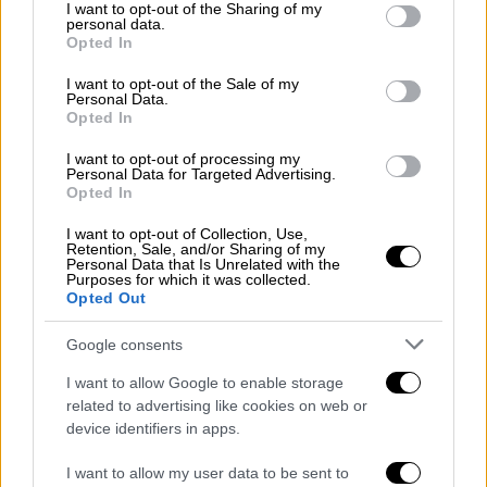
not limited to your visit or usage behaviour. You may click to
I want to opt-out of the Sharing of my
περιμένει από εμάς η ελληνική κοινωνία.
personal data.
grant or deny consent to Google and its third-party tags to
Δεν ερχόμαστε να διαχειριστούμε το
Opted In
use your data for below specified purposes in below Google
σύστημα. Ερχόμαστε για να ανατρέψουμε το
consent section.
I want to opt-out of the Sale of my
σύστημα. Ερχόμαστε για να σπάσουμε το
Personal Data.
Opted In
υπερσυγκεντρωτικό κράτος του
Μεγάρου
Μαξίμου
. Δίνοντας εξουσία, πόρους,
I want to opt-out of processing my
Personal Data for Targeted Advertising.
περιουσία, αρμοδιότητες, ευθύνες σε
Opted In
αναγεννημένους φορείς όσο το δυνατόν πιο
I want to opt-out of Collection, Use,
κοντά στον πολίτη. Αυτό πρεσβεύει η
Retention, Sale, and/or Sharing of my
Personal Data that Is Unrelated with the
Αναγέννηση. Το σχέδιο μου για την πατρίδα»,
Purposes for which it was collected.
συμπλήρωσε.
Ο
Παύλος
Γερουλάνος
Opted Out
επισήμανε ότι θα αλλάξει το παραγωγικό
Google consents
πρότυπο της χώρας, που υπηρετεί τους
ισχυρούς και οδηγεί νομοτελειακά στην
I want to allow Google to enable storage
related to advertising like cookies on web or
επόμενη κρίση, σε ένα παραγωγικό πρότυπο,
device identifiers in apps.
που ανοικοδομεί τη μεσαία τάξη, ενισχύει
τους ασθενέστερους, στηρίζει τον
I want to allow my user data to be sent to