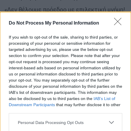
«Δεν θέλουμε πρόεδρο με επιλεκτική μνήμη!
Θέλουμε Πρόεδρο με κότσια! Να κάνει
Do Not Process My Personal Information
πρώτα κριτική στον εαυτό του, και μετά
στους άλλους. Διότι, ο αρχηγός αναλαμβάνει
If you wish to opt-out of the sale, sharing to third parties, or
την ευθύνη. Αυτό σημαίνει ηγέτης», ανέφερε
processing of your personal or sensitive information for
ο υποψήφιος του
ΠΑΣΟΚ
-
ΚΙΝΑΛ
. «Ή θα
targeted advertising by us, please use the below opt-out
νικήσω τον
Μητσοτάκη
, ή θα κάνω εκλογές
section to confirm your selection. Please note that after your
για αρχηγό του
ΠΑΣΟΚ
. Το ίδιο βράδυ. Χωρίς
opt-out request is processed you may continue seeing
interest-based ads based on personal information utilized by
αστερίσκους. Τόσο σίγουρος είμαι ότι θα
us or personal information disclosed to third parties prior to
νικήσουμε!», είπε ο κ.
Γερουλάνος
your opt-out. You may separately opt-out of the further
δηλώνοντας ότι με εκείνον στην ηγεσία το
disclosure of your personal information by third parties on the
ΠΑΣΟΚ
θα επανέλθει στη κυβέρνηση.
IAB’s list of downstream participants. This information may
also be disclosed by us to third parties on the
IAB’s List of
«Οι αλλαγές που έχουμε μπροστά μας είναι
Downstream Participants
that may further disclose it to other
third parties.
μεγάλες αλλαγές και θέλουμε κάθε
Ελληνίδα
και κάθε
Έλληνα
στο πλευρό μας. Αυτό
Please note that this website/app uses one or more Google
Personal Data Processing Opt Outs
ψηφίζουμε την
Κυριακή
. Διότι, αυτό
services and may gather and store information including but