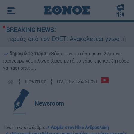
BREAKING NEWS:
ός από τον ΕΦΕΤ: Ανακαλείται γνωστή μαρμελά
δημοφιλές τώρα:
«Θέλω τον πατέρα μου»: 27χρονη
παρέσυρε νύφη λίγες ώρες μετά το γάμο της και ζητούσε
να πάει σπίτι...
┋
Πολιτική
┋
02.10.2024 20:51
Newsroom
Ενότητες στο άρθρο:
📌 Αιχμές στον Νίκο Ανδρουλάκη
📌 «Νέα ηγεσία που θέλει και μπορεί να δίνει τις μάχες παντού»