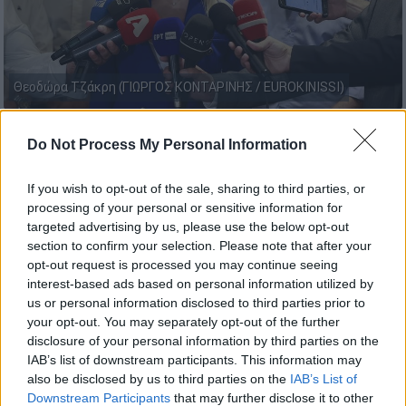
Θεοδώρα Τζάκρη (ΓΙΩΡΓΟΣ ΚΟΝΤΑΡΙΝΗΣ / EUROKINISSI)
Do Not Process My Personal Information
Προσθέστε το ΕΘΝΟΣ στη Google
If you wish to opt-out of the sale, sharing to third parties, or
Τεταμένο
είναι το κλίμα στην Κεντρική
processing of your personal or sensitive information for
Επιτροπή του
ΣΥΡΙΖΑ
με την
Θεοδώρα
targeted advertising by us, please use the below opt-out
Τζάκρη
να εξαπολύει πυρά στη
Ράνια
section to confirm your selection. Please note that after your
Σβίγκου
και τους «
87
» για την καθυστέρηση
opt-out request is processed you may continue seeing
interest-based ads based on personal information utilized by
της έναρξης των διαδικασιών.
us or personal information disclosed to third parties prior to
your opt-out. You may separately opt-out of the further
disclosure of your personal information by third parties on the
ΔΙΑΒΑΣΤΕ ΕΠΙΣΗΣ
IAB’s list of downstream participants. This information may
also be disclosed by us to third parties on the
IAB’s List of
Πολιτική
|
12.10.2024 12:32
Downstream Participants
that may further disclose it to other