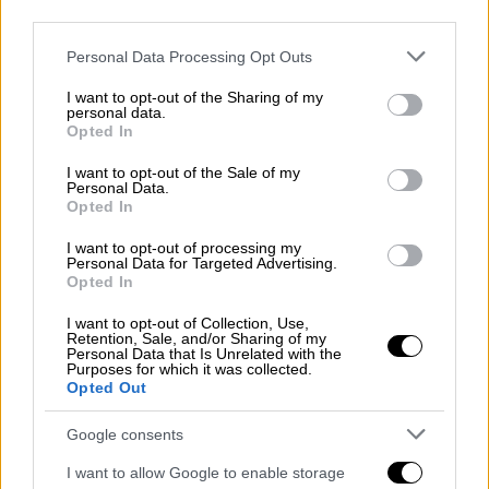
ΣΥΡΙΖΑ: Σε βαρύ κλίμα συνεδριάζει η
third parties.
ΚΕ - Ένταση με το «καλημέρα»
Please note that this website/app uses one or more Google
Personal Data Processing Opt Outs
services and may gather and store information including but
not limited to your visit or usage behaviour. You may click to
I want to opt-out of the Sharing of my
personal data.
grant or deny consent to Google and its third-party tags to
Opted In
Οι δηλώσεις της Τζάκρη
use your data for below specified purposes in below Google
consent section.
I want to opt-out of the Sale of my
Όπως δήλωσε η κυρία
Τζάκρη
σε
Personal Data.
Opted In
δημοσιογράφους: «Μιάμιση ώρα μετά την
ώρα έναρξης οι εργασίες δεν έχουν αρχίσει
I want to opt-out of processing my
Personal Data for Targeted Advertising.
επειδή δεν υπάρχει απαρτία η Γραμματέας
Opted In
(της Κεντρικής Επιτροπής) και οι ‘’87’’
I want to opt-out of Collection, Use,
μεταθέτουν συνεχώς την ώρα έναρξης των
Retention, Sale, and/or Sharing of my
διαδικασιών, καλώντας μέλη να προσέλθουν
Personal Data that Is Unrelated with the
Purposes for which it was collected.
τα οποία όμως αρνούνται να νομιμοποίησουν
Opted Out
την εκτροπή. Το
μόνο που μένει να
Google consents
αποκλείσουν με διάταγμα την συμμέτοχη του
Στεφάνου Κασσελάκη
στις εκλογές».
I want to allow Google to enable storage