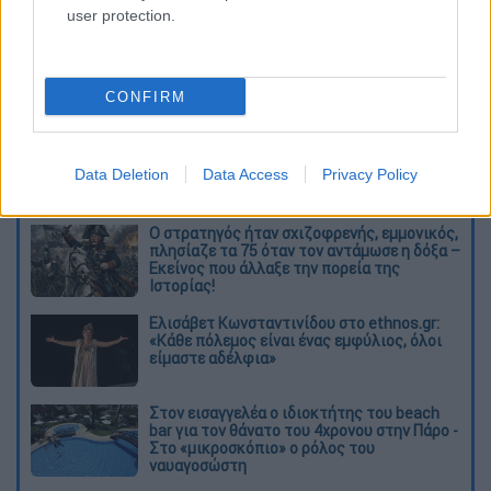
user protection.
CONFIRM
καταχώρηση
Data Deletion
Data Access
Privacy Policy
Διαβάστε ακόμη
O στρατηγός ήταν σχιζοφρενής, εμμονικός,
πλησίαζε τα 75 όταν τον αντάμωσε η δόξα –
Εκείνος που άλλαξε την πορεία της
Ιστορίας!
Ελισάβετ Κωνσταντινίδου στο ethnos.gr:
«Κάθε πόλεμος είναι ένας εμφύλιος, όλοι
είμαστε αδέλφια»
Στον εισαγγελέα ο ιδιοκτήτης του beach
bar για τον θάνατο του 4χρονου στην Πάρο -
Στο «μικροσκόπιο» ο ρόλος του
ναυαγοσώστη