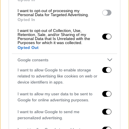
του κοινοβουλευτικού εκπροσώπου
I want to opt-out of processing my
ακούγεται το όνομα του
Παύλου Χρηστίδη,
Personal Data for Targeted Advertising.
Opted In
που κατά τη διάρκεια της προεκλογικής
εκστρατείας δεν πήρε θέση υπέρ κανενός
I want to opt-out of Collection, Use,
Retention, Sale, and/or Sharing of my
υποψηφίου και κράτησε ουδέτερη στάση.
Personal Data that Is Unrelated with the
Purposes for which it was collected.
Αλλαγές αναμένονται και στον τομέα της
Opted Out
επικοινωνίας, όπου προκρίνεται το όνομα
Google consents
του μέλους της ΚΕ του κόμματος και στενού
συνεργάτη του
Νίκου Ανδρουλάκη
,
Βαγγέλη
I want to allow Google to enable storage
related to advertising like cookies on web or
Τσόγκα
. Η επικοινωνιακή στρατηγική που
device identifiers in apps.
φαίνεται ότι θα ακολουθήσει ο κ. Τσόγκας
αναμένεται να είναι πιο επιθετική. Στα νέα
I want to allow my user data to be sent to
αυτά όργανα θα συμμετέχουν πρόσωπα από
Google for online advertising purposes.
τη νέα γενιά του ΠΑΣΟΚ, όπως
ο Λευτέρης
I want to allow Google to send me
Καρχιμάκης
, γιος του Μιχάλη Καρχιμάκη κα
ι
personalized advertising.
υποψήφιος του ΠΑΣΟΚ στις τελευταίες