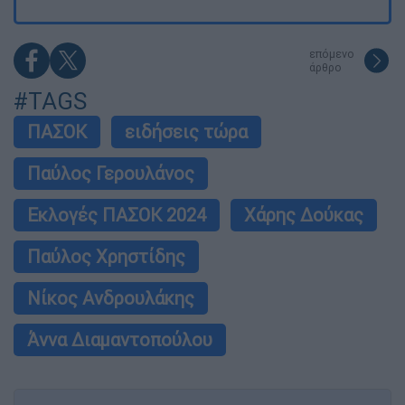
επόμενο
άρθρο
#TAGS
ΠΑΣΟΚ
ειδήσεις τώρα
Παύλος Γερουλάνος
Εκλογές ΠΑΣΟΚ 2024
Χάρης Δούκας
Παύλος Χρηστίδης
Νίκος Ανδρουλάκης
Άννα Διαμαντοπούλου