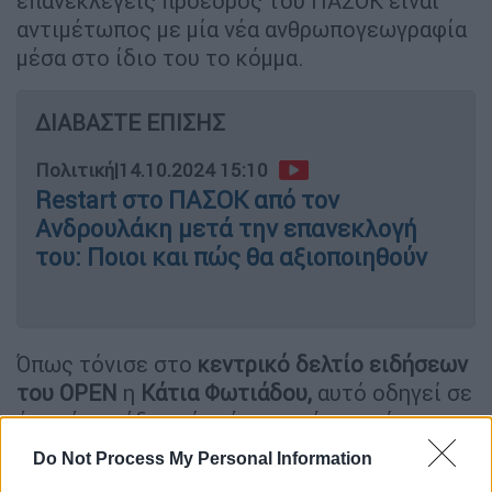
επανεκλεγείς πρόεδρος του ΠΑΣΟΚ είναι
αντιμέτωπος με μία νέα ανθρωπογεωγραφία
μέσα στο ίδιο του το κόμμα.
ΔΙΑΒΑΣΤΕ ΕΠΙΣΗΣ
Πολιτική
|
14.10.2024 15:10
Restart στο ΠΑΣΟΚ από τον
Ανδρουλάκη μετά την επανεκλογή
του: Ποιοι και πώς θα αξιοποιηθούν
Όπως τόνισε στο
κεντρικό δελτίο ειδήσεων
του OPEN
η
Κάτια Φωτιάδου,
αυτό οδηγεί σε
ένα νέο σχέδιο, μία νέα μορφή του κόμματος,
το οποίο πρέπει να είναι
πιο ευέλικτο, πιο
Do Not Process My Personal Information
αποτελεσματικό, περισσότερο «επιθετικό»