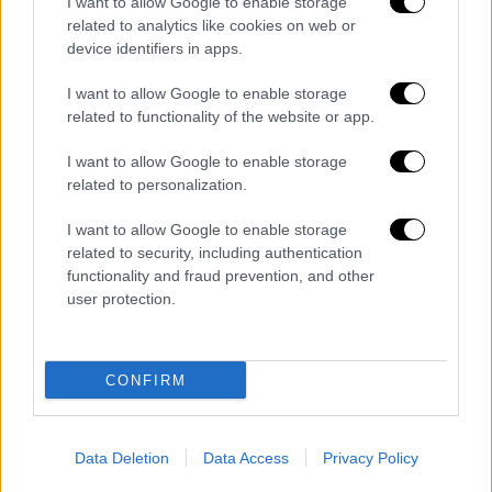
I want to allow Google to enable storage
ευρωεκλογές
. Ο κ. Καρχιμάκης φαίνεται να
related to analytics like cookies on web or
αναλαμβάνει ρόλο στον πολιτικό σχεδιασμό
device identifiers in apps.
του κόμματος. Σταθερά στην ομάδα του
Νίκου Ανδρουλάκη, που μάλλον θα
I want to allow Google to enable storage
related to functionality of the website or app.
αποτελούν και πρόσωπα του πρωινού καφέ,
παραμένουν ο
Δημήτρης Μάντζος
, ο
I want to allow Google to enable storage
Παναγιώτης Δουδωνής
, ο
Θανάσης Γλαβίνας
related to personalization.
αλλά και η
Στεφανία Μουρελάτου
.
I want to allow Google to enable storage
Μετά τον Β’ γύρο των εσωκομματικών
related to security, including authentication
functionality and fraud prevention, and other
εκλογών, ο
Νίκος Ανδρουλάκης θέλει να
user protection.
γυρίσει σελίδα,
να βάλει σε νέα τροχιά το
κόμμα, στην οποία θα παίζουν ρόλο οι πρώην
υποψήφιοι στην κούρσα διαδοχής, και νέα
CONFIRM
πρόσωπα.
Data Deletion
Data Access
Privacy Policy