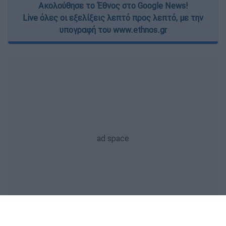
Ακολούθησε το Έθνος στο Google News!
Live όλες οι εξελίξεις λεπτό προς λεπτό, με την
υπογραφή του www.ethnos.gr