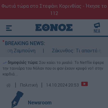
Φωτιά τώρα στο Στεφάνι Κορινθίας - Ήχησε το
112
BREAKING NEWS:
η Ζαμπούνη
Ζάκυνθος: Τι απαντά η ΕΛΑΣ γι
δημοφιλές τώρα:
Σου καίει το μυαλό: Το Netflix έφερε
την ταινιάρα του Νόλαν που οι φαν έχουν κρυφό νο1 στην
καρδιά...
┋
Πολιτική
┋
14.10.2024 20:53
Newsroom