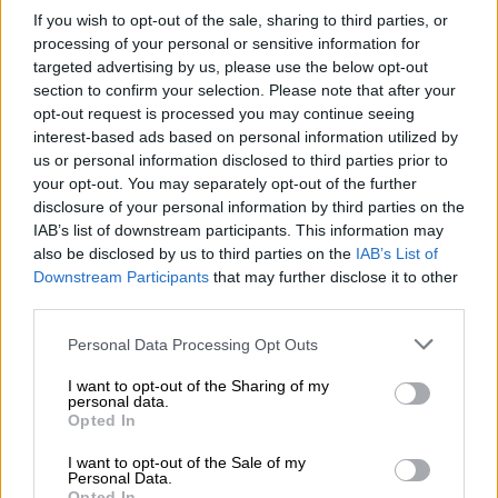
επικοινωνιακά
. Σύμφωνα με το ρεπορτάζ, ο
If you wish to opt-out of the sale, sharing to third parties, or
Χάρης Δούκας
, ο
Παύλος Γερουλάνος
και η
processing of your personal or sensitive information for
targeted advertising by us, please use the below opt-out
Άννα Διαμαντοπούλου
θα έχουν λόγο στα
section to confirm your selection. Please note that after your
κέντρα λήψης αποφάσεων και ρόλο στα νέα
opt-out request is processed you may continue seeing
όργανα τα οποία σκέφτεται να δημιουργήσει
interest-based ads based on personal information utilized by
ο πρόεδρος του
ΠΑΣΟΚ
. Αυτά θα είναι
us or personal information disclosed to third parties prior to
πολιτικά τραπέζια διαλόγου που θα
your opt-out. You may separately opt-out of the further
disclosure of your personal information by third parties on the
περιλαμβάνουν τον πολιτικό σχεδιασμό,
IAB’s list of downstream participants. This information may
έναν νέου τύπου πρωινό καφέ όπου θα
also be disclosed by us to third parties on the
IAB’s List of
συμμετέχουν στη στρατηγική που θα πρέπει
Downstream Participants
that may further disclose it to other
να χαράξει το ΠΑΣΟΚ, με στόχο να είναι
third parties.
πρώτο κόμμα στις επόμενες εθνικές
Please note that this website/app uses one or more Google
Personal Data Processing Opt Outs
εκλογές και να το εμπιστευτεί και πάλι η
services and may gather and store information including but
κοινωνία.
not limited to your visit or usage behaviour. You may click to
I want to opt-out of the Sharing of my
personal data.
grant or deny consent to Google and its third-party tags to
Opted In
Σύμφωνα με την
Κάτια Φωτιάδου
,
αλλαγές θα
use your data for below specified purposes in below Google
consent section.
υπάρξουν και στην ΚΟ του κόμματος
σε
I want to opt-out of the Sale of my
Personal Data.
επίπεδο χαρτοφυλακίων. Ήδη, για τη θέση
Opted In