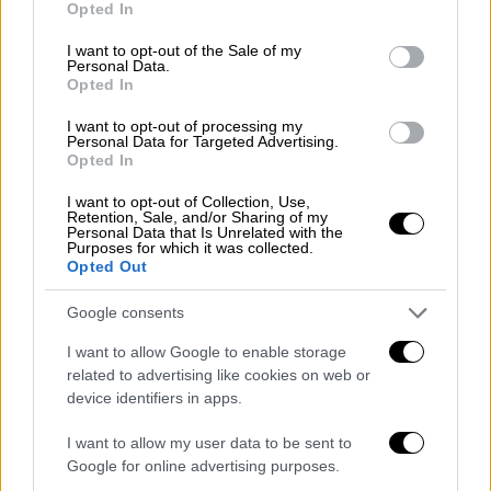
στο κόμμα
Opted In
use your data for below specified purposes in below Google
consent section.
I want to opt-out of the Sale of my
Αναλυτικά η ανακοίνωση του ΣΥΡΙΖΑ
:
Personal Data.
Opted In
«Ο κ. Σαρακιώτης αποφάσισε να υπηρετήσει
I want to opt-out of processing my
ένα μεθοδευμένο σχέδιο παραθεσμικών
Personal Data for Targeted Advertising.
κέντρων για ρευστοποίηση και απαξίωση
Opted In
του ΣΥΡΙΖΑ-ΠΣ. Καλό του δρόμο… Είναι
I want to opt-out of Collection, Use,
αυτονόητο ότι πρέπει να επιστρέψει την
Retention, Sale, and/or Sharing of my
Personal Data that Is Unrelated with the
έδρα στο κόμμα.
Είναι η εντολή της λαϊκής
Purposes for which it was collected.
Opted Out
ετυμηγορίας
.
Google consents
Κάθε άλλη επιλογή επιβεβαιώνει και
στηρίζει το σχέδιο του συστήματος
I want to allow Google to enable storage
related to advertising like cookies on web or
εξουσίας να πλήξει τον
ΣΥΡΙΖΑ-ΠΣ
και να
device identifiers in apps.
εξυπηρετήσει την κυβέρνηση Μητσοτάκη.
Ο
ίδιος θα διαπιστώσει ότι ο λαός είναι
I want to allow my user data to be sent to
αμείλικτος απέναντι σε όσους παραβιάζουν
Google for online advertising purposes.