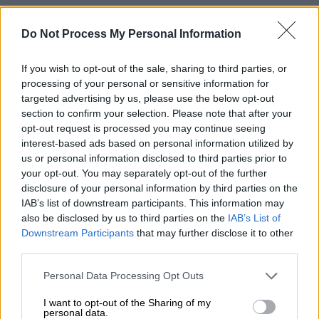
ΔΙΑΒΑΣΤΕ ΕΠΙΣΗΣ
Do Not Process My Personal Information
Πολιτική
|
28.11.2024 12:49
If you wish to opt-out of the sale, sharing to third parties, or
Αποχώρησε από την ΚΟ του ΣΥΡΙΖΑ ο
processing of your personal or sensitive information for
targeted advertising by us, please use the below opt-out
Γιάννης Σαρακιώτης: Η δήλωσή του –
section to confirm your selection. Please note that after your
Τι απαντά η Κουμουνδούρου
opt-out request is processed you may continue seeing
interest-based ads based on personal information utilized by
us or personal information disclosed to third parties prior to
Πολιτική
|
28.11.2024 11:11
your opt-out. You may separately opt-out of the further
Γεραπετρίτης σε Τούρκο ΥΠΑΜ: Δεν
disclosure of your personal information by third parties on the
θα συζητήσουμε ποτέ θέματα που
IAB’s list of downstream participants. This information may
ανάγονται στην κυριαρχία μας
also be disclosed by us to third parties on the
IAB’s List of
Downstream Participants
that may further disclose it to other
third parties.
Please note that this website/app uses one or more Google
Personal Data Processing Opt Outs
ΣΥΡΙΖΑ για Σαρακιώτη: Αυτονόητο
services and may gather and store information including but
not limited to your visit or usage behaviour. You may click to
I want to opt-out of the Sharing of my
ότι πρέπει να επιστρέψει την έδρα
personal data.
grant or deny consent to Google and its third-party tags to