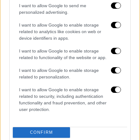
τη βούλησή του να είναι ο ΣΥΡΙΖΑ-ΠΣ η
I want to allow Google to send me
αξιωματική αντιπολίτευση της χώρας
.
personalized advertising.
Ο αριστερός, προοδευτικός κόσμος έδωσε
I want to allow Google to enable storage
ήδη με τη μαζική του συμμετοχή στις κάλπες
related to analytics like cookies on web or
της Κυριακής ένα ηχηρό μήνυμα στήριξης
device identifiers in apps.
του ΣΥΡΙΖΑ-ΠΣ, απέναντι στη θεσμική
I want to allow Google to enable storage
εκτροπή που στέρησε από το κόμμα αυτή τη
related to functionality of the website or app.
θέση.
I want to allow Google to enable storage
Το ίδιο θα γίνει και την επόμενη κρίσιμη
related to personalization.
περίοδο για την κοινωνία και τη χώρα. Ο
I want to allow Google to enable storage
ΣΥΡΙΖΑ-ΠΣ γύρισε σελίδα, δυναμώνει και με
related to security, including authentication
αξιοπιστία θα ανταποκριθεί στις απαιτήσεις
functionality and fraud prevention, and other
των προοδευτικών πολιτών. Δεν θα τους
user protection.
κάνουμε τη χάρη. Τα σχέδια της διαπλοκής
και του αντι-ΣΥΡΙΖΑ μετώπου θα αποτύχουν.
Προχωράμε για τη μεγάλη κοινωνική και
CONFIRM