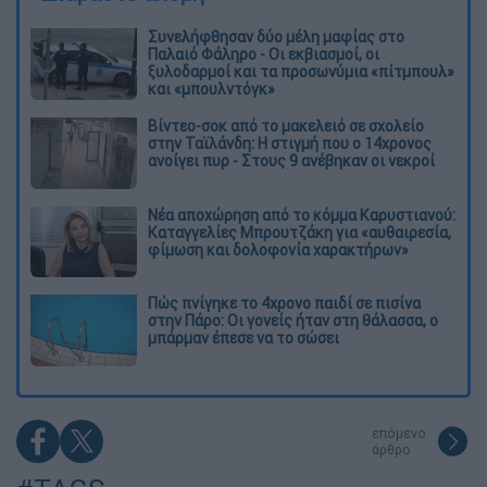
Συνελήφθησαν δύο μέλη μαφίας στο
Παλαιό Φάληρο - Οι εκβιασμοί, οι
ξυλοδαρμοί και τα προσωνύμια «πίτμπουλ»
και «μπουλντόγκ»
Βίντεο-σοκ από το μακελειό σε σχολείο
στην Ταϊλάνδη: Η στιγμή που ο 14χρονος
ανοίγει πυρ - Στους 9 ανέβηκαν οι νεκροί
Νέα αποχώρηση από το κόμμα Καρυστιανού:
Καταγγελίες Μπρουτζάκη για «αυθαιρεσία,
φίμωση και δολοφονία χαρακτήρων»
Πώς πνίγηκε το 4χρονο παιδί σε πισίνα
στην Πάρο: Οι γονείς ήταν στη θάλασσα, ο
μπάρμαν έπεσε να το σώσει
επόμενο
άρθρο