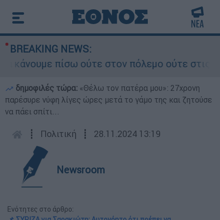
BREAKING NEWS:
άνουμε πίσω ούτε στον πόλεμο ούτε στις διαπρα
δημοφιλές τώρα:
«Θέλω τον πατέρα μου»: 27χρονη
παρέσυρε νύφη λίγες ώρες μετά το γάμο της και ζητούσε
να πάει σπίτι...
┋
Πολιτική
┋
28.11.2024 13:19
Newsroom
Ενότητες στο άρθρο:
📌 ΣΥΡΙΖΑ για Σαρακιώτη: Αυτονόητο ότι πρέπει να