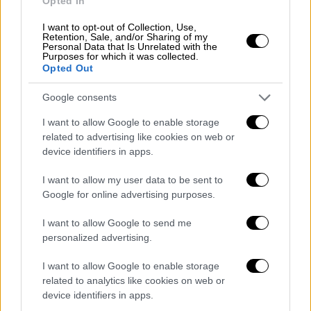
Opted In
εκδήλωση - Η ερώτηση του προέδρου
του ΣΥΡΙΖΑ και η... απάντηση που δεν
I want to opt-out of Collection, Use,
Retention, Sale, and/or Sharing of my
πήρε
Personal Data that Is Unrelated with the
Purposes for which it was collected.
Opted Out
Σωκράτης Φάμελλος και Ευάγγελος
Αποστολάκης συναντήθηκαν το απόγευμα
Google consents
στην εκδήλωση του ΣΦΕΑ
I want to allow Google to enable storage
related to advertising like cookies on web or
device identifiers in apps.
I want to allow my user data to be sent to
Google for online advertising purposes.
I want to allow Google to send me
personalized advertising.
I want to allow Google to enable storage
related to analytics like cookies on web or
device identifiers in apps.