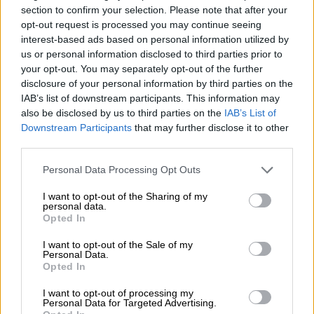
Αμπελόκηπους
section to confirm your selection. Please note that after your
opt-out request is processed you may continue seeing
Τι τονίζει σε ανακοίνωσή του
interest-based ads based on personal information utilized by
us or personal information disclosed to third parties prior to
your opt-out. You may separately opt-out of the further
disclosure of your personal information by third parties on the
IAB’s list of downstream participants. This information may
also be disclosed by us to third parties on the
IAB’s List of
Downstream Participants
that may further disclose it to other
third parties.
Please note that this website/app uses one or more Google
Personal Data Processing Opt Outs
services and may gather and store information including but
not limited to your visit or usage behaviour. You may click to
I want to opt-out of the Sharing of my
personal data.
grant or deny consent to Google and its third-party tags to
Opted In
use your data for below specified purposes in below Google
consent section.
I want to opt-out of the Sale of my
Personal Data.
Opted In
Πολιτικό Παρασκήνιο
|
28.11.2024 22:21
I want to opt-out of processing my
Personal Data for Targeted Advertising.
Φάμελλος και Αποστολάκης στην ίδια