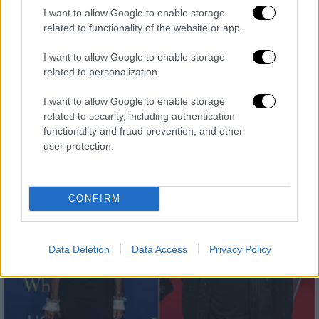
I want to allow Google to enable storage
related to functionality of the website or app.
Ελλάδα
|
28.11.2024 22:10
I want to allow Google to enable storage
Κλήρωση Τζόκερ: Οι τυχεροί αριθμοί για
related to personalization.
το 1.800.000 ευρώ
I want to allow Google to enable storage
Ελέγξτε τα δελτία σας!
related to security, including authentication
functionality and fraud prevention, and other
user protection.
CONFIRM
Data Deletion
Data Access
Privacy Policy