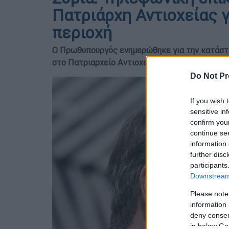
Πατριάρχη Αντιοχείας γ
περιοχή
Ο Πρωθυπουργός ενημερώθηκε για την κατάστα
στο Πατριαρχείο Αντιοχείας και στο ποίμνιό τ
Do Not Pr
If you wish 
sensitive in
confirm you
continue se
information 
further disc
participants
Downstream 
Please note
information 
deny consent
in below Go