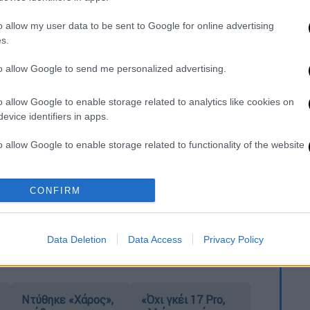
ς εξελίξεις στη Συρία: Πώς βλέπει να
σκηνικό στην ευρύτερη περιοχή
o allow my user data to be sent to Google for online advertising
s.
to allow Google to send me personalized advertising.
αρχείο
o allow Google to enable storage related to analytics like cookies on
evice identifiers in apps.
Πρωθυπουργός ενημερώθηκε για την
ε τη στήριξη της Ελλάδας στο Πατριαρχείο
o allow Google to enable storage related to functionality of the website
o allow Google to enable storage related to personalization.
ν ετοιμότητα της Ελλάδας να συνδράμει
CONFIRM
ση της χώρας για ένα συμπεριληπτικό
o allow Google to enable storage related to security, including
ει όλες τις θρησκευτικές κοινότητες.
cation functionality and fraud prevention, and other user protection.
Data Deletion
Data Access
Privacy Policy
Ντύθηκε «Χάρος»,
«Όχι γκέι 17 Pro,