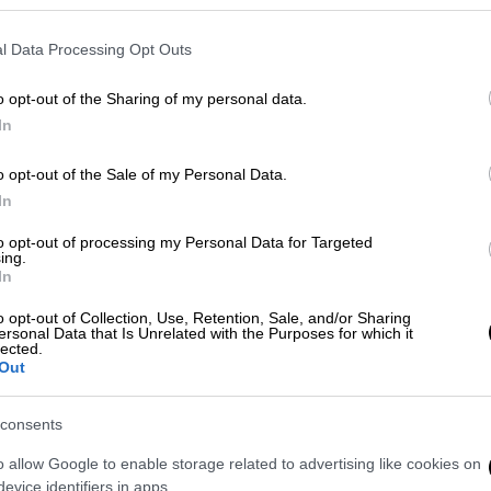
l Data Processing Opt Outs
o opt-out of the Sharing of my personal data.
In
o opt-out of the Sale of my Personal Data.
In
to opt-out of processing my Personal Data for Targeted
ing.
 το ΕΘΝΟΣ στη Google
In
o opt-out of Collection, Use, Retention, Sale, and/or Sharing
κης
είχε τηλεφωνική επικοινωνία με τον
ersonal Data that Is Unrelated with the Purposes for which it
lected.
Out
consents
o allow Google to enable storage related to advertising like cookies on
evice identifiers in apps.