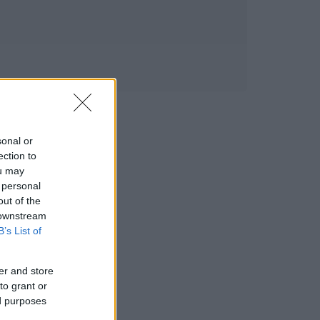
sonal or
ection to
ou may
 personal
out of the
 downstream
B’s List of
er and store
to grant or
ed purposes