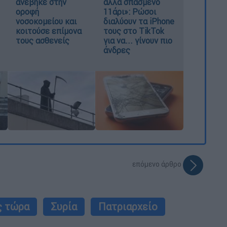
ανέβηκε στην
αλλά σπασμένο
οροφή
11άρι»: Ρώσοι
νοσοκομείου και
διαλύουν τα iPhone
κοιτούσε επίμονα
τους στο TikTok
τους ασθενείς
για να... γίνουν πιο
άνδρες
επόμενο άρθρο
ς τώρα
Συρία
Πατριαρχείο