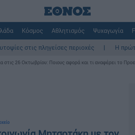
λάδα
Κόσμος
Αθλητισμός
Ψυχαγωγία
F
ες στις πληγείσες περιοχές
Η πρώτη δήλω
ία στις 26 Οκτωβρίου: Ποιους αφορά και τι αναφέρει το Προ
ρχείο
κοινωνία Μητσοτάκη με τον