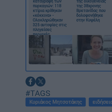
καταγραφή των
της οικογένειας
πυρκαγιών: 118
της 38χρονης
κτίρια κρίθηκαν
Βρετανίδας που
«κόκκινα» -
δολοφονήθηκε
Ολοκληρώθηκαν
στην Κυψέλη
325 αυτοψίες στις
πληγείσες
περιοχές
#TAGS
Κυριάκος Μητσοτάκης
ειδήσει