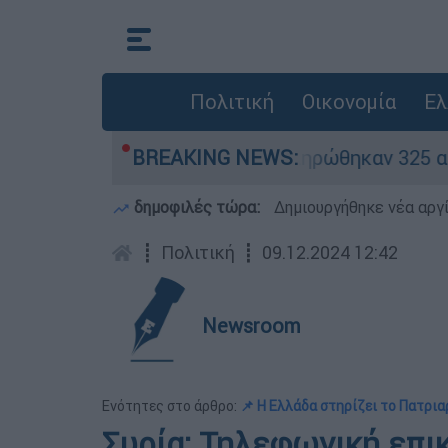
Πολιτική
Οικονομία
Ελ
κρίθηκαν «κόκκινα» - Ολοκληρώθηκαν 325 αυτοψί
BREAKING NEWS:
δημοφιλές τώρα:
Δημιουργήθηκε νέα αργ
┋
Πολιτική
┋
09.12.2024 12:42
Newsroom
Ενότητες στο άρθρο:
📌 Η Ελλάδα στηρίζει το Πατρια
Συρία: Τηλεφωνική επι