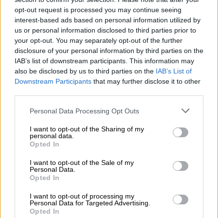
Οργανωμένου Εγκλήματος
να αναλαμβάνει
opt-out request is processed you may continue seeing
την υπόθεση.
interest-based ads based on personal information utilized by
us or personal information disclosed to third parties prior to
«Είπαν στα παιδιά να πέσουν κάτω για
your opt-out. You may separately opt-out of the further
να μην τα πάρει καμία σφαίρα»
disclosure of your personal information by third parties on the
IAB’s list of downstream participants. This information may
Χαρακτηριστικά είναι η
μαρτυρία μητέρας
also be disclosed by us to third parties on the
IAB’s List of
παιδιού
που βρισκόταν στο νηπιαγωγείο,
Downstream Participants
that may further disclose it to other
third parties.
δίπλα από τον τόπο του εγκλήματος.
Please note that this website/app uses one or more Google
Personal Data Processing Opt Outs
«Εγώ πήγα αργά, την ώρα που σχολούσαν τα
services and may gather and store information including but
παιδιά, περίπου στη 1 το μεσημέρι. Είπαν ότι
not limited to your visit or usage behaviour. You may click to
I want to opt-out of the Sharing of my
personal data.
τα παιδιά τα ξάπλωσαν κάτω
, για να μην τα
grant or deny consent to Google and its third-party tags to
Opted In
use your data for below specified purposes in below Google
πάρει καμία σφαίρα. Το κατάστημα τυχερών
consent section.
I want to opt-out of the Sale of my
παιχνιδιών είναι μεσοτοιχία με το σχολείο»,
Personal Data.
ανέφερε χαρακτηριστικά.
Opted In
I want to opt-out of processing my
Παράλληλα, πληροφορίες αναφέρουν ότι οι
Personal Data for Targeted Advertising.
δράστες
είχαν νοικιάσει
AirBNB
στην γύρω
Opted In