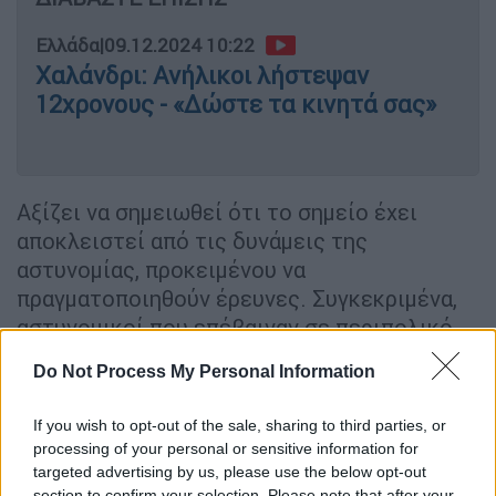
Ελλάδα
|
09.12.2024 10:22
Χαλάνδρι: Ανήλικοι λήστεψαν
12χρονους - «Δώστε τα κινητά σας»
Αξίζει να σημειωθεί ότι το σημείο έχει
αποκλειστεί από τις δυνάμεις της
αστυνομίας, προκειμένου να
πραγματοποιηθούν έρευνες. Συγκεκριμένα,
αστυνομικοί που επέβαιναν σε περιπολικό
εντόπισαν δύο άνδρες να τρέχουν προς την
Do Not Process My Personal Information
Άνω Γλυφάδα
και τους ακινητοποίησαν.
Επιπλέον, από την ομάδα
ΔΙΑΣ
εντοπίστηκε
If you wish to opt-out of the sale, sharing to third parties, or
ένα μπουφάν σε αυλή σπιτιού και ένα όπλο
processing of your personal or sensitive information for
στον δρόμο, με τη
Διεύθυνση Αντιμετώπισης
targeted advertising by us, please use the below opt-out
section to confirm your selection. Please note that after your