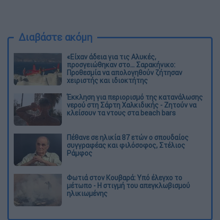
Διαβάστε ακόμη
«Είχαν άδεια για τις Αλυκές,
προσγειώθηκαν στο... Σαρακήνικο:
Προθεσμία να απολογηθούν ζήτησαν
χειριστής και ιδιοκτήτης
Έκκληση για περιορισμό της κατανάλωσης
νερού στη Σάρτη Χαλκιδικής - Ζητούν να
κλείσουν τα ντους στα beach bars
Πέθανε σε ηλικία 87 ετών ο σπουδαίος
συγγραφέας και φιλόσοφος, Στέλιος
Ράμφος
Φωτιά στον Κουβαρά: Υπό έλεγχο το
μέτωπο - Η στιγμή του απεγκλωβισμού
ηλικιωμένης