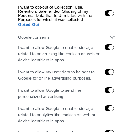
περιοχή.
I want to opt-out of Collection, Use,
Retention, Sale, and/or Sharing of my
Δύο προσαγωγές από την ΕΛ.ΑΣ.
Personal Data that Is Unrelated with the
Purposes for which it was collected.
Opted Out
Από το αιματηρό περιστατικό δυο άνδρες
έχασαν την ζωή του και ακόμα ένας
Google consents
τραυματίστηκε.
I want to allow Google to enable storage
related to advertising like cookies on web or
Ήταν λίγα λεπτά μετά τις 10:00 το πρωί όταν
device identifiers in apps.
σημειώθηκαν
πυροβολισμοί
έξω από
κατάστημα στη
Γλυφάδα
στη συμβολή των
I want to allow my user data to be sent to
Google for online advertising purposes.
οδών
Λευκωσίας
και
Μικράς
Ασίας
.
Σύμφωνα με την
Αστυνομία
, στο σημείο
I want to allow Google to send me
εντοπίστηκαν δύο νεκροί και ένας
personalized advertising.
τραυματίας, ο οποίος και μεταφέρθηκε σε
I want to allow Google to enable storage
νοσοκομείο
. Τα θύματα ήταν αλλοδαποί.
related to analytics like cookies on web or
device identifiers in apps.
Από την πρώτη εικόνα που εχουν οι Αρχές
προκύπτει ότι δεν πρόκειται για ληστεία