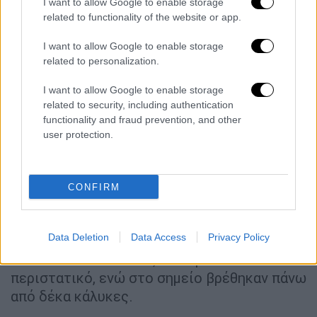
I want to allow Google to enable storage
αλλά για ξεκαθάρισμα λογαριασμών.
related to functionality of the website or app.
I want to allow Google to enable storage
related to personalization.
I want to allow Google to enable storage
related to security, including authentication
functionality and fraud prevention, and other
video
user protection.
CONFIRM
Σύμφωνα με τις πληροφορίες οι
Αρχές
Data Deletion
Data Access
Privacy Policy
προχώρησαν σε δυο
προσαγωγές
ατόμων
που πιθανόν να σχετίζονται με το
περιστατικό, ενώ στο σημείο βρέθηκαν πάνω
από δέκα κάλυκες.