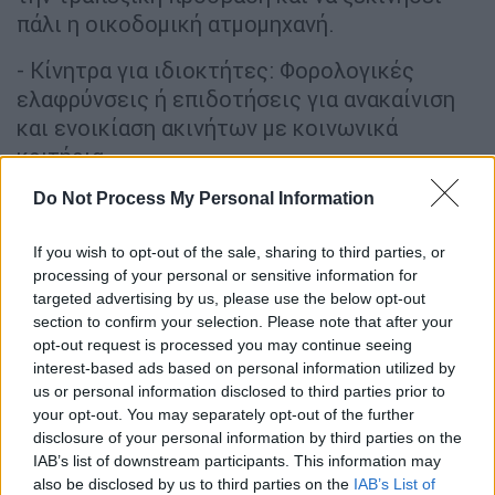
πάλι η οικοδομική ατμομηχανή.
- Κίνητρα για ιδιοκτήτες: Φορολογικές
ελαφρύνσεις ή επιδοτήσεις για ανακαίνιση
και ενοικίαση ακινήτων με κοινωνικά
κριτήρια.
Do Not Process My Personal Information
- Ρύθμιση της αγοράς ενοικίων:
Αντιμετώπιση της εκμετάλλευσης και της
If you wish to opt-out of the sale, sharing to third parties, or
κερδοσκοπίας με πλαφόν στις αυξήσεις των
processing of your personal or sensitive information for
ενοικίων».
targeted advertising by us, please use the below opt-out
section to confirm your selection. Please note that after your
Ο πρόεδρος των «Σπαρτιατών» προσέθεσε
opt-out request is processed you may continue seeing
για το ίδιο θέμα: «Το στεγαστικό ζήτημα
interest-based ads based on personal information utilized by
αφορά τις νέες γενιές, τις οικογένειες με
us or personal information disclosed to third parties prior to
your opt-out. You may separately opt-out of the further
χαμηλά εισοδήματα, αλλά και τη μεσαία τάξη
disclosure of your personal information by third parties on the
που πλήττεται από την ακρίβεια. Είναι
IAB’s list of downstream participants. This information may
αδιανόητο να μην υπάρχει στον
also be disclosed by us to third parties on the
IAB’s List of