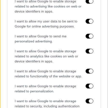
"ασπιρίνης" για μια σοβαρή ασθένεια».
I want to allow Google to enable storage
related to advertising like cookies on web or
Για τον κατώτατο μισθό
device identifiers in apps.
Όσον αφορά τον κατώτατο μισθό, ο
Β.
I want to allow my user data to be sent to
Google for online advertising purposes.
Στίγκας
υποστήριξε ότι «στην Ελλάδα δεν
είναι απλώς ένας αριθμός, αλλά το σύμβολο
I want to allow Google to send me
της αδικίας, το μέτρο της ντροπής και ο
personalized advertising.
καθρέφτης μιας πολιτικής που έχει
I want to allow Google to enable storage
εγκαταλείψει τον εργαζόμενο. Είναι
related to analytics like cookies on web or
αδιανόητο και εξοργιστικό, σε μια χώρα με
device identifiers in apps.
τόσο πλούσια ιστορία και υπερηφάνεια, οι
I want to allow Google to enable storage
πολίτες να αναγκάζονται να επιλέγουν
related to functionality of the website or app.
ανάμεσα στο φαγητό, τη θέρμανση ή το
ενοίκιο. Εμείς, οι «Σπαρτιάτες», καλούμε την
I want to allow Google to enable storage
κυβέρνηση να αναθεωρήσει την προσέγγισή
related to personalization.
της και να δώσει τη δέουσα σημασία στο
I want to allow Google to enable storage
στεγαστικό ζήτημα, που είναι θεμελιώδες
related to security, including authentication