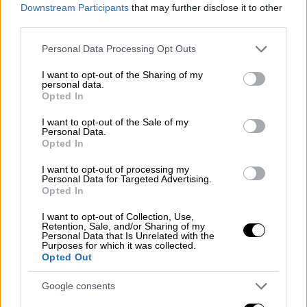
προϋπολογισμό μια σαφής, βιώσιμη
Downstream Participants
that may further disclose it to other
third parties.
στρατηγική για την αντιμετώπισή του. Η
έλλειψη ουσιαστικής πολιτικής στον τομέα
Please note that this website/app uses one or more Google
Personal Data Processing Opt Outs
αυτόν δείχνει αποκοπή της κυβέρνησης από
services and may gather and store information including but
not limited to your visit or usage behaviour. You may click to
I want to opt-out of the Sharing of my
τις καθημερινές ανάγκες των πολιτών. Σε
personal data.
grant or deny consent to Google and its third-party tags to
σύγκριση, η Αυστρία αποτελεί ένα ζωντανό
Opted In
use your data for below specified purposes in below Google
παράδειγμα μιας χώρας που επενδύει
consent section.
I want to opt-out of the Sale of my
ουσιαστικά στη στέγαση, διαθέτοντας
Personal Data.
Opted In
σημαντικά υψηλότερα ποσά ανά κάτοικο για
την προσιτή στέγαση. Μέσω αυτών των
I want to opt-out of processing my
Personal Data for Targeted Advertising.
επενδύσεων, κατάφερε να μειώσει την
Opted In
έλλειψη στέγης κατά 15% μέσα σε πέντε
I want to opt-out of Collection, Use,
χρόνια, σύμφωνα με στοιχεία της EUROSTAT.
Retention, Sale, and/or Sharing of my
Personal Data that Is Unrelated with the
Αντίστοιχα, η Ελλάδα, που βρίσκεται
Purposes for which it was collected.
αντιμέτωπη με εκρηκτική αύξηση των
Opted Out
ενοικίων και περιορισμένη πρόσβαση σε
Google consents
ποιοτική στέγαση, επιλέγει μια προσέγγιση