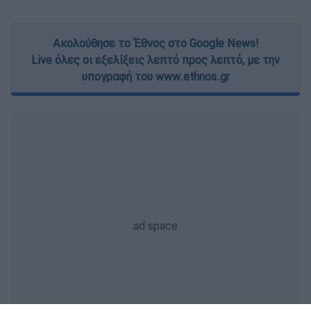
Ακολούθησε το Έθνος στο Google News!
Live όλες οι εξελίξεις λεπτό προς λεπτό, με την
υπογραφή του www.ethnos.gr