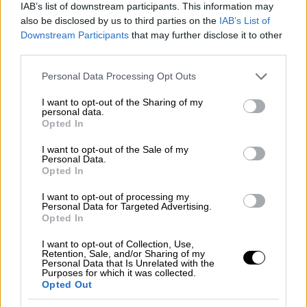
IAB’s list of downstream participants. This information may
αποτελέσματα της στρατηγικής μας
also be disclosed by us to third parties on the
IAB’s List of
στόχευσης για την επέκταση της
Downstream Participants
that may further disclose it to other
third parties.
τουριστικής περιόδου. Αναμένεται το 2024
να κλείσει ως το νέο έτος-ρεκόρ για
τον
Please note that this website/app uses one or more Google
Personal Data Processing Opt Outs
ελληνικό τουρισμό
» υπογραμμίζει η
κυρία
services and may gather and store information including but
not limited to your visit or usage behaviour. You may click to
I want to opt-out of the Sharing of my
Κεφαλογιάννη
.
personal data.
grant or deny consent to Google and its third-party tags to
Opted In
use your data for below specified purposes in below Google
Εστιάζοντας στην επόμενη χρονιά
consent section.
I want to opt-out of the Sale of my
σημειώνει: «Ήδη τα πρώτα μηνύματα για το
Personal Data.
2025 είναι θετικά. Εμείς, στο
υπουργείο
Opted In
Τουρισμού
και τον
Ελληνικό Οργανισμό
I want to opt-out of processing my
Τουρισμού
συνεχίζουμε με τη στρατηγική
Personal Data for Targeted Advertising.
Opted In
μας για την περαιτέρω ισχυροποίηση της
ανταγωνιστικότητας του ελληνικού
I want to opt-out of Collection, Use,
Retention, Sale, and/or Sharing of my
τουρισμού και την αναβάθμιση της εικόνας
Personal Data that Is Unrelated with the
Purposes for which it was collected.
της χώρας, ενώ επιδιώκουμε άνοιγμα σε
Opted Out
νέες αγορές-στόχους».