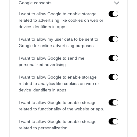
Google consents
Αναφορικά με το νέο νομοσχέδιο του
I want to allow Google to enable storage
υπουργείου Τουρισμού και τις βασικές
related to advertising like cookies on web or
ρυθμίσεις για τις βραχυχρόνιες μισθώσεις
device identifiers in apps.
που περιλαμβάνονται σε αυτό, η κυρία
Κεφαλογιάννη τονίζει: «Με το νέο
I want to allow my user data to be sent to
Google for online advertising purposes.
νομοσχέδιο του υπουργείου Τουρισμού,
κάνουμε ένα αποφασιστικό βήμα προς τη
I want to allow Google to send me
θωράκιση της ασφάλειας και της ποιότητας
personalized advertising.
στον τομέα των βραχυχρόνιων μισθώσεων»
I want to allow Google to enable storage
και συμπληρώνει: «Θεσπίζεται, για πρώτη
related to analytics like cookies on web or
φορά, πλαίσιο ελαχίστων λειτουργικών
device identifiers in apps.
προδιαγραφών και αντιστοίχων ασφαλείας
για τα ακίνητα που μισθώνονται
I want to allow Google to enable storage
related to functionality of the website or app.
βραχυχρόνια».
I want to allow Google to enable storage
Ειδική αναφορά κάνει και για το σύστημα
related to personalization.
κατάταξης των ξενοδοχείων με βάση τις