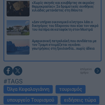
«Χωρίς σκηνές και κουβέρτες σε ακραίες
θερμοκρασίες»: Σε δραματικές συνθήκες
χιλιάδες μετανάστες στη Θέουτα
«Δεν υπήρχε οικονομικό κίνητρο» λέει ο
δικηγόρος του 55χρονου που είχε τον νεκρό
του πατέρα σε καταψύκτη στον Μυστρά
Αμερικανική πετρελαϊκή που συνδέεται με
τον Τραμπ ετοιμάζεται να κάνει
γεωτρήσεις στη Γροιλανδία... χωρίς άδεια
επόμενο
άρθρο
#TAGS
Όλγα Κεφαλογιάννη
τουρισμός
υπουργείο Τουρισμού
ειδήσεις τώρα