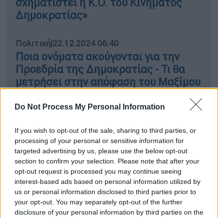
σχηματιστεί η K.O. του Κινήματος
Δημοκρατίας»
Πολιτική
|
22.12.2024 06:40
Ποια ονόματα ακούγονται για την
Προεδρία της Δημοκρατίας - Τι θα
μετρήσει στην απόφαση του Μαξίμου
Do Not Process My Personal Information
Παράλληλα, η υπουργός επισημαίνει ότι
If you wish to opt-out of the sale, sharing to third parties, or
συνολικά για το 2024 ο
ελληνικός
processing of your personal or sensitive information for
targeted advertising by us, please use the below opt-out
τουρισμός
, όχι μόνο διατήρησε τη δυναμική
section to confirm your selection. Please note that after your
του αλλά την ενίσχυσε περαιτέρω,
opt-out request is processed you may continue seeing
σημειώνοντας ιστορικά υψηλές επιδόσεις,
interest-based ads based on personal information utilized by
τόσο το πρώτο πεντάμηνο του έτους, όσο
us or personal information disclosed to third parties prior to
your opt-out. You may separately opt-out of the further
και τους μήνες Σεπτέμβριο και Οκτώβριο.
disclosure of your personal information by third parties on the
«Έχουμε επομένως τα πρώτα απτά