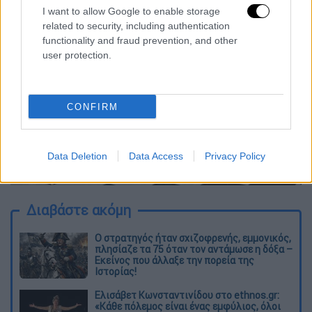
I want to allow Google to enable storage
related to security, including authentication
functionality and fraud prevention, and other
user protection.
CONFIRM
Data Deletion
Data Access
Privacy Policy
Κάλαντα στον πρωθυπουργό/Eurokinissi (gallery)
Διαβάστε ακόμη
O στρατηγός ήταν σχιζοφρενής, εμμονικός,
πλησίαζε τα 75 όταν τον αντάμωσε η δόξα –
Εκείνος που άλλαξε την πορεία της
Ιστορίας!
Ελισάβετ Κωνσταντινίδου στο ethnos.gr:
«Κάθε πόλεμος είναι ένας εμφύλιος, όλοι