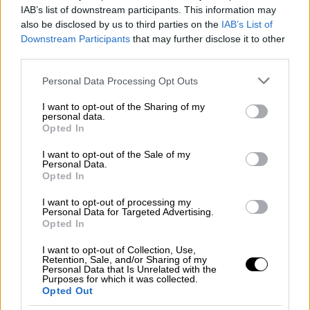
Ο πρωθυπουργός υποδέχεται σήμερα
IAB’s list of downstream participants. This information may
παραμονή των Χριστουγέννων
το Λύκειο
also be disclosed by us to third parties on the
IAB’s List of
των Ελληνίδων
, το Σώμα Ελληνικού
Downstream Participants
that may further disclose it to other
third parties.
Οδηγισμού και το Μουσικό Σχολείο
Πτολεμαΐδας για τα παραδοσιακά κάλαντα.
Please note that this website/app uses one or more Google
Personal Data Processing Opt Outs
services and may gather and store information including but
Ο πρωθυπουργός άκουσε τα
κάλαντα
μαζί με
not limited to your visit or usage behaviour. You may click to
I want to opt-out of the Sharing of my
personal data.
την οικογένειά του.
Τη σύζυγό του Μαρέβα
grant or deny consent to Google and its third-party tags to
Opted In
use your data for below specified purposes in below Google
και τα παιδιά τους Σοφία, Κωνσταντίνος και
consent section.
I want to opt-out of the Sale of my
Δάφνη.
Personal Data.
Opted In
I want to opt-out of processing my
Personal Data for Targeted Advertising.
Opted In
I want to opt-out of Collection, Use,
Retention, Sale, and/or Sharing of my
Personal Data that Is Unrelated with the
Purposes for which it was collected.
Opted Out