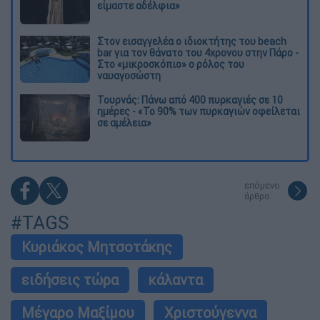
είμαστε αδέλφια»
Στον εισαγγελέα ο ιδιοκτήτης του beach
bar για τον θάνατο του 4χρονου στην Πάρο -
Στο «μικροσκόπιο» ο ρόλος του
ναυαγοσώστη
Τουρνάς: Πάνω από 400 πυρκαγιές σε 10
ημέρες - «Το 90% των πυρκαγιών οφείλεται
σε αμέλεια»
επόμενο
άρθρο
#TAGS
Κυριάκος Μητσοτάκης
ειδήσεις τώρα
κάλαντα
Μέγαρο Μαξίμου
Χριστούγεννα