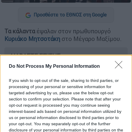
Προσθέστε το ΕΘΝΟΣ στη Google
Τα κάλαντα
έψαλαν στον πρωθυπουργό
Κυριάκο Μητσοτάκη
στο Μέγαρο Μαξίμου.
ΔΙΑΒΑΣΤΕ ΕΠΙΣΗΣ
Do Not Process My Personal Information
Πολιτική
|
24.12.2024 06:52
Τι ζήτησε ο Μητσοτάκης από τους
If you wish to opt-out of the sale, sharing to third parties, or
υπουργούς: Το περιεχόμενο των
processing of your personal or sensitive information for
«μπλε φακέλων» για το 2025
targeted advertising by us, please use the below opt-out
section to confirm your selection. Please note that after your
opt-out request is processed you may continue seeing
interest-based ads based on personal information utilized by
us or personal information disclosed to third parties prior to
Ποιοι του τα έψαλαν
your opt-out. You may separately opt-out of the further
disclosure of your personal information by third parties on the