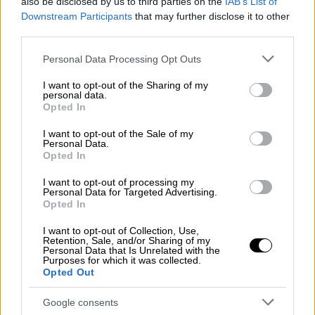
also be disclosed by us to third parties on the
IAB’s List of
Downstream Participants
that may further disclose it to other
third parties.
Please note that this website/app uses one or more Google
Personal Data Processing Opt Outs
services and may gather and store information including but
not limited to your visit or usage behaviour. You may click to
I want to opt-out of the Sharing of my
personal data.
grant or deny consent to Google and its third-party tags to
Opted In
use your data for below specified purposes in below Google
consent section.
I want to opt-out of the Sale of my
Personal Data.
Opted In
I want to opt-out of processing my
Personal Data for Targeted Advertising.
Opted In
I want to opt-out of Collection, Use,
Retention, Sale, and/or Sharing of my
Ελλάδα
|
23.12.2025 17:16
Personal Data that Is Unrelated with the
Purposes for which it was collected.
Αμύνταιο: Μαθητές αποχώρησαν χωρίς
Opted Out
να πουν τα κάλαντα στον Γεωργιάδη -
Google consents
Θερμά χειροκροτήματα από τους