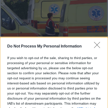
Do Not Process My Personal Information
If you wish to opt-out of the sale, sharing to third parties, or
processing of your personal or sensitive information for
Ελλάδα
|
24.12.2025 13:26
targeted advertising by us, please use the below opt-out
Αναίσθητη και τραυματισμένη
section to confirm your selection. Please note that after your
εντοπίστηκε 14χρονη που βγήκε για τα
opt-out request is processed you may continue seeing
interest-based ads based on personal information utilized by
κάλαντα
us or personal information disclosed to third parties prior to
Η μικρή είχε βγει για να πει τα κάλαντα,
your opt-out. You may separately opt-out of the further
disclosure of your personal information by third parties on the
όταν ξαφνικά βρέθηκε αναίσθητη στο
IAB’s list of downstream participants. This information may
έδαφος