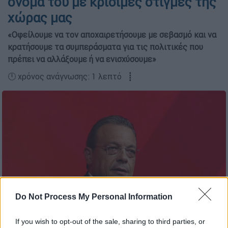
όνομά του με κρίσιμες στιγμές της
χώρας μας
«Οφείλουμε να τον αποχαιρετήσουμε με σεβασμό και να
κρατήσουμε τα συμπεράσματα για τις πολιτικές που
πρέπει να αλλάξουμε ή να ενισχύσουμε»
🕛 χρόνος ανάγνωσης: 1 λεπτό ┋
Do Not Process My Personal Information
ΚΕΝΤΡΙΚΗ ΕΚΔΗΛΩΣΗ ΣΤΗΝ ΑΘΗΝΑ ΤΟΥ ΥΠΟΨΗΦΙΟΥ
ΠΡΟΕΔΡΟΥ ΤΟΥ ΣΥΡΙΖΑ-ΠΣ ΣΩΚΡΑΤΗ ΦΑΜΕΛΛΟΥ (ΣΩΤΗΡΗΣ
If you wish to opt-out of the sale, sharing to third parties, or