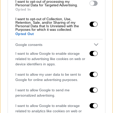
I want to opt-out of processing my
Personal Data for Targeted Advertising.
Στο μήνυμά του αναφέρει:
«Ο
Κώστας
Opted In
Σημίτης
ως Πρωθυπουργός
κυβέρνησε τη
I want to opt-out of Collection, Use,
χώρα για 8 χρόνια, συνέδεσε το όνομά του με
Retention, Sale, and/or Sharing of my
Personal Data that Is Unrelated with the
κρίσιμες στιγμές της χώρας μας, είχε
Purposes for which it was collected.
πλούσιο κοινοβουλευτικό έργο στη
Opted Out
μεταπολίτευση ενώ υπήρξε θαρραλέος
Google consents
αγωνιστής κατά της χούντας και αξιόλογος
πανεπιστημιακός δάσκαλος.
I want to allow Google to enable storage
related to advertising like cookies on web or
Για την
Αριστερά
υπήρξε πολιτικός
device identifiers in apps.
αντίπαλος και έχουν καταγραφεί οι
I want to allow my user data to be sent to
διαφωνίες και η κριτική μας στην πολιτική
Google for online advertising purposes.
του δράση, ιδιαίτερα την περίοδο της
πρωθυπουργίας του. Η πολιτική, κοινωνική
I want to allow Google to send me
personalized advertising.
και επιστημονική του διαδρομή επηρέασε
τις εξελίξεις και τη ζωή των πολιτών.
I want to allow Google to enable storage
related to analytics like cookies on web or