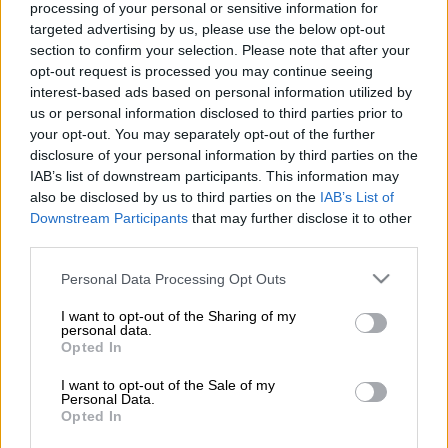
ΔΗΜΗΤΡΟΠΟΥΛΟΣ/EUROKINISSI)
processing of your personal or sensitive information for
targeted advertising by us, please use the below opt-out
section to confirm your selection. Please note that after your
Προσθέστε το ΕΘΝΟΣ στη Google
opt-out request is processed you may continue seeing
interest-based ads based on personal information utilized by
us or personal information disclosed to third parties prior to
Τα ειλικρινή του συλλυπητήρια για το
your opt-out. You may separately opt-out of the further
θάνατο του
Κώστα
Σημίτη
,
εκφράζει στην
disclosure of your personal information by third parties on the
οικογένειά του, στους συντρόφους του και
IAB’s list of downstream participants. This information may
συνεργάτες του, ο πρόεδρος του ΣΥΡΙΖΑ,
also be disclosed by us to third parties on the
IAB’s List of
Downstream Participants
that may further disclose it to other
Σωκράτης Φάμελλος
.
third parties.
Please note that this website/app uses one or more Google
Personal Data Processing Opt Outs
ΔΙΑΒΑΣΤΕ ΕΠΙΣΗΣ
services and may gather and store information including but
not limited to your visit or usage behaviour. You may click to
I want to opt-out of the Sharing of my
Πολιτική
|
05.01.2025 12:55
personal data.
grant or deny consent to Google and its third-party tags to
Opted In
Πότε θα γίνει η κηδεία του πρώην
use your data for below specified purposes in below Google
πρωθυπουργού Κώστα Σημίτη
consent section.
I want to opt-out of the Sale of my
Personal Data.
Opted In