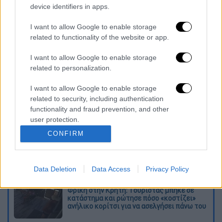
Αυτή την ώρα οφείλουμε να τον
device identifiers in apps.
αποχαιρετήσουμε με σεβασμό και να
κρατήσουμε τα συμπεράσματα για τις
I want to allow Google to enable storage
related to functionality of the website or app.
πολιτικές που πρέπει να αλλάξουμε ή να
ενισχύσουμε. Η τελική κρίση του έργου του
I want to allow Google to enable storage
ανήκει στην ιστορία».
related to personalization.
Διαβάστε ακόμη
I want to allow Google to enable storage
related to security, including authentication
Επιστήμονες ανακάλυψαν τον τέταρτο
functionality and fraud prevention, and other
γνωστό τύπο μεταδοτικού καρκίνου στον
user protection.
κόσμο
CONFIRM
Μουντιάλ 2026: «Θα ανατινάξω τον Μέσι με
τέσσερις βόμβες» - Οι τρομοκρατικές
απειλές που ερεύνησε το FBI
Data Deletion
Data Access
Privacy Policy
Φρίκη στην Κρήτη: Τουρίστας μπήκε σε
κατάστημα και ρώτησε πόσο «κοστίζει»
ανήλικο κορίτσι για να ασελγήσει πάνω του