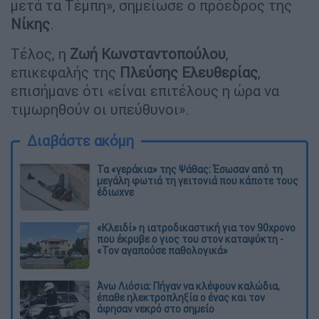
μετά τα Τέμπη», σημείωσε ο πρόεδρος της
Νίκης
.
Τέλος, η
Ζωή Κωνσταντοπούλου
,
επικεφαλής της
Πλεύσης Ελευθερίας
,
επισήμανε ότι «είναι επιτέλους η ώρα να
τιμωρηθούν οι υπεύθυνοι».
Διαβάστε ακόμη
Τα «γεράκια» της Ψάθας: Έσωσαν από τη
μεγάλη φωτιά τη γειτονιά που κάποτε τους
έδιωχνε
«Κλειδί» η ιατροδικαστική για τον 90χρονο
που έκρυβε ο γιος του στον καταψύκτη -
«Τον αγαπούσε παθολογικά»
Άνω Λιόσια: Πήγαν να κλέψουν καλώδια,
έπαθε ηλεκτροπληξία ο ένας και τον
άφησαν νεκρό στο σημείο