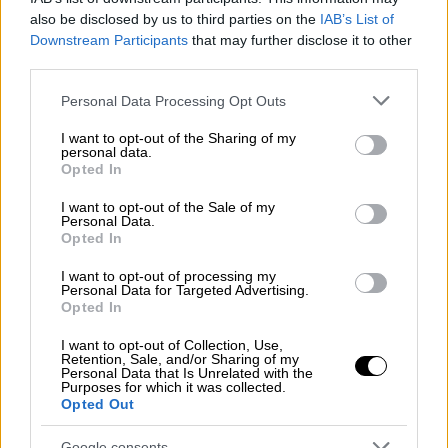
των οικογενειών των 57 θυμάτων αυτής της
also be disclosed by us to third parties on the
IAB’s List of
Downstream Participants
that may further disclose it to other
ανείπωτης τραγωδίας. Όπως έχει γραφτεί, η
third parties.
Δικαιοσύνη είναι ο σεβασμός της
Please note that this website/app uses one or more Google
αξιοπρέπειας του ανθρώπου. Η δικαιοσύνη
Personal Data Processing Opt Outs
services and may gather and store information including but
και η αλήθεια είναι το οξυγόνο», ανέφερε ο
not limited to your visit or usage behaviour. You may click to
I want to opt-out of the Sharing of my
πρόεδρος του
ΠΑΣΟΚ
,
Νίκος Ανδρουλάκης
.
personal data.
grant or deny consent to Google and its third-party tags to
Opted In
use your data for below specified purposes in below Google
Το «παρών» στο Σύνταγμα έδωσε και ο
consent section.
I want to opt-out of the Sale of my
πρόεδρος του
ΣΥΡΙΖΑ
,
Σωκράτης Φάμελλος
,
Personal Data.
Opted In
μαζί με βουλευτές και στελέχη του
κόμματος. «Το έγκλημα των Τεμπών δεν θα
I want to opt-out of processing my
Personal Data for Targeted Advertising.
συγκαλυφθεί. Απαιτούμε να ολοκληρωθεί
Opted In
άμεσα ο έλεγχος της Δικαιοσύνης, όλα τα
I want to opt-out of Collection, Use,
στοιχεία να έρθουν στο φως και να έρθουν
Retention, Sale, and/or Sharing of my
στη Βουλή. Η
Δικαιοσύνη
είναι το οξυγόνο
Personal Data that Is Unrelated with the
Purposes for which it was collected.
της δημοκρατίας», ανέφερε ο ίδιος.
Opted Out
Στις Σέρρες μετέβη ο
Δημήτρης
Google consents