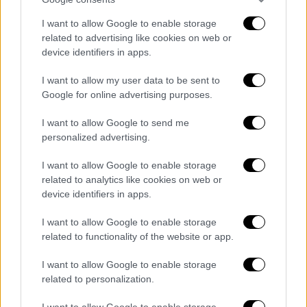
Κουτσούμπας
, προκειμένου να παρευρεθεί
I want to allow Google to enable storage
στο συλλαλητήριο που έγινε στην πόλη της
related to advertising like cookies on web or
Μακεδονίας. «Θα πρέπει να απολογηθούν οι
device identifiers in apps.
υπεύθυνοι, να καθίσουν στο σκαμνί και να
I want to allow my user data to be sent to
τιμωρηθούν για αυτό το μεγάλο έγκλημα που
Google for online advertising purposes.
έκαναν στον ελληνικό λαό, στην ελληνική
νεολαία, ώστε να μην ξανασυμβούν τέτοιες
I want to allow Google to send me
personalized advertising.
τραγωδίες και τέτοια εγκλήματα», τόνισε ο
γενικός γραμματέας του
ΚΚΕ
.
I want to allow Google to enable storage
related to analytics like cookies on web or
Από τη μεριά του ο
Κυριάκος Βελόπουλος
device identifiers in apps.
τοποθετήθηκε μέσω ανάρτησης στα σόσιαλ
μίντια. «Όλοι εσείς οι ανθρωπιστές της
I want to allow Google to enable storage
related to functionality of the website or app.
Βουλής, αλλά και τα στελέχη σας, όταν σας
έλεγα για την έκρηξη στα
Τέμπη
και τη
I want to allow Google to enable storage
δολοφονία των ανθρώπων, που ήσασταν;
related to personalization.
Γιατί μας κοροϊδεύατε όλοι εσείς όταν