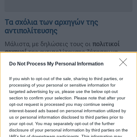
Τα σχόλια των αρχηγών της
αντιπολίτευσης
Μάλιστα, με δηλώσεις τους οι
πολιτικοί
αρχηγοί
της αντιπολίτευσης ζήτησαν να
αποδοθούν ευθύνες στους υπεύθυνους της
Do Not Process My Personal Information
τραγωδίας, ενώ όλοι ανέφεραν τη λέξη
«
οξυγόνο
».
If you wish to opt-out of the sale, sharing to third parties, or
processing of your personal or sensitive information for
«Είναι εξοργιστικό να προσπαθούν συνεχώς
targeted advertising by us, please use the below opt-out
να στοχοποιούν και να πλήττουν, όσους
section to confirm your selection. Please note that after your
αντιστέκονται σε σκοτεινές πρακτικές,
opt-out request is processed you may continue seeing
interest-based ads based on personal information utilized by
προσπαθώντας να βρουν το δίκιο τους.
us or personal information disclosed to third parties prior to
Όπως εξοργιστικές είναι και οι δημόσιες
your opt-out. You may separately opt-out of the further
δηλώσεις κορυφαίων κυβερνητικών
disclosure of your personal information by third parties on the
στελεχών, που δείχνουν ασέβεια στην οδύνη
IAB’s list of downstream participants. This information may