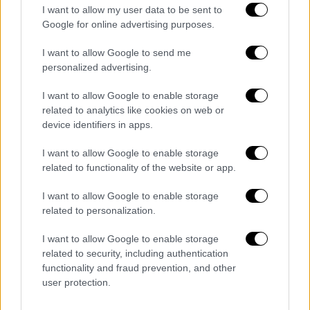
Αριστεράς επεσήμαναν:
I want to allow my user data to be sent to
Google for online advertising purposes.
«Έπειτα από κοινή συνεδρίαση της
I want to allow Google to send me
Κοινοβουλευτικής Ομάδας και του
personalized advertising.
Πολιτικού Γραφείου της
Νέας Αριστεράς
αποφασίστηκε η μη συμμετοχή των
I want to allow Google to enable storage
related to analytics like cookies on web or
βουλευτών και των βουλευτριών του
device identifiers in apps.
κόμματος στην αυριανή τελευταία
ψηφοφορία για την εκλογή
ΠτΔ
ως ένδειξη
I want to allow Google to enable storage
αποδοκιμασίας στο πρόσωπο του Κ.
related to functionality of the website or app.
Τασούλα. Ενός εκ των βασικών
I want to allow Google to enable storage
συντελεστών της κοινοβουλευτικής
related to personalization.
συγκάλυψης στο έγκλημα των Τεμπών, των
υποκλοπών και της Πύλου.
I want to allow Google to enable storage
related to security, including authentication
Το πρωί, πριν από την
έναρξη
της
functionality and fraud prevention, and other
user protection.
συνεδρίασης ο πρόεδρος της
Νέας
Αριστεράς
Αλέξης Χαρίτσης θα παραχωρήσει