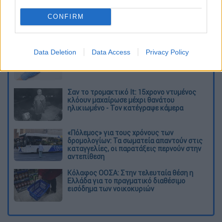
δήλωση στο
περιστύλιο
».
CONFIRM
Διαβάστε ακόμη
Δημιούργησαν με AI νέους ιούς μέσα σε
Data Deletion
Data Access
Privacy Policy
λίγες ώρες - Γιατί προβληματίζονται οι
επιστήμονες
Σαν το τρομακτικό It: 15χρονο ντυμένος
κλόουν μαχαίρωσε μέχρι θανάτου
ηλικιωμένο - Τον κατέγραψε κάμερα
«Πόλεμος» για τους χρόνους των
δρομολογίων: Τα σωματεία απαντούν στις
καταγγελίες, οι παρατάξεις περνούν στην
αντεπίθεση
Κόλαφος ΟΟΣΑ: Στην τελευταία θέση η
Ελλάδα για το πραγματικό διαθέσιμο
εισόδημα των νοικοκυριών