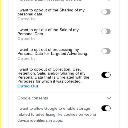
services and may gather and store information including but
Ελλάδα
|
11.02.2025 23:22
not limited to your visit or usage behaviour. You may click to
I want to opt-out of the Sharing of my
personal data.
Γεννήθηκε το πρώτο παιδί εν μέσω
grant or deny consent to Google and its third-party tags to
Opted In
use your data for below specified purposes in below Google
σεισμών στη Σαντορίνη
consent section.
I want to opt-out of the Sale of my
Personal Data.
Opted In
Ελλάδα
|
11.02.2025 23:19
Κλήρωση Eurojackpot: Το δελτίο που
I want to opt-out of processing my
Personal Data for Targeted Advertising.
κέρδισε 87,9 εκατ. ευρώ!
Opted In
I want to opt-out of Collection, Use,
Retention, Sale, and/or Sharing of my
Personal Data that Is Unrelated with the
Purposes for which it was collected.
Σύμφωνα με πηγές του
κόμματος
τον θεωρεί
Opted Out
«έναν εκ των βασικών
συντελεστών
της
κοινοβουλευτικής συγκάλυψης στο έγκλημα
Google consents
των
Τεμπών
, των υποκλοπών και της
I want to allow Google to enable storage
Πύλου
».
related to advertising like cookies on web or
device identifiers in apps.
Αναλυτικά οι πηγές τις Νέας