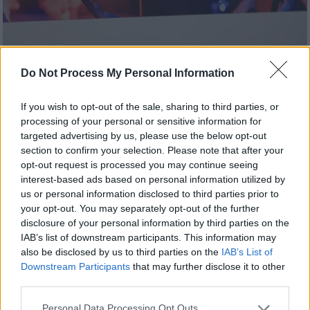
Do Not Process My Personal Information
Νέα Αριστερά (ΓΙΩΡΓΟΣ ΚΟΝΤΑΡΙΝΗΣ/EUROKINISSI)
If you wish to opt-out of the sale, sharing to third parties, or
processing of your personal or sensitive information for
targeted advertising by us, please use the below opt-out
Προσθέστε το ΕΘΝΟΣ στη Google
section to confirm your selection. Please note that after your
opt-out request is processed you may continue seeing
interest-based ads based on personal information utilized by
Σε ένδειξη αποδοκιμασίας στο πρόσωπο του
us or personal information disclosed to third parties prior to
Κώστα Τασούλα
η
Νέα Αριστερά
your opt-out. You may separately opt-out of the further
γνωστοποίησε ότι θα
απέχει
από την
disclosure of your personal information by third parties on the
IAB’s list of downstream participants. This information may
τελευταία ψηφοφορία την Τετάρτη για την
also be disclosed by us to third parties on the
IAB’s List of
εκλογή
ΠτΔ
.
Downstream Participants
that may further disclose it to other
third parties.
ΔΙΑΒΑΣΤΕ ΕΠΙΣΗΣ
Please note that this website/app uses one or more Google
Personal Data Processing Opt Outs