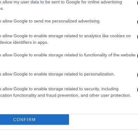
 αντιπολίτευσης, τα οποία από την
o allow my user data to be sent to Google for online advertising
ύν την εργαλειοποίησή της τραγωδίας για
s.
 τις επόμενες μέρες. Είναι ενδεικτική η
to allow Google to send me personalized advertising.
 εκπροσώπου
Παύλο Μαρινάκη
, που
θέλει αλήθεια και δικαιοσύνη. Η
o allow Google to enable storage related to analytics like cookies on
σοτάκης. Η αντιπολίτευση θέλει το
evice identifiers in apps.
 αποσταθεροποίηση».
o allow Google to enable storage related to functionality of the website
ν κριτική λέγοντας πως η αντιπολίτευση
 (π.χ. για τις μεταφορές) αλλά το μόνο που
o allow Google to enable storage related to personalization.
Όπως είπε «αυτός είναι ο στόχος τους και
ίας της αντιπολίτευσης, το τονίζω, όχι του
o allow Google to enable storage related to security, including
λαίσιο αυτού του στόχου, το
cation functionality and fraud prevention, and other user protection.
ργαλειοποιήσουν την παρουσία του απλού
νη»..
CONFIRM