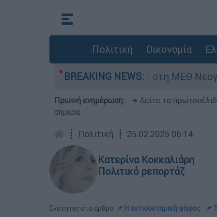
Πολιτική
Οικονομία
Ελ
ημερών - Νοσηλευόταν στη ΜΕΘ Νεογνών
BREAKING NEWS:
Πρωινή ενημέρωση:
➔ Δείτε τα πρωτοσέλι
σήμερα
┋
Πολιτική
┋
25.02.2025 06:14
Κατερίνα Κοκκαλιάρη
Πολιτικό ρεπορτάζ
Ενότητες στο άρθρο:
📌 Η αντισυστημική ψήφος
📌 