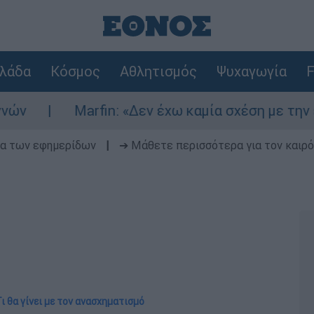
λάδα
Κόσμος
Αθλητισμός
Ψυχαγωγία
F
Marfin: «Δεν έχω καμία σχέση με την επίθεση» λ
δα των εφημερίδων
|
➔ Μάθετε περισσότερα για τον καιρό
Τι θα γίνει με τον ανασχηματισμό