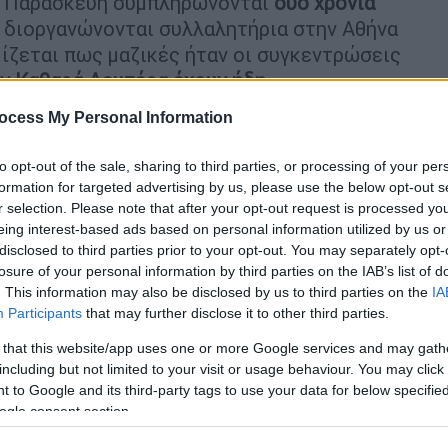
ην Παρασκευή συμπληρώνονται
δύο χρόνια
 διοργανώνονται συλλαλητήρια στην Αθήνα
μίζεται πως μαζικές ήταν οι συγκεντρώσεις
ν Καθαρά Δευτέρα έχουν ήδη
ουλευτικές «μονομαχίες».
ocess My Personal Information
to opt-out of the sale, sharing to third parties, or processing of your per
formation for targeted advertising by us, please use the below opt-out s
r selection. Please note that after your opt-out request is processed y
eing interest-based ads based on personal information utilized by us or
ιστίας, αλλά μετά τη σύσταση
disclosed to third parties prior to your opt-out. You may separately opt-
losure of your personal information by third parties on the IAB’s list of
. This information may also be disclosed by us to third parties on the
IA
Participants
that may further disclose it to other third parties.
 that this website/app uses one or more Google services and may gath
η συζήτηση στη
Βουλή
για την σύσταση
including but not limited to your visit or usage behaviour. You may click 
ρήστο Τριαντόπουλο. Την επόμενη ημέρα -
 to Google and its third-party tags to use your data for below specifi
οποιηθεί η προ ημερησίας διατάξεως
ogle consent section.
εν έχει κατατεθεί πρόταση δυσπιστίας από