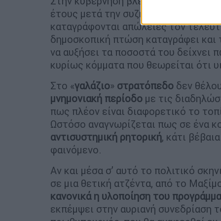
Στην κυβέρνηση βλέπουν πως τα
δημ
έτους μετά την συζήτηση του προϋπο
καταγράφονται απώλειες τον τελευτ
δημοσκοπική πτώση καταγράφει και
να αυξήσει τα ποσοστά του δείχνει π
κυρίως κόμματα που θεωρείται ότι 
Στο «
γαλάζιο
»
στρατόπεδο
δεν θέλου
μνημονιακή
περίοδο
με τις διαδηλώσ
πως πλέον είναι διαφορετικό το τοπί
Ωστόσο αναγνωρίζεται πως σε ένα κο
αντισυστημική
ρητορική
, κάτι βέβαι
φαινόμενο.
Αν και μέσα σ’ αυτό το πολιτικό σκη
σε μια θετική ατζέντα, από το Μαξίμ
κανονικά η υλοποίηση του προγράμμ
εκπέμψει στην αυριανή συνεδρίαση 