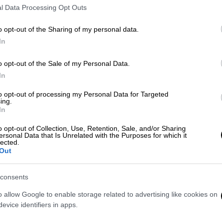
παιτούνται 50 υπογραφές βουλευτών).
l Data Processing Opt Outs
ι εμφανές πως η κυβέρνηση έχει υιοθετήσει
o opt-out of the Sharing of my personal data.
 αντιπολίτευση, επιλέγοντας να απαντά σε
In
κό πως στο στρατόπεδο της Ν.Δ. μιλούν για
o opt-out of the Sale of my Personal Data.
 χώρας,
σε μια μάλιστα κρίσιμη συγκυρία
In
στη διεθνή σκηνή.
to opt-out of processing my Personal Data for Targeted
νουν πρόσωπα όπως ο
Μάκης
Βορίδης
και ο
ing.
In
 μιλήσουν σε ένα παραδοσιακό κοινό του
ρνηση. Ουσιαστικά σε αυτή τη συγκυρία
o opt-out of Collection, Use, Retention, Sale, and/or Sharing
ersonal Data that Is Unrelated with the Purposes for which it
θυνθούν σε ένα κοινό με το οποίο
lected.
αποφύγουν περαιτέρω αποσυσπείρωση. Η
Out
φοφόρων της Ν.Δ που …κοιτάνε προς άλλα
να γίνει σε δεύτερη φάση και αφού
consents
ια την κυβέρνηση
, όπου την πολιτική
o allow Google to enable storage related to advertising like cookies on
ν Τεμπών
evice identifiers in apps.