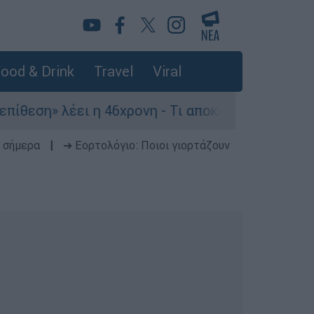
ood & Drink
Travel
Viral
έει η 46χρονη - Τι αποκάλυψε στους αστυνομικού
 σήμερα
|
➔ Εορτολόγιο: Ποιοι γιορτάζουν