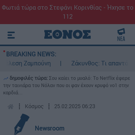
Φωτιά τώρα στο Στεφάνι Κορινθίας - Ήχησε το
112
BREAKING NEWS:
έλεση Ζαμπούνη
Ζάκυνθος: Τι απαντά η ΕΛ
δημοφιλές τώρα:
Σου καίει το μυαλό: Το Netflix έφερε
την ταινιάρα του Νόλαν που οι φαν έχουν κρυφό νο1 στην
καρδιά...
┋
Κόσμος
┋
25.02.2025 06:23
Newsroom