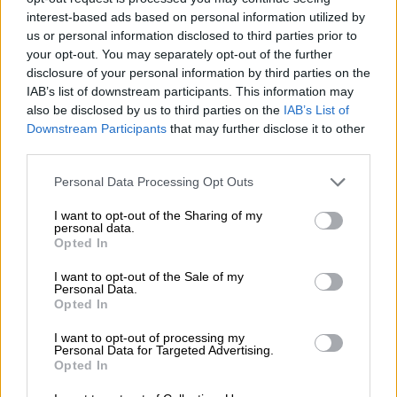
interest-based ads based on personal information utilized by
Κόσμος
|
24.02.2025 22:30
us or personal information disclosed to third parties prior to
Συνάντηση Τραμπ-Μακρόν: Ο
your opt-out. You may separately opt-out of the further
πόλεμος τελειώνει σε λίγες
disclosure of your personal information by third parties on the
IAB’s list of downstream participants. This information may
εβδομάδες αν είμαστε έξυπνοι - Η
also be disclosed by us to third parties on the
IAB’s List of
αναφορά στην Ελλάδα και η στιγμή
Downstream Participants
that may further disclose it to other
που τράβηξε τα βλέμματα
third parties.
Please note that this website/app uses one or more Google
Personal Data Processing Opt Outs
services and may gather and store information including but
not limited to your visit or usage behaviour. You may click to
I want to opt-out of the Sharing of my
«Χρειάζεται καταρχήν ανακωχή»
personal data.
grant or deny consent to Google and its third-party tags to
Opted In
use your data for below specified purposes in below Google
«Το σχήμα θα έπρεπε να είναι το ακόλουθο:
consent section.
I want to opt-out of the Sale of my
διαπραγματεύσεις ανάμεσα στις ΗΠΑ και τη
Personal Data.
Opted In
Ρωσία κι ανάμεσα στις ΗΠΑ και την
Ουκρανία», εισηγήθηκε ακόμη ο κ. Μακρόν
I want to opt-out of processing my
Personal Data for Targeted Advertising.
στο πλαίσιο συνέντευξης που παραχώρησε
Opted In
στο τηλεοπτικό δίκτυο Fox News μετά τη