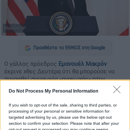
Μακρόν/ΑP
Προσθέστε το ΕΘΝΟΣ στη Google
Ο γάλλος πρόεδρος
Εμανουέλ Μακρόν
έκρινε χθες Δευτέρα ότι θα μπορούσε να
συναφθεί συμφωνία «ανακωχής» στην
Ουκρανία εντός των «προσεχών
Do Not Process My Personal Information
εβδομάδων», ακριβώς τρία χρόνια μετά το
ξέσπασμα του πολέμου στη χώρα αυτή όταν
If you wish to opt-out of the sale, sharing to third parties, or
εισέβαλαν οι ρωσικές ένοπλες δυνάμεις.
processing of your personal or sensitive information for
targeted advertising by us, please use the below opt-out
section to confirm your selection. Please note that after your
ΔΙΑΒΑΣΤΕ ΕΠΙΣΗΣ
opt-out request is processed you may continue seeing