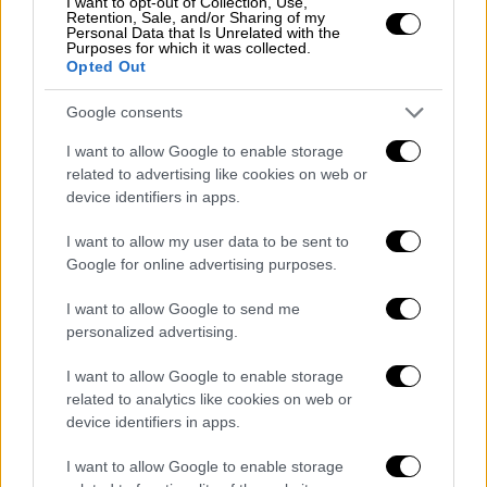
I want to opt-out of Collection, Use,
συνάντησή του με τον αμερικανό πρόεδρο
Retention, Sale, and/or Sharing of my
Personal Data that Is Unrelated with the
Ντόναλντ Τραμπ στον Λευκό Οίκο,
Purposes for which it was collected.
εξαίροντας επίσης την αναγγελία του
Opted Out
Ρεπουμπλικάνου μεγιστάνα περί πιθανής
Google consents
προσεχούς συνάντησής του με τον ουκρανό
ομόλογό του Βολοντίμιρ Ζελένσκι στην
I want to allow Google to enable storage
related to advertising like cookies on web or
Ουάσιγκτον.
device identifiers in apps.
«Χρειάζεται καταρχήν ανακωχή. Θεωρώ πως
I want to allow my user data to be sent to
θα μπορούσε να συμφωνηθεί τις προσεχείς
Google for online advertising purposes.
εβδομάδες», είπε ο κ. Μακρόν, ο οποίος
εκφράστηκε στα αγγλικά και ο οποίος τις
I want to allow Google to send me
personalized advertising.
τελευταίες ημέρες έχει συζητήσει για τον
πόλεμο με σχεδόν όλους τους ευρωπαίους
I want to allow Google to enable storage
ηγέτες.
related to analytics like cookies on web or
device identifiers in apps.
«Εάν δεν τηρηθεί, αυτή θα είναι η καλύτερη
απόδειξη πως η Ρωσία δεν είναι σοβαρή»,
I want to allow Google to enable storage