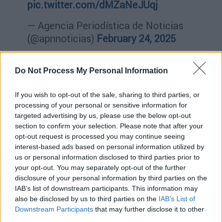
pic.twitter.com/dMZaNeJUqj
— Agencia Periodística de Noticias
(@apnnoticias)
February 24, 2025
Η Κολομβία πασχίζει να γυρίσει τη σελίδα
Do Not Process My Personal Information
του
εμφυλίου πολέμου
που διαρκεί έξι
δεκαετίες, με την εμπλοκή ένοπλων
If you wish to opt-out of the sale, sharing to third parties, or
κινημάτων της αριστεράς, ακροδεξιών
processing of your personal or sensitive information for
παραστρατιωτικών, καρτέλ των ναρκωτικών
targeted advertising by us, please use the below opt-out
και των κυβερνητικών δυνάμεων ασφαλείας.
section to confirm your selection. Please note that after your
opt-out request is processed you may continue seeing
Η χώρα γνωρίζει κλιμάκωση της βίας καθώς
interest-based ads based on personal information utilized by
οι ειρηνευτικές διαπραγματεύσεις με
us or personal information disclosed to third parties prior to
your opt-out. You may separately opt-out of the further
ένοπλες οργανώσεις αντιμετωπίζουν πολλά
disclosure of your personal information by third parties on the
προβλήματα, σχεδόν μια δεκαετία μετά τη
IAB’s list of downstream participants. This information may
συμφωνία του 2016 που οδήγησε στον
also be disclosed by us to third parties on the
IAB’s List of
αφοπλισμό και τη διάλυση της πρώην
Downstream Participants
that may further disclose it to other
third parties.