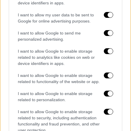
device identifiers in apps.
προειδοποίησε χθες πως βρίσκεται σε
εξέλιξη «εξάπλωση και ισχυροποίηση» των
I want to allow my user data to be sent to
ένοπλων οργανώσεων σε διάφορες περιοχές
Google for online advertising purposes.
της Κολομβίας, ιδίως στο βόρειο και στο
I want to allow Google to send me
νοτιοανατολικό της τμήμα.
personalized advertising.
Στα μέσα Ιανουαρίου, η οργάνωση Στρατός
I want to allow Google to enable storage
Εθνικής Απελευθέρωσης (ELN) εξαπέλυσε
related to analytics like cookies on web or
σειρά εφόδων στον νομό Κατατούμπο
device identifiers in apps.
(βορειοανατολικά), στοχοποιώντας
I want to allow Google to enable storage
διαφωνούντες των FARC και αμάχους, κάπου
related to functionality of the website or app.
50.000 από τους οποίους εξαναγκάστηκαν να
εκτοπιστούν μέσα σε μερικές ημέρες. Κατά
I want to allow Google to enable storage
related to personalization.
τους επίσημους αριθμούς, οι επιθέσεις
αυτές στοίχισαν τη ζωή σε τουλάχιστον 57
I want to allow Google to enable storage
ανθρώπους.
related to security, including authentication
functionality and fraud prevention, and other
Την
περασμένη εβδομάδα
, τέσσερις
user protection.