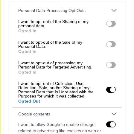
οργάνωσης
ανταρτών Επαναστατικές
Ένοπλες Δυνάμεις της Κολομβίας (FARC).
Please note that this website/app uses one or more Google
Personal Data Processing Opt Outs
services and may gather and store information including but
Ο δήμαρχος της Μοράλες,B ο Όσκαρ Γιαμίτ
not limited to your visit or usage behaviour. You may click to
I want to opt-out of the Sharing of my
personal data.
Γουατσετά, μεταφόρτωσε σε ιστότοπους
grant or deny consent to Google and its third-party tags to
Opted In
use your data for below specified purposes in below Google
βίντεο που δείχνει κόσμο, ανάμεσά τους
consent section.
I want to opt-out of the Sale of my
μαθητές, να τρέχει να φύγει έπειτα από την
Personal Data.
ισχυρή έκρηξη.
Opted In
I want to opt-out of processing my
Οι αρχές δεν έχουν αποδώσει ως τώρα την
Personal Data for Targeted Advertising.
ευθύνη για την επίθεση σε κάποια οργάνωση.
Opted In
Η περιοχή θεωρείται πως ελέγχεται από
I want to opt-out of Collection, Use,
τους μαχητές του Κεντρικού Γενικού
Retention, Sale, and/or Sharing of my
Personal Data that Is Unrelated with the
Επιτελείου (EMC), μιας από τις παρατάξεις
Purposes for which it was collected.
Opted Out
διαφωνούντων των πρώην FARC που έχουν
ξαναπάρει τα όπλα.
Google consents
Η
Ύπατη Αρμοστεία των Ηνωμένων Εθνώ
ν
I want to allow Google to enable storage
για τα Ανθρώπινα Δικαιώματα
related to advertising like cookies on web or