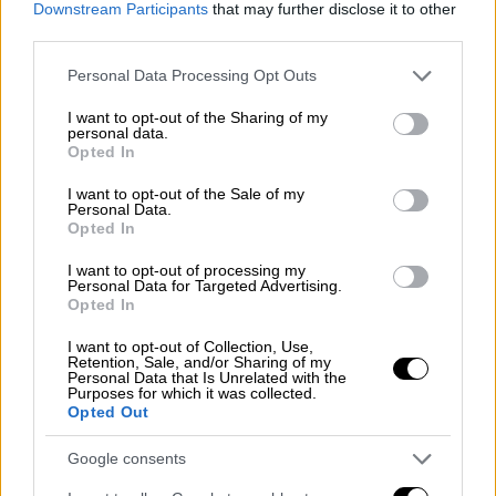
Downstream Participants
that may further disclose it to other
Ανδρουλάκης για Τέμπη: Ο ελληνικός
third parties.
λαός βρίσκεται ενωμένος, χωρίς
κομματικά λάβαρα και
Please note that this website/app uses one or more Google
Personal Data Processing Opt Outs
services and may gather and store information including but
περιχαρακώσεις
not limited to your visit or usage behaviour. You may click to
I want to opt-out of the Sharing of my
personal data.
grant or deny consent to Google and its third-party tags to
Opted In
use your data for below specified purposes in below Google
consent section.
I want to opt-out of the Sale of my
Το πόρισμα, σύμφωνα με τους ίδιους είναι
Personal Data.
Opted In
αποκαλυπτικό
και καταπέλτης για τη
διαχείριση της υπόθεσης από την
I want to opt-out of processing my
Personal Data for Targeted Advertising.
κυβέρνηση. Οι 57 νεκροί δεν θα είχαν χαθεί,
Opted In
αν είχε εγκατασταθεί η
τηλεδιοίκηση
,
I want to opt-out of Collection, Use,
γεγονός που επιβεβαιώνεται με σαφήνεια
Retention, Sale, and/or Sharing of my
Personal Data that Is Unrelated with the
από τα στοιχεία της έρευνας. Το ΠΑΣΟΚ
Purposes for which it was collected.
καταγγέλλει ότι η κυβέρνηση επιχείρησε
Opted Out
συστηματικά να
συγκαλύψει
τις
ευθύνες της
,
Google consents
διαμορφώνοντας ένα αφήγημα που πλέον