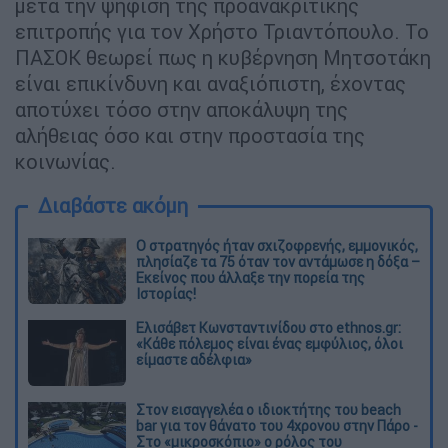
μετά την ψήφιση της προανακριτικής
επιτροπής για τον Χρήστο Τριαντόπουλο. Το
ΠΑΣΟΚ θεωρεί πως η κυβέρνηση Μητσοτάκη
είναι επικίνδυνη και αναξιόπιστη, έχοντας
αποτύχει τόσο στην αποκάλυψη της
αλήθειας όσο και στην προστασία της
κοινωνίας.
Διαβάστε ακόμη
O στρατηγός ήταν σχιζοφρενής, εμμονικός,
πλησίαζε τα 75 όταν τον αντάμωσε η δόξα –
Εκείνος που άλλαξε την πορεία της
Ιστορίας!
Ελισάβετ Κωνσταντινίδου στο ethnos.gr:
«Κάθε πόλεμος είναι ένας εμφύλιος, όλοι
είμαστε αδέλφια»
Στον εισαγγελέα ο ιδιοκτήτης του beach
bar για τον θάνατο του 4χρονου στην Πάρο -
Στο «μικροσκόπιο» ο ρόλος του