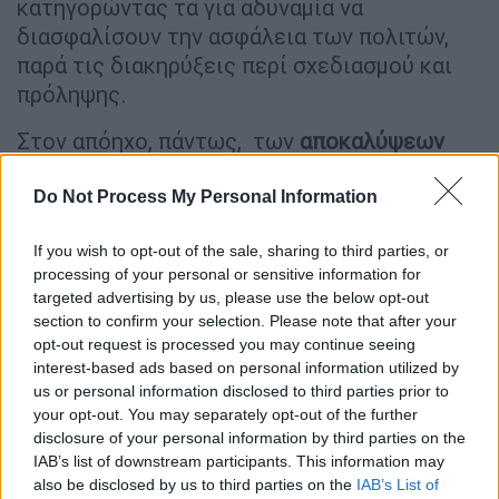
κατηγορώντας τα για αδυναμία να
διασφαλίσουν την ασφάλεια των πολιτών,
παρά τις διακηρύξεις περί σχεδιασμού και
πρόληψης.
Στον απόηχο, πάντως, των
αποκαλύψεων
του
πορίσματος
για την τραγωδία, το
ΠΑΣΟΚ
κλιμακώνει την
αντιπαράθεση
, έχοντας
Do Not Process My Personal Information
σχεδόν έτοιμη την
κατάθεση πρότασης
If you wish to opt-out of the sale, sharing to third parties, or
δυσπιστίας
κατά της κυβέρνησης.
«Τώρα
processing of your personal or sensitive information for
είναι η ώρα»,
δηλώνει η Χαριλάου Τρικούπη,
targeted advertising by us, please use the below opt-out
καλώντας τα κόμματα της δημοκρατικής
section to confirm your selection. Please note that after your
αντιπολίτευσης να στηρίξουν την
opt-out request is processed you may continue seeing
interest-based ads based on personal information utilized by
πρωτοβουλία.
us or personal information disclosed to third parties prior to
your opt-out. You may separately opt-out of the further
ΔΙΑΒΑΣΤΕ ΕΠΙΣΗΣ
disclosure of your personal information by third parties on the
IAB’s list of downstream participants. This information may
Πολιτική
|
28.02.2025 14:11
also be disclosed by us to third parties on the
IAB’s List of