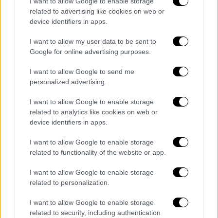
καταρρέει υπό το βάρος των αποκαλύψεων.
I want to allow Google to enable storage
related to advertising like cookies on web or
Τα τρία ερωτήματα
device identifiers in apps.
I want to allow my user data to be sent to
Το μυστήριο της πυρόσφαιρας:
Ο
Google for online advertising purposes.
πρωθυπουργός έσπευσε να αποδώσει
την ανάφλεξη στα λάδια των μηχανών.
I want to allow Google to send me
Όμως, τα νέα δεδομένα δείχνουν ότι
personalized advertising.
αυτό το σενάριο αποκλείεται. Αντίθετα,
I want to allow Google to enable storage
αναζητείται πλέον το άγνωστο καύσιμο
related to analytics like cookies on web or
που προκάλεσε μια φονική πυρόσφαιρα
device identifiers in apps.
80 μέτρων, οδηγώντας στον θάνατο
I want to allow Google to enable storage
πολλούς επιβάτες.
related to functionality of the website or app.
Η αλλοίωση του τόπου της
I want to allow Google to enable storage
τραγωδίας:
Η απόφαση να μπαζωθεί το
related to personalization.
σημείο του δυστυχήματος –χωρίς
εισαγγελική παραγγελία– οδήγησε στην
I want to allow Google to enable storage
related to security, including authentication
απώλεια κρίσιμων στοιχείων. Σήμερα, οι