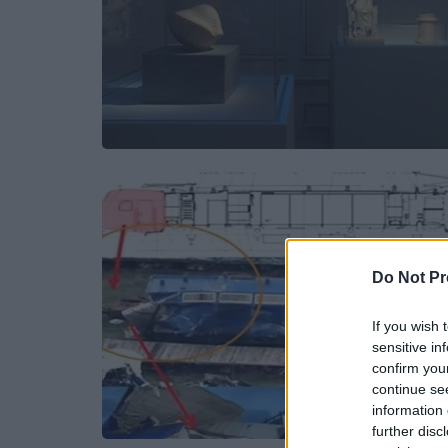
Do Not Pr
If you wish 
sensitive in
confirm you
continue se
information 
further disc