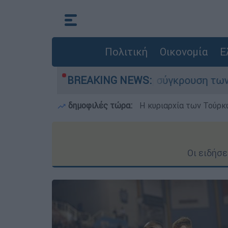
Πολιτική
Οικονομία
Ε
 τραυματίες από τη σύγκρουση των ελικοπτέρων
BREAKING NEWS:
δημοφιλές τώρα:
Η κυριαρχία των Τούρκω
Οι ειδήσ