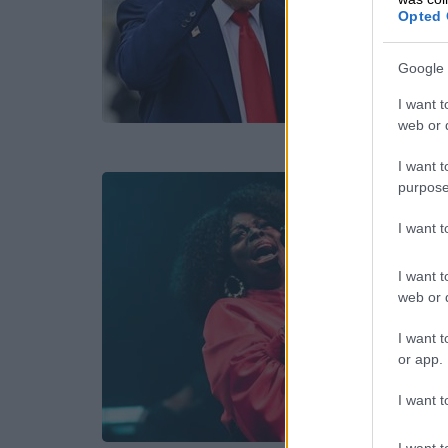
Opted 
Google 
I want t
web or d
I want t
purpose
I want 
I want t
web or d
I want t
or app.
I want t
I want t