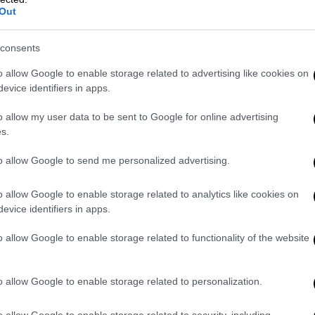
Τα ερωτήματα που θα κληθούν να
Out
απαντήσουν οι Ευρωπαίοι κατά τη
διάρκεια της Συνόδου Κορυφής, την
consents
οποία συγκαλεί ο Βρετανός
πρωθυπουργός, Κιρ Στάρμερ, στο
o allow Google to enable storage related to advertising like cookies on
Λονδίνο
evice identifiers in apps.
o allow my user data to be sent to Google for online advertising
s.
Κόσμος
|
01.03.2025 22:24
to allow Google to send me personalized advertising.
Angie Stone: Νεκρή σε τροχαίο η
θρυλική τραγουδίστρια
o allow Google to enable storage related to analytics like cookies on
evice identifiers in apps.
Το συγκρότημα The Sequence που
συμμετείχε ήταν από τα πρώτα
o allow Google to enable storage related to functionality of the website
γυναικεία hip-hop σχήματα
o allow Google to enable storage related to personalization.
o allow Google to enable storage related to security, including