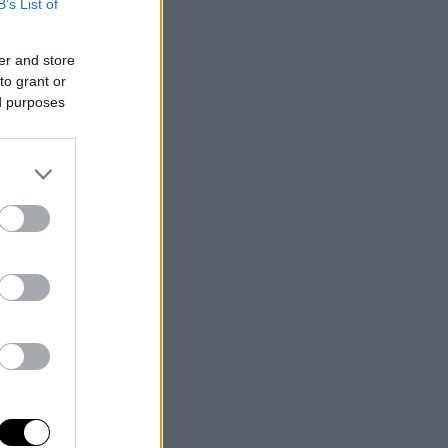
B’s List of
er and store
to grant or
ed purposes