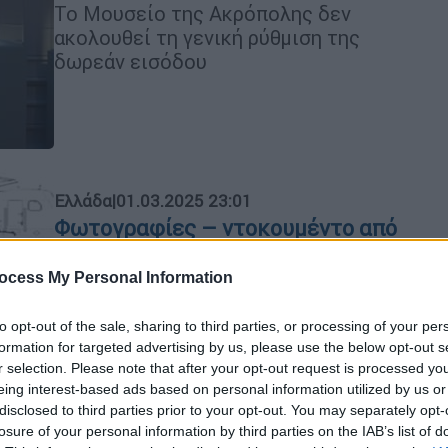
Το Μουσείο της Ακρόπολης δεν
ακολουθεί τη γενική ρύθμιση της
δωρεάν εισόδου
Ελλάδα
|
01.03.2025 23:01
Φωτογραφίες – ντοκουμέντο από
τις μοιραίες αμαξοστοιχίες στα
Τέμπη αποκαλύπτουν το μυστήριο
ocess My Personal Information
με την πυρόσφαιρα
to opt-out of the sale, sharing to third parties, or processing of your per
Η αποκάλυψη το OPEN στο κεντρικό
formation for targeted advertising by us, please use the below opt-out s
δελτίο ειδήσεων
r selection. Please note that after your opt-out request is processed y
eing interest-based ads based on personal information utilized by us or
disclosed to third parties prior to your opt-out. You may separately opt-
losure of your personal information by third parties on the IAB’s list of