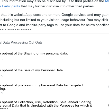
. This information may also be disclosed by us to third parties on the
IA
Participants
that may further disclose it to other third parties.
Κόσμος
|
01.03.2025 22:48
Συρία: Η στιγμή που αμερικανικός
 that this website/app uses one or more Google services and may gath
πύραυλος σκοτώνει ανώτατο
including but not limited to your visit or usage behaviour. You may click 
 to Google and its third-party tags to use your data for below specifi
ηγέτη της Αλ Κάιντα -
ogle consent section.
Συγκλονιστικό βίντεο
Στο βίντεο με το χτύπημα της 23ης
l Data Processing Opt Outs
Φεβρουαρίου, φαίνεται το
αυτοκίνητο με επιβάτη τον Ζίγια
o opt-out of the Sharing of my personal data.
Τάλαι
In
o opt-out of the Sale of my Personal Data.
Κόσμος
|
01.03.2025 22:36
In
Στήριξη της Ε.Ε. στην Ουκρανία
to opt-out of processing my Personal Data for Targeted
με… παραφωνίες – Γιατί η κόντρα
ing.
In
Τραμπ-Ζελένκσι φέρνει «σύννεφα»
στις σχέσεις Ευρώπης - ΗΠΑ
o opt-out of Collection, Use, Retention, Sale, and/or Sharing
ersonal Data that Is Unrelated with the Purposes for which it
lected.