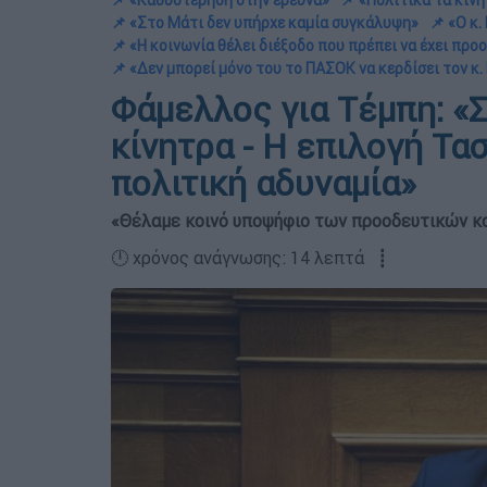
📌 «Καθυστέρηση στην έρευνα»
📌 «Πολιτικά τα κίν
📌 «Στο Μάτι δεν υπήρχε καμία συγκάλυψη»
📌 «Ο κ
📌 «Η κοινωνία θέλει διέξοδο που πρέπει να έχει πρ
📌 «Δεν μπορεί μόνο του το ΠΑΣΟΚ να κερδίσει τον κ
Φάμελλος για Τέμπη: «
κίνητρα - Η επιλογή Τα
πολιτική αδυναμία»
«Θέλαμε κοινό υποψήφιο των προοδευτικών κ
🕛 χρόνος ανάγνωσης: 14 λεπτά ┋