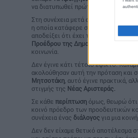
να διατυπωθεί πρώτα και αυτό κάναμ
authenti
Στη συνέχεια μετά από λίγες μέρες 
η οποία κατάφερε στις τρεις τουλάχ
αποδείξει ότι έχει τη δυνατότητα να
Προέδρου της Δημοκρατίας
που θα α
κοινωνία.
Δεν έγινε κάτι τέτοιο εφικτό. Κάναμ
ακολούθησαν αυτή την πρόταση και σ
Μητσοτάκη
, αυτό έγινε πρακτικά, α
στιγμής της
Νέας Αριστεράς.
Σε κάθε
περίπτωση
όμως, θεωρώ ότι 
κοινό πρόεδρο των προοδευτικών κο
συνέχεια ένας
διάλογος
για μια κοιν
Δεν δεν είχαμε θετικό αποτέλεσμα 