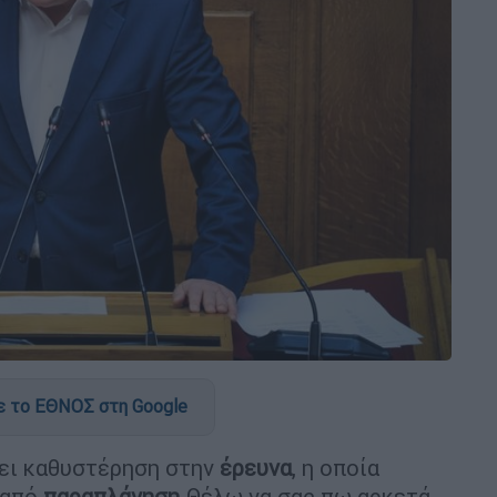
 το ΕΘΝΟΣ στη Google
χει καθυστέρηση στην
έρευνα
, η οποία
 από
παραπλάνηση
.Θέλω να σας πω αρκετά