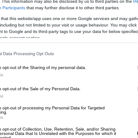
. This information may also be disclosed by us to third parties on the
IA
ελλος
είπε: «Μετά είχαμε το μεγάλο
Participants
that may further disclose it to other third parties.
ά
, που δεν πήγαν από ότι φαίνεται στην
 that this website/app uses one or more Google services and may gath
ητα, επίσης παραπλάνηση. Οι καταγγελίες
including but not limited to your visit or usage behaviour. You may click 
 θεωρίες συνωμοσίες και τερατολογίες
 to Google and its third-party tags to use your data for below specifi
κτο υλικό της εμπορικής αμαξοστοιχίας ή
ogle consent section.
κρηξη, τα οποία τα άλλαξε στη συνέχεια,
καθυστέρησαν
και την ενημέρωση και την
l Data Processing Opt Outs
o opt-out of the Sharing of my personal data.
ων προοδευτικών κομμάτων για
In
o opt-out of the Sale of my Personal Data.
In
ας
Κωνσταντίνο Τασούλα
ο κ. Φάμελλος
ολύτως τον θεσμό του Προέδρου της
to opt-out of processing my Personal Data for Targeted
ing.
υνταγματική που προβλέπει στη χώρα μας,
In
 την επιλογή που έκανε ο κύριος
o opt-out of Collection, Use, Retention, Sale, and/or Sharing
ν κομματικό Πρόεδρο της
Δημοκρατίας
.
ersonal Data that Is Unrelated with the Purposes for which it
lected.