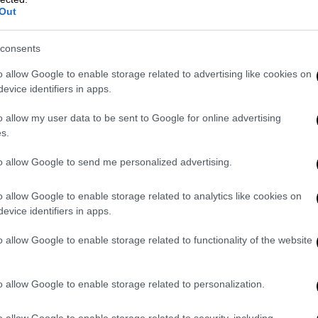
Out
δοποιήσει πολύ πριν τις γιορτές των
α μην καταλήξουμε σε μία
κομματική
consents
ασία σύνθεσης και συνεννόησης, αν είναι
o allow Google to enable storage related to advertising like cookies on
evice identifiers in apps.
οβαρότατες διαφορές με την
κυβέρνηση
και
ιπολίτευσης να συνεννοηθούν, αλλά να
o allow my user data to be sent to Google for online advertising
s.
τω στο επίπεδο του ονόματος, ο κύριος
 του κυρίου Τασούλα ότι βρίσκεται σε ένα
to allow Google to send me personalized advertising.
ι δεν μπόρεσε ούτε στο επίπεδο του
ξει και να πετύχει μια σύνθεση.
o allow Google to enable storage related to analytics like cookies on
evice identifiers in apps.
πολιτικής αδυναμίας της κυβέρνησης και
α συνδεθεί με το πρόσωπο του
Προέδρου
o allow Google to enable storage related to functionality of the website
πως «ο
ΣΥΡΙΖΑ
πολύ νωρίς επέλεξε να
ση να υπάρχει κοινός υποψήφιος των
o allow Google to enable storage related to personalization.
ακοινώσει με όνομα, ακριβώς γιατί δεν
 προσώπου στην κοινή διάθεση, που έπρεπε
o allow Google to enable storage related to security, including