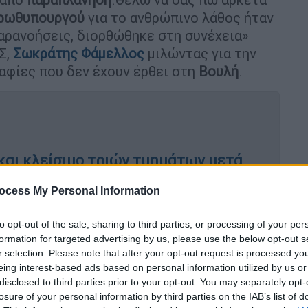
ρωθυπουργού
για το ανθρώπινο λάθος ήταν
αρανοήσεις, διορθώθηκε στη συνέχεια»
Σ,
Σωκράτης Φάμελλος
μιλώντας για την
ραφίες που δεν έχουν έρθει στη
Βουλή
.
και κλείσιμο τριών τμημάτων μετά
ocess My Personal Information
to opt-out of the sale, sharing to third parties, or processing of your per
εν ξέρουμε καν τις συμβάσεις που
formation for targeted advertising by us, please use the below opt-out s
 λέει δικηγόρος θυμάτων
r selection. Please note that after your opt-out request is processed y
eing interest-based ads based on personal information utilized by us or
disclosed to third parties prior to your opt-out. You may separately opt-
losure of your personal information by third parties on the IAB’s list of