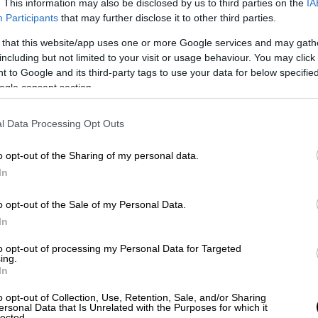
. This information may also be disclosed by us to third parties on the
IA
Participants
that may further disclose it to other third parties.
 that this website/app uses one or more Google services and may gath
including but not limited to your visit or usage behaviour. You may click 
 to Google and its third-party tags to use your data for below specifi
ogle consent section.
l Data Processing Opt Outs
o opt-out of the Sharing of my personal data.
In
o opt-out of the Sale of my Personal Data.
την πρόθεση ψήφου» τα αποτελέσματα που
In
αι τα παρακάτω:
to opt-out of processing my Personal Data for Targeted
ing.
ης ΝΔ επιθυμεί αυτοδύναμη ΝΔ. Η
In
ΣΥΡΙΖΑ επιθυμεί συνεργασία ΠΑΣΟΚ -
έας Αριστεράς.
o opt-out of Collection, Use, Retention, Sale, and/or Sharing
ersonal Data that Is Unrelated with the Purposes for which it
lected.