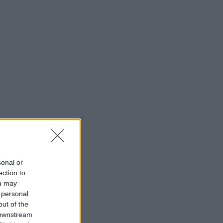
sonal or
ection to
ou may
 personal
out of the
 downstream