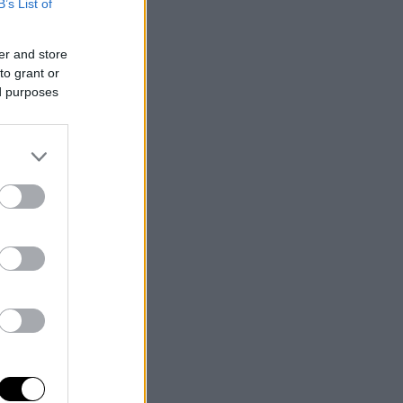
B’s List of
er and store
to grant or
ed purposes