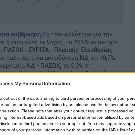
ποια κυβέρνηση
θα ήταν καλύτερα για την
στις επόμενες εκλογές, το 28,5% απάντησε
α
ΠΑΣΟΚ - ΣΥΡΙΖΑ - Πλεύσης Ελευθερίας -
ταν καλύτερη μία αυτοδύναμη
ΝΔ
, το 10,7%
υνεργασία
ΝΔ - ΠΑΣΟΚ,
το 9,3% τη
ν κομμάτων, μία άλλη επιλογή θεωρεί ως
% και
ΔΑ α
πάντησε το 15,1%.
ocess My Personal Information
to opt-out of the sale, sharing to third parties, or processing of your per
formation for targeted advertising by us, please use the below opt-out s
r selection. Please note that after your opt-out request is processed y
eing interest-based ads based on personal information utilized by us or
disclosed to third parties prior to your opt-out. You may separately opt-
losure of your personal information by third parties on the IAB’s list of