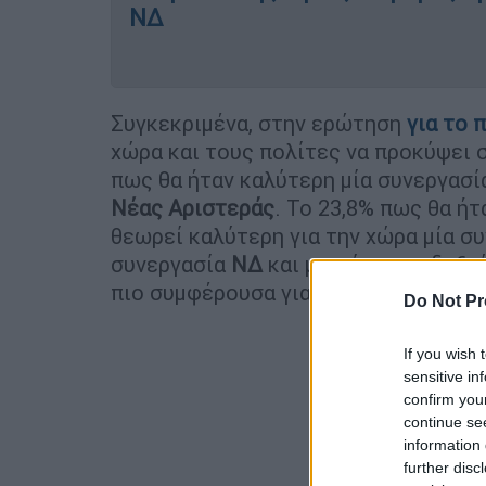
ΝΔ
Συγκεκριμένα, στην ερώτηση
για το 
χώρα και τους πολίτες να προκύψει 
πως θα ήταν καλύτερη μία συνεργασί
Νέας Αριστεράς
. Το 23,8% πως θα ή
θεωρεί καλύτερη για την χώρα μία σ
συνεργασία
ΝΔ
και μικρότερων δεξιώ
πιο συμφέρουσα για την χώρα το 12,7
Do Not Pr
If you wish 
sensitive in
confirm you
continue se
information 
further disc