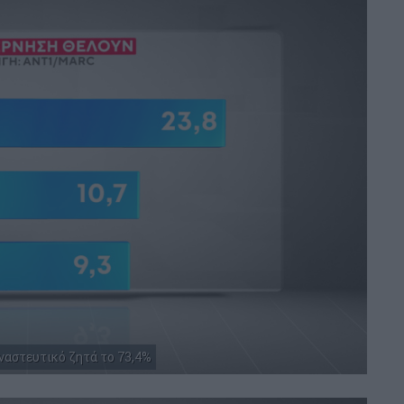
αστευτικό ζητά το 73,4%