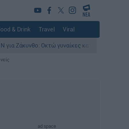
ood & Drink
Travel
Viral
νθο: Οκτώ γυναίκες κατήγγειλαν βιασμό σε 20 μ
ενείς