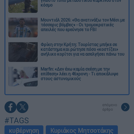
γνωστό τύπο μεταδοτικού καρκίνου στον
κόσμο
Μουντιάλ 2026: «Θα ανατινάξω τον Μέσι με
τέσσερις βόμβες» - Οι τρομοκρατικές
απειλές που ερεύνησε το FBI
Φρίκη στην Κρήτη: Τουρίστας μπήκε σε
κατάστημα και ρώτησε πόσο «κοστίζει»
ανήλικο κορίτσι για να ασελγήσει πάνω του
Marfin: «Δεν έχω καμία σχέση με την
επίθεση» λέει η 46χρονη - Τι αποκάλυψε
στους αστυνομικούς
επόμενο
άρθρο
#TAGS
κυβέρνηση
Κυριάκος Μητσοτάκης