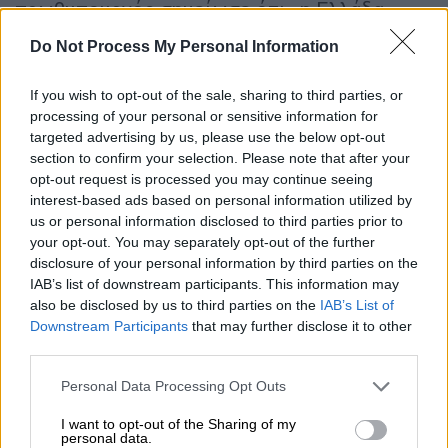
πρωθυπουργός σημείωσε ότι «η Ελλάδα
επιμένει για μια ενιαία αντίδραση ώστε ν
α
Do Not Process My Personal Information
είμαστε πιο αποτελεσματικοί στο πλαίσιο
των 27 της ΕΕ
. Σωστά δεν αντιδράσαμε
If you wish to opt-out of the sale, sharing to third parties, or
άμεσα και σπασμωδικά γιατί θέλει ανάλυση
processing of your personal or sensitive information for
το πώς θα γίνει αυτό. Σε κάθε περίπτωση θα
targeted advertising by us, please use the below opt-out
section to confirm your selection. Please note that after your
αγωνιστούμε να υπερασπιστούμε τα εθνικά
opt-out request is processed you may continue seeing
συμφέροντα».
interest-based ads based on personal information utilized by
us or personal information disclosed to third parties prior to
your opt-out. You may separately opt-out of the further
disclosure of your personal information by third parties on the
IAB’s list of downstream participants. This information may
also be disclosed by us to third parties on the
IAB’s List of
Downstream Participants
that may further disclose it to other
third parties.
Please note that this website/app uses one or more Google
Personal Data Processing Opt Outs
services and may gather and store information including but
not limited to your visit or usage behaviour. You may click to
I want to opt-out of the Sharing of my
personal data.
grant or deny consent to Google and its third-party tags to