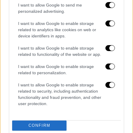
I want to allow Google to send me
κυνηγήσει ακόμα πιο συστηματικά την
personalized advertising.
είσοδο ελληνικών προϊόντων σε άλλες
αγορές» ενώ τόνισε τη μεγάλη σημασία που
I want to allow Google to enable storage
δίνει «στη στήριξη της ελληνικής ναυτιλίας.
related to analytics like cookies on web or
device identifiers in apps.
Η Ελλάδα είναι μια ανοιχτή οικονομία που
ωφελείται από τους σταθερούς κανόνες».
I want to allow Google to enable storage
related to functionality of the website or app.
«Έχουμε ανατροπή μιας παγκόσμιας
αρχιτεκτονικής»
I want to allow Google to enable storage
related to personalization.
«Έχουμε ανατροπή μιας παγκόσμιας
I want to allow Google to enable storage
αρχιτεκτονικής, θα μπορούσε να μιλήσει
related to security, including authentication
κανείς για
αντιστροφή της
functionality and fraud prevention, and other
παγκοσμιοποίησης και των ενοποιημένων
user protection.
αλυσίδων εμπορίου με τις ΗΠΑ
να παίρνουν
σημαντικές αποστάσεις. Είναι μια εποχή με
απρόβλεπτα ρίσκα
για κάθε κράτος. Ούτως ή
CONFIRM