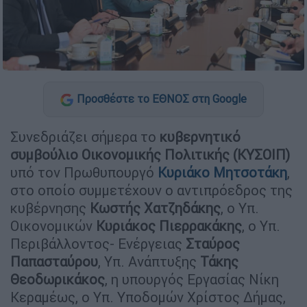
Προσθέστε το ΕΘΝΟΣ στη Google
Συνεδριάζει σήμερα το
κυβερνητικό
συμβούλιο Οικονομικής Πολιτικής (ΚΥΣΟΙΠ)
υπό τον Πρωθυπουργό
Κυριάκο
Μητσοτάκη
,
στo oποίο συμμετέχουν ο αντιπρόεδρος της
κυβέρνησης
Κωστής Χατζηδάκης
, ο Υπ.
Οικονομικών
Κυριάκος Πιερρακάκης
, ο Υπ.
Περιβάλλοντος- Ενέργειας
Σταύρος
Παπασταύρου
, Υπ. Ανάπτυξης
Τάκης
Θεοδωρικάκος
, η υπουργός Εργασίας Νίκη
Κεραμέως, ο Υπ. Υποδομών Χρίστος Δήμας,