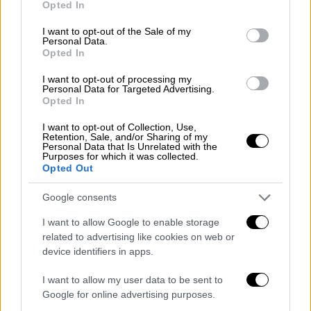
ΣΥΝΕΔΡΙΑΣΗ ΤΟΥ ΚΥΒΕΡΝΗΤΙΚΟΥ ΣΥΜΒΟΥΛΙΟΥ
Opted In
use your data for below specified purposes in below Google
ΟΙΚΟΝΟΜΙΚΗΣ ΠΟΛΙΤΙΚΗΣ (ΤΑΤΙΑΝΑ
consent section.
ΜΠΟΛΑΡΗ/EUROKINISSI)
I want to opt-out of the Sale of my
Personal Data.
Opted In
Παράλληλα, ο Κυριάκος Μητσοτάκης
I want to opt-out of processing my
επισήμανε πως η κυβέρνηση θα κρατήσει τον
Personal Data for Targeted Advertising.
πήχυ χαμηλά, καθώς - όπως είπε - «δεν
Opted In
ξέρουμε πώς θα αντιδράσουν οι ΗΠΑ»
I want to opt-out of Collection, Use,
κάνοντας ειδική αναφορά σε προϊόντα όπως
Retention, Sale, and/or Sharing of my
Personal Data that Is Unrelated with the
το λάδι, οι ελιές και οι φέτα «
που δεν
Purposes for which it was collected.
Opted Out
παράγονται στις ΗΠΑ
και άρα στο μυαλό μου
δεν έχει λογική η επιβολή δασμών».
Google consents
Στο πλαίσιο αυτό αναφέρθηκε στην «έμφαση
I want to allow Google to enable storage
που δίνουμε στην ενιαία αγορά» και στο ότι
related to advertising like cookies on web or
device identifiers in apps.
«οι οικονομικές σχέσεις που αναπτύσσουμε
με εμπορικές δυνάμεις
όπως η Ινδία,
I want to allow my user data to be sent to
καθίστανται πιο σημαντικές
σε μια εποχή
Google for online advertising purposes.
που η ελληνική οικονομία θα πρέπει να