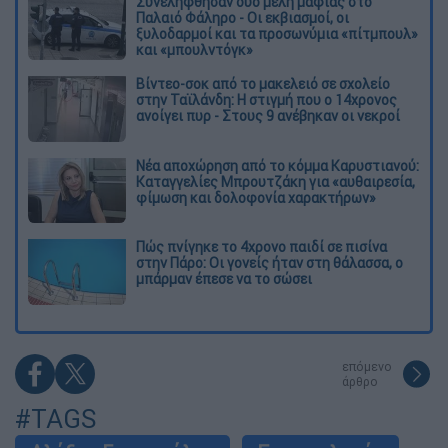
Συνελήφθησαν δύο μέλη μαφίας στο
Παλαιό Φάληρο - Οι εκβιασμοί, οι
ξυλοδαρμοί και τα προσωνύμια «πίτμπουλ»
και «μπουλντόγκ»
Βίντεο-σοκ από το μακελειό σε σχολείο
στην Ταϊλάνδη: Η στιγμή που ο 14χρονος
ανοίγει πυρ - Στους 9 ανέβηκαν οι νεκροί
Νέα αποχώρηση από το κόμμα Καρυστιανού:
Καταγγελίες Μπρουτζάκη για «αυθαιρεσία,
φίμωση και δολοφονία χαρακτήρων»
Πώς πνίγηκε το 4χρονο παιδί σε πισίνα
στην Πάρο: Οι γονείς ήταν στη θάλασσα, ο
μπάρμαν έπεσε να το σώσει
επόμενο
άρθρο
#TAGS