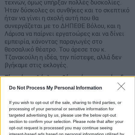
τεχνών, όμως υπήρξαν πολλές δυσκολίες.
Ήταν δύσκολες οι συνθήκες και το σκεπτικό
ήταν να γίνει η σχολή αυτή που θα
συνεργάζεται με το ΔΗΠΕΘΕ Βόλου, και η
Λάρισα να παίρνει εργατοώρες και να δίνει
εμπειρία, κάνοντας παραγωγές στο
θεσσαλικό θέατρο. Του άρεσε του κ.
Τζανακούλη η ιδέα, την πίστεψε, αλλά δεν
βγήκαμε στις εκλογές.
Είχε γίνει ολόκληρο θέμα τότε, με το ότι δεν
εμφανιζόσουν συχνά στα δημοτικά
Do Not Process My Personal Information
συμβούλια…
If you wish to opt-out of the sale, sharing to third parties, or
processing of your personal or sensitive information for
targeted advertising by us, please use the below opt-out
section to confirm your selection. Please note that after your
opt-out request is processed you may continue seeing
interest-based ads based on personal information utilized by