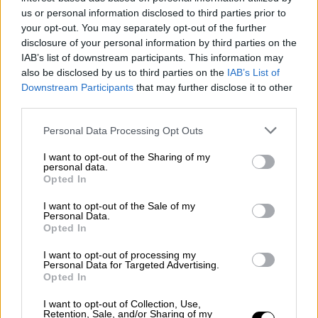
us or personal information disclosed to third parties prior to
your opt-out. You may separately opt-out of the further
disclosure of your personal information by third parties on the
IAB’s list of downstream participants. This information may
also be disclosed by us to third parties on the
IAB’s List of
Downstream Participants
that may further disclose it to other
third parties.
Please note that this website/app uses one or more Google
Personal Data Processing Opt Outs
services and may gather and store information including but
not limited to your visit or usage behaviour. You may click to
I want to opt-out of the Sharing of my
personal data.
grant or deny consent to Google and its third-party tags to
Opted In
use your data for below specified purposes in below Google
consent section.
I want to opt-out of the Sale of my
Personal Data.
Opted In
Ήταν καθαρά θέμα χρόνου συνέπεσε το ότι
I want to opt-out of processing my
Personal Data for Targeted Advertising.
ξεκίνησα την βρετανική σειρά Durrelles και
Opted In
έπρεπε να είμαι δύο μήνες Κέρκυρα και δύο
I want to opt-out of Collection, Use,
στην Αγγλία για τα γυρίσματα, οπότε δεν
Retention, Sale, and/or Sharing of my