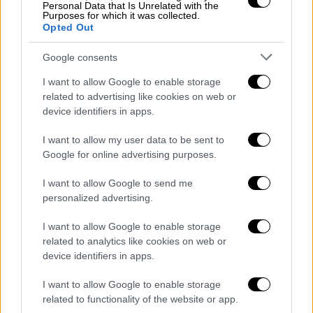
Personal Data that Is Unrelated with the
είχα τον χρόνο. Έπρεπε να παραιτηθώ και
Purposes for which it was collected.
αυτό ήταν το σωστό.
Opted Out
Δεν ήσουν όμως πολύ ενεργός τότε στα
Google consents
Δημοτικά Συμβούλια..
I want to allow Google to enable storage
related to advertising like cookies on web or
Δεν νομίζω ότι ισχύει κάτι τέτοιο, απλά δεν
device identifiers in apps.
υπήρχε κάτι στα πολιτιστικά τότε που ήταν
ο τομέας μου για να είμαι πιο ενεργός όπως
I want to allow my user data to be sent to
Google for online advertising purposes.
λες…
I want to allow Google to send me
Αν όμως συμβεί κάτι παρόμοιο και στο
personalized advertising.
Ευρωκοινοβούλιο, δηλαδή κάποια καλή
πρόταση πάνω στη δουλειά σου, τι θα κάνεις;
I want to allow Google to enable storage
related to analytics like cookies on web or
Εκεί έχω να προτείνω διάφορα με τις
device identifiers in apps.
παραγωγές και ότι έχει να κάνει με τον
I want to allow Google to enable storage
πολιτισμό και τι είναι αυτό που μπορούμε να
related to functionality of the website or app.
αφήσουμε ως στίγμα στην Ευρώπη. Όσο