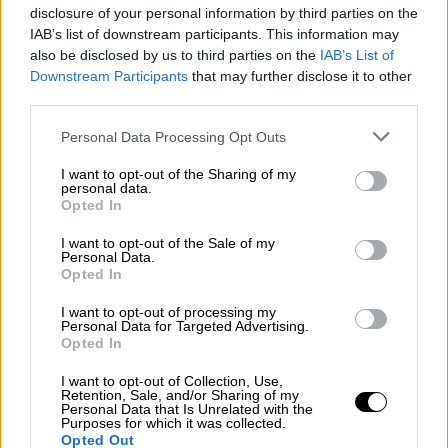
άμεσης ισχύος.
disclosure of your personal information by third parties on the
IAB’s list of downstream participants. This information may
Άμεση επέκταση του επιδόματος
also be disclosed by us to third parties on the
IAB’s List of
κώφωσης σε όλους
Downstream Participants
that may further disclose it to other
third parties.
«
Βρισκόμαστε σήμερα στο Εθνικό Ίδρυμα
Please note that this website/app uses one or more Google
Personal Data Processing Opt Outs
Κωφών για δύο λόγους:
ο
πρώτος
είναι για
services and may gather and store information including but
να συγχαρούμε τη διοίκηση αλλά και τους
not limited to your visit or usage behaviour. You may click to
I want to opt-out of the Sharing of my
personal data.
εργαζόμενους για την πολύ σπουδαία
grant or deny consent to Google and its third-party tags to
Opted In
δουλειά η οποία γίνεται, ειδικά στα
use your data for below specified purposes in below Google
consent section.
ζητήματα της έγκαιρης διάγνωσης και της
I want to opt-out of the Sale of my
Personal Data.
έγκαιρης παρέμβασης παιδιών τα οποία
Opted In
αντιμετωπίζουν σημαντικά ζητήματα ακοής
I want to opt-out of processing my
έτσι
ώστε να καταστούν απολύτως
Personal Data for Targeted Advertising.
Opted In
λειτουργικά όταν θα φθάσουν στο σημείο να
ενταχθούν στην εκπαίδευση
», ανέφερε ο
I want to opt-out of Collection, Use,
Retention, Sale, and/or Sharing of my
πρωθυπουργός Κυριάκος Μητσοτάκης κατά
Personal Data that Is Unrelated with the
Purposes for which it was collected.
την επίσκεψή του στο Εθνικό Ίδρυμα
Opted Out