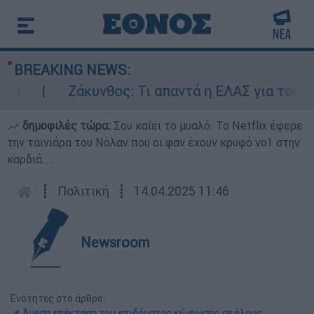
BREAKING NEWS:
Ζάκυνθος: Τι απαντά η ΕΛΑΣ για τους 8 β
δημοφιλές τώρα:
Σου καίει το μυαλό: Το Netflix έφερε
την ταινιάρα του Νόλαν που οι φαν έχουν κρυφό νο1 στην
καρδιά...
┋
Πολιτική
┋
14.04.2025 11:46
Newsroom
Ενότητες στο άρθρο:
📌 Άμεση επέκταση του επιδόματος κώφωσης σε όλους