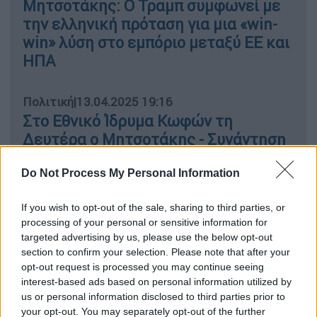
Μητσοτάκης: Ο Τραμπ συμφωνεί με
την ελληνική πρόταση για μια «win-
win» λύση στο εμπόριο μεταξύ ΕΕ και
ΗΠΑ
Πολιτική
|
13.04.2025 19:16
Στο Εθνικό Ίδρυμα Κωφών τη
Δευτέρα ο Μητσοτάκης - Συνάντηση
και με τον Γάλλο υπουργό Άμυνας
Do Not Process My Personal Information
If you wish to opt-out of the sale, sharing to third parties, or
processing of your personal or sensitive information for
Το πιο σημαντικό είναι η επέκταση της
targeted advertising by us, please use the below opt-out
χορήγησης του
επιδόματος
κώφωσης στην
section to confirm your selection. Please note that after your
ηλικιακή ομάδα 18-65 ετών ύψους 391 ευρώ
,
opt-out request is processed you may continue seeing
που μέχρι σήμερα αποκλειόταν από την
interest-based ads based on personal information utilized by
us or personal information disclosed to third parties prior to
χορήγηση. Η παρέμβαση αυτή, θα είναι
your opt-out. You may separately opt-out of the further