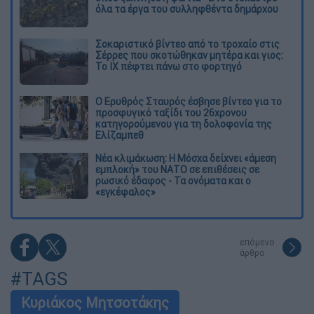
όλα τα έργα του συλληφθέντα δημάρχου
Σοκαριστικό βίντεο από το τροχαίο στις
Σέρρες που σκοτώθηκαν μητέρα και γιος:
Το ΙΧ πέφτει πάνω στο φορτηγό
Ο Ερυθρός Σταυρός έσβησε βίντεο για το
προσφυγικό ταξίδι του 26χρονου
κατηγορούμενου για τη δολοφονία της
Ελίζαμπεθ
Νέα κλιμάκωση: Η Μόσχα δείχνει «άμεση
εμπλοκή» του ΝΑΤΟ σε επιθέσεις σε
ρωσικό έδαφος - Τα ονόματα και ο
«εγκέφαλος»
επόμενο
άρθρο
#TAGS
Κυριάκος Μητσοτάκης