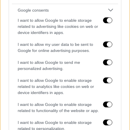
Κωφών.
Google consents
Και προσέθεσε ότι «ο
δεύτερος
λόγος είναι
για να ανακοινώσουμε ότι διορθώνουμε μία
I want to allow Google to enable storage
related to advertising like cookies on web or
διαχρονική αδικία εις βάρος των κωφών
device identifiers in apps.
συμπολιτών μας καθώς το επίδομα
κώφωσης δινόταν στα παιδιά από
0-18 ετών
I want to allow my user data to be sent to
και μετά ξαναδινόταν στους συνταξιούχους
Google for online advertising purposes.
άνω των 65
. Είμαστε λοιπόν σήμερα εδώ για
I want to allow Google to send me
να ανακοινώσουμε ότι αυτή η αδικία ανήκει
personalized advertising.
στο παρελθόν. Όλοι οι κωφοί πια θα
I want to allow Google to enable storage
λαμβάνουν το επίδομα τα 391 ευρώ
related to analytics like cookies on web or
ανεξαρτήτως της ηλικίας τους. Με αυτόν
device identifiers in apps.
τον τρόπο αποσκοπούμε ώστε να
υιοθετούμε πολιτικές οι οποίες να είναι
I want to allow Google to enable storage
related to functionality of the website or app.
πραγματικά δίκαιες, πλήρως
συμπεριληπτικές και να αντιμετωπίζουμε
I want to allow Google to enable storage
κάθε μορφή αναπηρίας ξεχωριστά και
related to personalization.