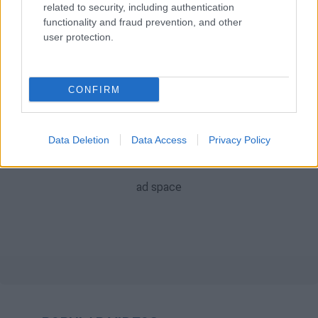
Έλληνας πρωθυπουργός
Ηράκλειο
related to security, including authentication
functionality and fraud prevention, and other
user protection.
Τένις
CONFIRM
Data Deletion
Data Access
Privacy Policy