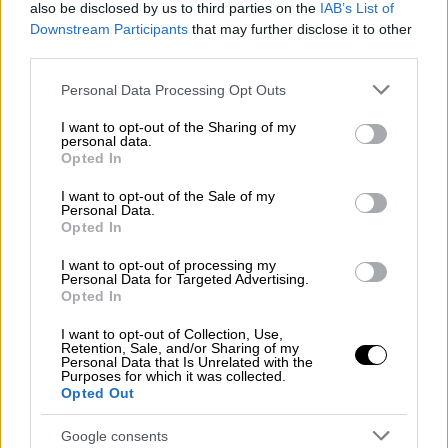
also be disclosed by us to third parties on the
IAB’s List of
Ελλάδα
|
25.07.2021 13:44
Downstream Participants
that may further disclose it to other
Ηράκλειο: Νεκρός στη θάλασσα
third parties.
εντοπίστηκε ο αγνοούμενος κωφός
Please note that this website/app uses one or more Google
Personal Data Processing Opt Outs
τουρίστας
services and may gather and store information including but
not limited to your visit or usage behaviour. You may click to
I want to opt-out of the Sharing of my
Η σορός του αλλοδαπού τουρίστα εθεάθη να
personal data.
grant or deny consent to Google and its third-party tags to
επιπλέει στα αβαθή της ίδιας περιοχής, από
Opted In
use your data for below specified purposes in below Google
όπου και ανασύρθηκε και μεταφέρθηκε στο
consent section.
I want to opt-out of the Sale of my
Βενιζέλειο νοσοκομείο.
Personal Data.
Opted In
I want to opt-out of processing my
Personal Data for Targeted Advertising.
Opted In
I want to opt-out of Collection, Use,
Retention, Sale, and/or Sharing of my
Personal Data that Is Unrelated with the
Purposes for which it was collected.
Opted Out
Google consents