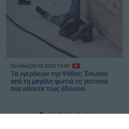
Ελλάδα
┋
06.08.2026 10:30
Τα «γεράκια» της Ψάθας: Έσωσαν
από τη μεγάλη φωτιά τη γειτονιά
που κάποτε τους έδιωχνε