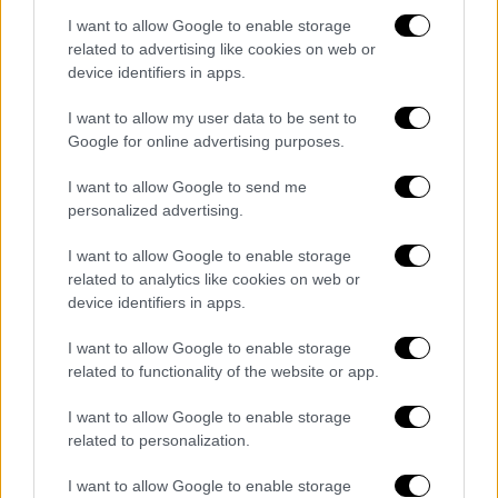
I want to allow Google to enable storage
related to advertising like cookies on web or
device identifiers in apps.
Αθλητισμός
|
20.08.2019 15:47
I want to allow my user data to be sent to
Google for online advertising purposes.
Παγκόσμιος θαυμασμός για τον πρώτο
κωφάλαλο τενίστα που πέτυχε νίκη σε
I want to allow Google to send me
ATP (vid)
personalized advertising.
Ο 21χρονος Νοτιοκορεάτης Ντακ Λι Χι με τη
I want to allow Google to enable storage
θέλησή του νίκησε την απομόνωση και το
related to analytics like cookies on web or
μπούλινγκ και μπήκε στην ελίτ του
device identifiers in apps.
παγκοσμίου τένις
I want to allow Google to enable storage
ΑΛΛΑ #TAGS
related to functionality of the website or app.
Κρήτη
Θεσσαλονίκη
I want to allow Google to enable storage
related to personalization.
Κυριάκος Μητσοτάκης
Γαλλία
I want to allow Google to enable storage