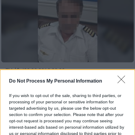
Ελλάδα
|
20.08.2019 23:32
Το προφητικό μήνυμα του πιλότου του
Do Not Process My Personal Information
ελικοπτέρου πριν τον θάνατο του (pics)
If you wish to opt-out of the sale, sharing to third parties, or
Πατέρας τριών παιδιών, έμπειρος πιλότος,
processing of your personal or sensitive information for
απόφοιτος της σχολής Ικάρων ήταν ο
targeted advertising by us, please use the below opt-out
Έλληνας πιλότος του ελικοπτέρου που
section to confirm your selection. Please note that after your
συνετρίβη στον Πόρο ενώ στις 10 Ιουλίου
opt-out request is processed you may continue seeing
έκανε «προφητική» ανάρτηση στο facebook
interest-based ads based on personal information utilized by
us or personal information disclosed to third parties prior to