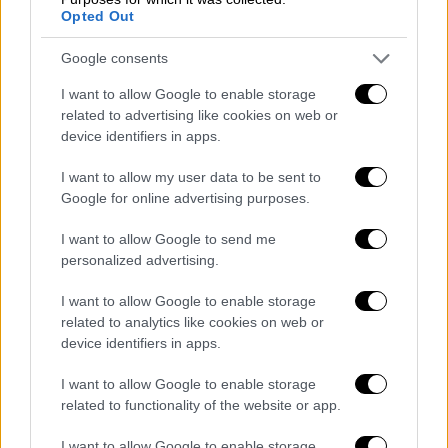
χρησιμοποίησε το όπλο του για να βάλει
Opted Out
τέλος στη ζωή του
Google consents
I want to allow Google to enable storage
related to advertising like cookies on web or
device identifiers in apps.
I want to allow my user data to be sent to
Google for online advertising purposes.
I want to allow Google to send me
personalized advertising.
I want to allow Google to enable storage
related to analytics like cookies on web or
device identifiers in apps.
I want to allow Google to enable storage
Ελλάδα
|
20.08.2019 23:02
related to functionality of the website or app.
Χανιά: Άγνωστος άνδρας έβγαλε μαχαίρι
στα επείγοντα του νοσοκομείου
I want to allow Google to enable storage