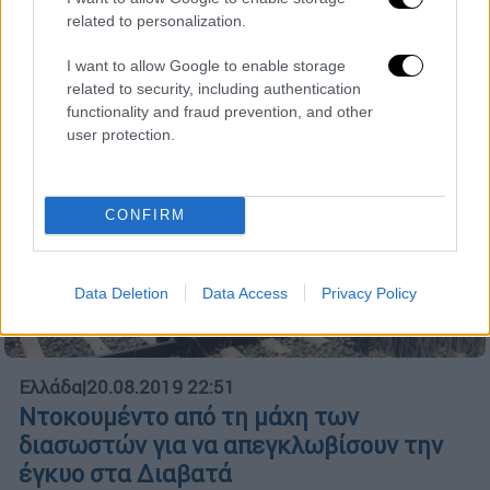
related to personalization.
Λίγη ώρα αργότερα προσήχθη και
μεταφέρθηκε στο Αστυνομικό Μέγαρο της
I want to allow Google to enable storage
πόλης
related to security, including authentication
functionality and fraud prevention, and other
user protection.
CONFIRM
Data Deletion
Data Access
Privacy Policy
Ελλάδα
|
20.08.2019 22:51
Ντοκουμέντο από τη μάχη των
διασωστών για να απεγκλωβίσουν την
έγκυο στα Διαβατά