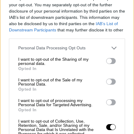
your opt-out. You may separately opt-out of the further
disclosure of your personal information by third parties on the
IAB’s list of downstream participants. This information may
also be disclosed by us to third parties on the
IAB’s List of
Downstream Participants
that may further disclose it to other
third parties.
Please note that this website/app uses one or more Google
Personal Data Processing Opt Outs
services and may gather and store information including but
not limited to your visit or usage behaviour. You may click to
I want to opt-out of the Sharing of my
personal data.
grant or deny consent to Google and its third-party tags to
Opted In
use your data for below specified purposes in below Google
consent section.
I want to opt-out of the Sale of my
Personal Data.
Opted In
Ελλάδα
|
20.08.2019 23:21
Από τη Στυλίδα καταγόταν ο φρουρός
I want to opt-out of processing my
Personal Data for Targeted Advertising.
που αυτοκτόνησε στις φυλακές
Opted In
Κορυδαλλού
I want to opt-out of Collection, Use,
Ο αυτόχειρας μετέβη στην υπηρεσία του, αν
Retention, Sale, and/or Sharing of my
Personal Data that Is Unrelated with the
και βρισκόταν ακόμη σε άδεια και
Purposes for which it was collected.