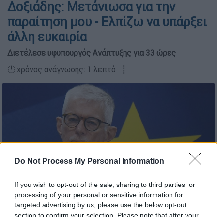
Δοξιάδης: Μετάνιωσα για την
παραίτηση μου - Ελπίζω να υπάρξει
άλλη ευκαιρία
Διετέλεσε υφυπουργός Ανάπτυξης για 33 ώρες
🕛 χρόνος ανάγνωσης: 1 λεπτό ┋
Do Not Process My Personal Information
If you wish to opt-out of the sale, sharing to third parties, or
processing of your personal or sensitive information for
targeted advertising by us, please use the below opt-out
(INTIME/ΖΑΧΟΣ ΓΙΩΡΓΟΣ)
section to confirm your selection. Please note that after your