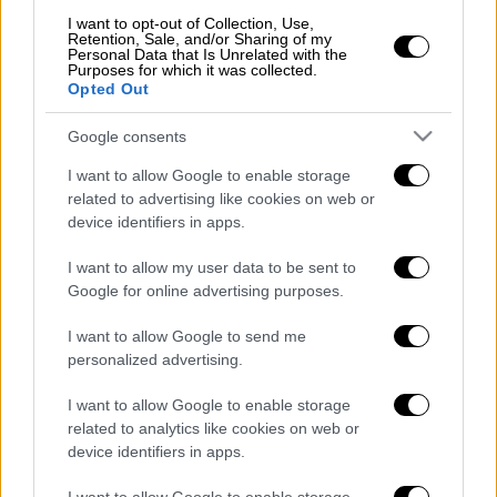
Πρόγραμμα.
I want to opt-out of Collection, Use,
Retention, Sale, and/or Sharing of my
Personal Data that Is Unrelated with the
Purposes for which it was collected.
ΔΙΑΒΑΣΤΕ ΕΠΙΣΗΣ
Opted Out
Πολιτική
|
29.04.2025 07:23
Google consents
Τι λέει η κυβέρνηση για τη
I want to allow Google to enable storage
δικογραφία Καραμανλή-Σπίρτζη -
related to advertising like cookies on web or
Ποια διαδικασία θα ακολουθηθεί
device identifiers in apps.
I want to allow my user data to be sent to
Google for online advertising purposes.
«Μπορεί να έχω ηρεμήσει εκτός
I want to allow Google to send me
κυβέρνησης,
μετανιώνω όμως, λίγο που
personalized advertising.
έχασα την ευκαιρία να κάνω πέντε πράγματα
I want to allow Google to enable storage
πολύ πρακτικά που είχα στο μυαλό μου, αλλά
related to analytics like cookies on web or
μια χαρά είναι και εκτός κυβέρνησης. Ελπίζω
device identifiers in apps.
όμως, στο μέλλον να μιλήσω περισσότερο