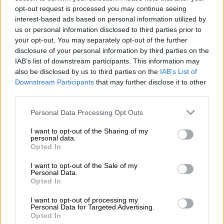
opt-out request is processed you may continue seeing
interest-based ads based on personal information utilized by
Προσθέστε το ΕΘΝΟΣ στη Google
us or personal information disclosed to third parties prior to
your opt-out. You may separately opt-out of the further
disclosure of your personal information by third parties on the
Μετανιωμένος
για την παραίτηση του
IAB’s list of downstream participants. This information may
δήλωσε ο
Αρίστος
Δοξιάδης
, ο οποίος
also be disclosed by us to third parties on the
IAB’s List of
αναγκάστηκε σε παραίτηση
33 ώρες
μετά την
Downstream Participants
that may further disclose it to other
third parties.
ορκωμοσία
του σε
υφυπουργό Ανάπτυξης
,
λόγω των
αποκαλύψεων
για την
εμπλοκή
Please note that this website/app uses one or more Google
Personal Data Processing Opt Outs
του σε
«
καρτέλ
βιβλίου».
services and may gather and store information including but
not limited to your visit or usage behaviour. You may click to
I want to opt-out of the Sharing of my
personal data.
«Θα μπορούσα να προσφέρω πολλά»
grant or deny consent to Google and its third-party tags to
Opted In
use your data for below specified purposes in below Google
consent section.
«Έχω μετανιώσει για την παραίτηση που
I want to opt-out of the Sale of my
Personal Data.
υπέβαλα στον π
ρωθυπουργό διότι
θα
Opted In
μπορούσα να προσφέρω πολλά πράγματα.
I want to opt-out of processing my
Ελπίζω όμως, σε μια άλλη ευκαιρία», είπε
Personal Data for Targeted Advertising.
χαρακτηριστικά, μιλώντας στο Πρώτο
Opted In