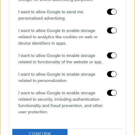
I want to allow Google to send me
personalized advertising.
Κόσμος
|
23.02.2026 22:05
I want to allow Google to enable storage
Μεξικό: Η γυναίκα «κλειδί» πίσω από τη
related to analytics like cookies on web or
δολοφονία του «El Mencho» - Το
device identifiers in apps.
παρασκήνιο της εξόντωσης του
διαβόητου βαρόνου των ναρκωτικών
I want to allow Google to enable storage
related to functionality of the website or app.
Το χρονικό της επιχείρησης εντοπισμού και
σύλληψης
I want to allow Google to enable storage
related to personalization.
I want to allow Google to enable storage
related to security, including authentication
functionality and fraud prevention, and other
user protection.
CONFIRM