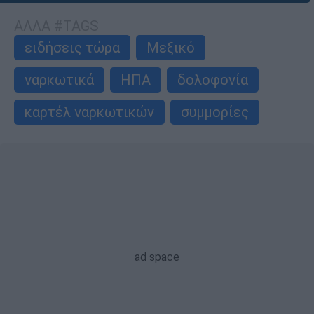
ΑΛΛΑ #TAGS
ειδήσεις τώρα
Μεξικό
ναρκωτικά
ΗΠΑ
δολοφονία
καρτέλ ναρκωτικών
συμμορίες