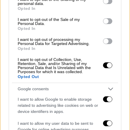
personal data.
grant or deny consent to Google and its third-party tags to
Αθλητισμός
|
23.02.2026 22:55
Opted In
use your data for below specified purposes in below Google
Μουντιάλ: Η FIFA εξετάζει τη μεταφορά
consent section.
I want to opt-out of the Sale of my
αγώνων εκτός Μεξικού μετά το χάος
Personal Data.
Opted In
από τη δολοφονία «El Mencho»
Σκηνές εμφύλιου πολέμου στο Μεξικό - Τι
I want to opt-out of processing my
Personal Data for Targeted Advertising.
σκέφτεται η Παγκόσμια Ομοσπονδία
Opted In
I want to opt-out of Collection, Use,
Retention, Sale, and/or Sharing of my
Personal Data that Is Unrelated with the
Purposes for which it was collected.
Opted Out
Google consents
I want to allow Google to enable storage
related to advertising like cookies on web or
device identifiers in apps.
I want to allow my user data to be sent to
Google for online advertising purposes.