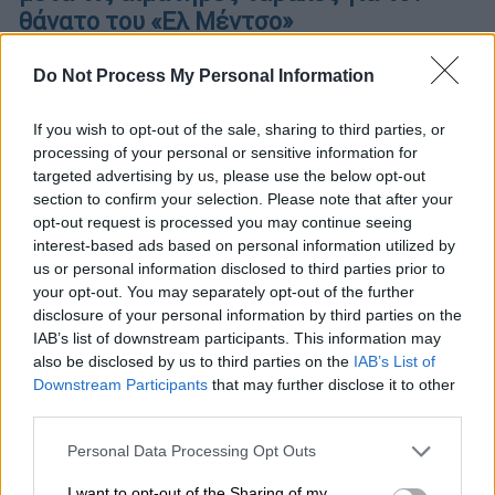
θάνατο του «Ελ Μέντσο»
Σε επιφυλακή ολόκληρη η χώρα ενόψει
Do Not Process My Personal Information
Μουντιάλ 2026 - Βίαιη αντίδραση και φόβος
στην Γκουαδαλαχάρα
If you wish to opt-out of the sale, sharing to third parties, or
processing of your personal or sensitive information for
targeted advertising by us, please use the below opt-out
section to confirm your selection. Please note that after your
opt-out request is processed you may continue seeing
interest-based ads based on personal information utilized by
us or personal information disclosed to third parties prior to
your opt-out. You may separately opt-out of the further
disclosure of your personal information by third parties on the
IAB’s list of downstream participants. This information may
also be disclosed by us to third parties on the
IAB’s List of
Downstream Participants
that may further disclose it to other
third parties.
Please note that this website/app uses one or more Google
Personal Data Processing Opt Outs
services and may gather and store information including but
not limited to your visit or usage behaviour. You may click to
I want to opt-out of the Sharing of my