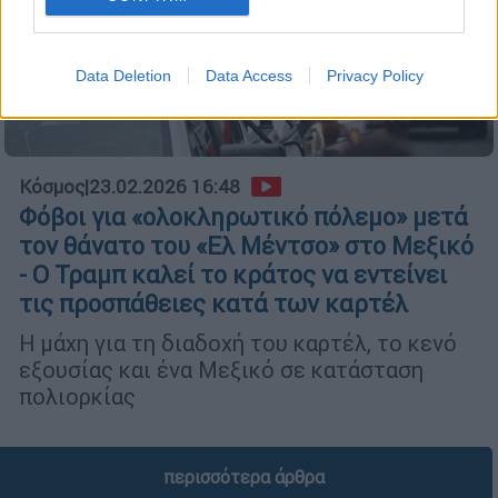
Data Deletion
Data Access
Privacy Policy
Κόσμος
|
23.02.2026 16:48
Φόβοι για «ολοκληρωτικό πόλεμο» μετά
τoν θάνατο του «Ελ Μέντσο» στο Μεξικό
- Ο Τραμπ καλεί το κράτος να εντείνει
τις προσπάθειες κατά των καρτέλ
Η μάχη για τη διαδοχή του καρτέλ, το κενό
εξουσίας και ένα Μεξικό σε κατάσταση
πολιορκίας
περισσότερα άρθρα