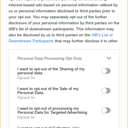
στήριξης σε ολόκληρο τον
interest-based ads based on personal information utilized by
παλαιστινιακό λαό
us or personal information disclosed to third parties prior to
your opt-out. You may separately opt-out of the further
disclosure of your personal information by third parties on the
IAB’s list of downstream participants. This information may
Αναλυτικά η επιστολή
also be disclosed by us to third parties on the
IAB’s List of
Downstream Participants
that may further disclose it to other
third parties.
«Προς
Please note that this website/app uses one or more Google
Personal Data Processing Opt Outs
Τον Πρόεδρο της Βουλής των Ελλήνων
services and may gather and store information including but
not limited to your visit or usage behaviour. You may click to
I want to opt-out of the Sharing of my
κ. Νικήτα Κακλαμάνη
personal data.
grant or deny consent to Google and its third-party tags to
Opted In
use your data for below specified purposes in below Google
Αξιότιμε Πρόεδρε,
consent section.
I want to opt-out of the Sale of my
Personal Data.
Οι πρόσφατες αρνητικές εξελίξεις ως προς
Opted In
το ιδιοκτησιακό καθεστώς της
Μονής Σινά
,
I want to opt-out of processing my
ύστερα από την απόφαση του Αιγυπτιακού
Personal Data for Targeted Advertising.
Opted In
δικαστηρίου, καθώς και η τοποθέτηση της
αιγυπτιακής κυβέρνησης που περιορίζεται