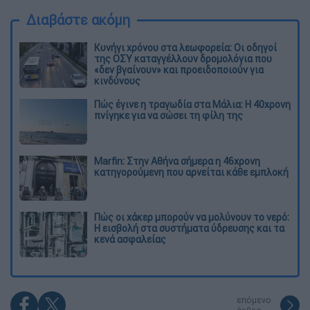
Διαβάστε ακόμη
Κυνήγι χρόνου στα λεωφορεία: Οι οδηγοί
της ΟΣΥ καταγγέλλουν δρομολόγια που
«δεν βγαίνουν» και προειδοποιούν για
κινδύνους
Πώς έγινε η τραγωδία στα Μάλια: Η 40χρονη
πνίγηκε για να σώσει τη φίλη της
Marfin: Στην Αθήνα σήμερα η 46χρονη
κατηγορούμενη που αρνείται κάθε εμπλοκή
Πώς οι χάκερ μπορούν να μολύνουν το νερό:
Η εισβολή στα συστήματα ύδρευσης και τα
κενά ασφαλείας
επόμενο