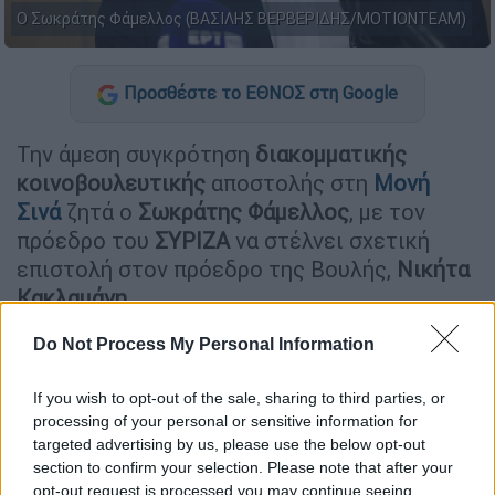
Ο Σωκράτης Φάμελλος (ΒΑΣΙΛΗΣ ΒΕΡΒΕΡΙΔΗΣ/ΜΟΤΙΟΝΤΕΑΜ)
Προσθέστε το ΕΘΝΟΣ στη Google
Την άμεση συγκρότηση
διακομματικής
κοινοβουλευτικής
αποστολής στη
Μονή
Σινά
ζητά ο
Σωκράτης Φάμελλος
, με τον
πρόεδρο του
ΣΥΡΙΖΑ
να στέλνει σχετική
επιστολή στον πρόεδρο της Βουλής,
Νικήτα
Κακλαμάνη
.
Do Not Process My Personal Information
ΔΙΑΒΑΣΤΕ ΕΠΙΣΗΣ
If you wish to opt-out of the sale, sharing to third parties, or
Πολιτική
|
24.05.2025 14:57
processing of your personal or sensitive information for
Φάμελλος: Στέλνουμε μήνυμα
targeted advertising by us, please use the below opt-out
ανθρωπιάς, αλληλεγγύης και
section to confirm your selection. Please note that after your
opt-out request is processed you may continue seeing