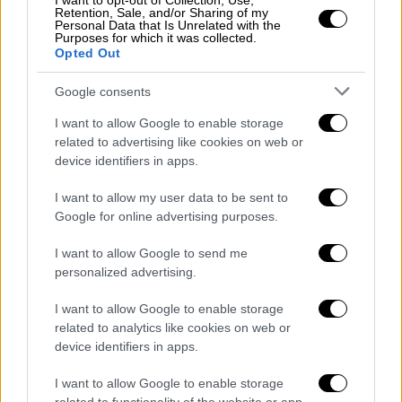
I want to opt-out of Collection, Use,
Retention, Sale, and/or Sharing of my
στη διασφάλιση μόνο του λατρευτικού
Personal Data that Is Unrelated with the
καθεστώτος της
Μονής
, έχουν προκαλέσει
Purposes for which it was collected.
Opted Out
ανησυχία σε όλους τους
Έλληνες
και τις
Ελληνίδες
και επιβάλουν την ουσιαστική
Google consents
παρέμβαση της χώρας μας.
I want to allow Google to enable storage
related to advertising like cookies on web or
Με δεδομένο τον καταλυτικό ρόλο που
device identifiers in apps.
διαδραματίζει η
Μονή της Αγίας Αικατερίνης
για όλον τον
Ελληνισμό
αλλά και για όλη την
I want to allow my user data to be sent to
Ορθοδοξία
, ούσα η αρχαιότερη, εν
Google for online advertising purposes.
λειτουργία, χριστιανική ορθόδοξη Μονή,
I want to allow Google to send me
καθίσταται επιτακτική η όσο το δυνατόν
personalized advertising.
μεγαλύτερη στήριξή της, δεδομένου μάλιστα
ότι η κυβέρνηση συμμετείχε σε
I want to allow Google to enable storage
related to analytics like cookies on web or
διαπραγματεύσεις με την αιγυπτιακή πλευρά
device identifiers in apps.
για την επίτευξη συμφωνίας, η οποία
φαίνεται ότι δεν τηρήθηκε.
I want to allow Google to enable storage